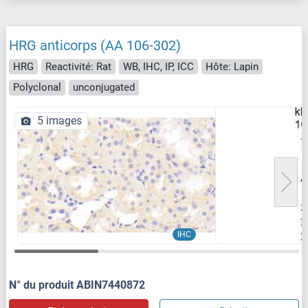
HRG anticorps (AA 106-302)
HRG
Reactivité: Rat
WB, IHC, IP, ICC
Hôte: Lapin
Polyclonal
unconjugated
5 images
IHC
N° du produit ABIN7440872