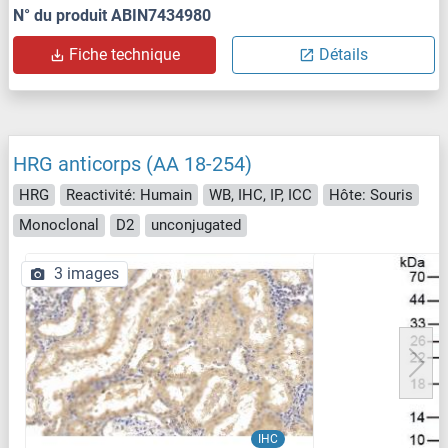
N° du produit ABIN7434980
Fiche technique
Détails
HRG anticorps (AA 18-254)
HRG
Reactivité: Humain
WB, IHC, IP, ICC
Hôte: Souris
Monoclonal
D2
unconjugated
3 images
IHC