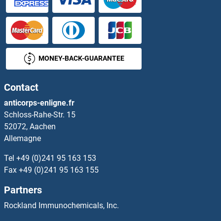
HRS Anticorps
HS1BP3 Anticorps
MONEY-BACK-GUARANTEE
HS2ST1 Anticorps
Contact
HS3ST1 Anticorps
anticorps-enligne.fr
Schloss-Rahe-Str. 15
HS3ST2 Anticorps
52072, Aachen
Allemagne
HS3ST3A1 Anticorps
Tel
+49 (0)241 95 163 153
HS3ST4 Anticorps
Fax
+49 (0)241 95 163 155
Partners
HS3ST5 Anticorps
Rockland Immunochemicals, Inc.
HS6ST2 Anticorps