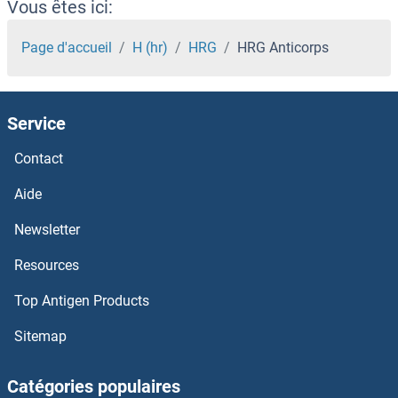
HPS4 Anticorps
Vous êtes ici:
HPS3 Anticorps
Page d'accueil
H (hr)
HRG
HRG Anticorps
HPS1 Anticorps
Service
HPR Anticorps
Contact
HPGDS Anticorps
Aide
HPDL Anticorps
Newsletter
Resources
HPD Anticorps
Top Antigen Products
HPCAL4 Anticorps
Sitemap
HPCAL1 Anticorps
Catégories populaires
HOXD9 Anticorps