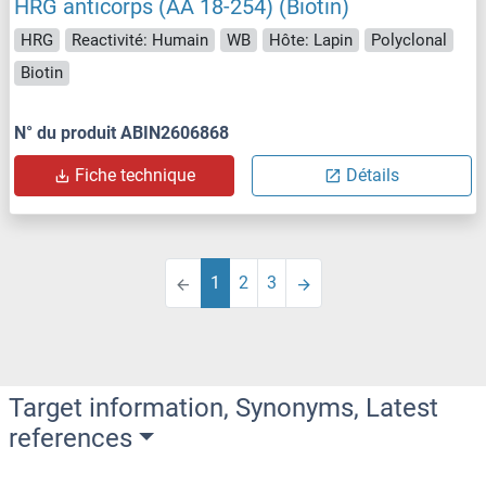
HRG anticorps (AA 18-254) (Biotin)
HRG
Reactivité: Humain
WB
Hôte: Lapin
Polyclonal
Biotin
N° du produit ABIN2606868
Fiche technique
Détails
1
2
3
Target information, Synonyms, Latest
references