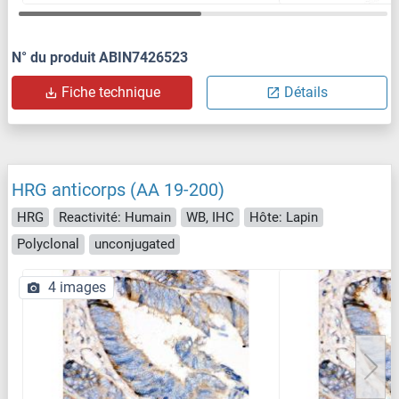
N° du produit ABIN7426523
Fiche technique
Détails
HRG anticorps (AA 19-200)
HRG
Reactivité: Humain
WB, IHC
Hôte: Lapin
Polyclonal
unconjugated
4 images