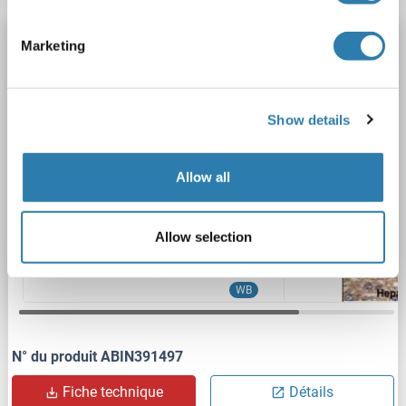
HRG anticorps (N-Term)
Marketing
HRG
Reactivité: Humain
WB, IHC (p)
Hôte: Lapin
Polyclonal
RB18729
unconjugated
Show details
2 images
Allow all
Allow selection
WB
N° du produit ABIN391497
Fiche technique
Détails