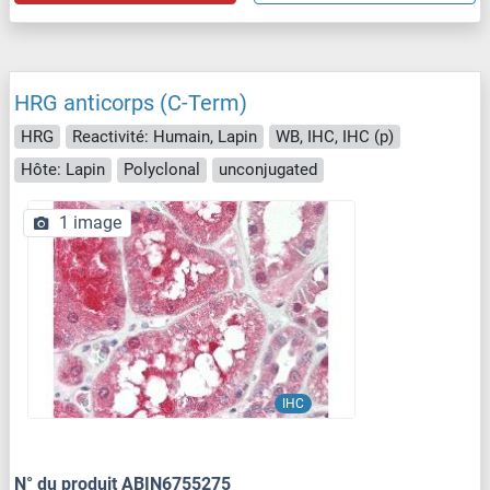
HRG anticorps (C-Term)
HRG
Reactivité: Humain, Lapin
WB, IHC, IHC (p)
Hôte: Lapin
Polyclonal
unconjugated
1 image
IHC
N° du produit ABIN6755275