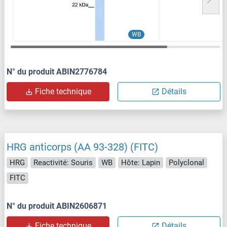
WB
N° du produit ABIN2776784
Fiche technique
Détails
HRG anticorps (AA 93-328) (FITC)
HRG
Reactivité: Souris
WB
Hôte: Lapin
Polyclonal
FITC
N° du produit ABIN2606871
Fiche technique
Détails