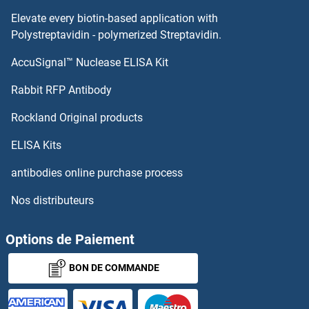
Elevate every biotin-based application with
HOXD8 Anticorps
Polystreptavidin - polymerized Streptavidin.
AccuSignal™ Nuclease ELISA Kit
HOXD4 Anticorps
Rabbit RFP Antibody
HRH1 Anticorps
Rockland Original products
HRH2 Anticorps
ELISA Kits
HRH3 Anticorps
antibodies online purchase process
Nos distributeurs
HRH4 Anticorps
HRK Anticorps
Options de Paiement
BON DE COMMANDE
HRNR Anticorps
HRPT2 Anticorps