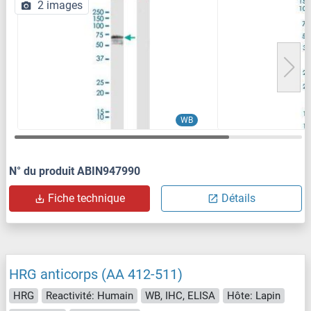
2 images
WB
N° du produit ABIN947990
Fiche technique
Détails
HRG anticorps (AA 412-511)
HRG
Reactivité: Humain
WB, IHC, ELISA
Hôte: Lapin