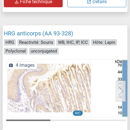
Fiche technique
Détails
HRG anticorps (AA 93-328)
HRG
Reactivité: Souris
WB, IHC, IP, ICC
Hôte: Lapin
Polyclonal
unconjugated
4 images
IHC