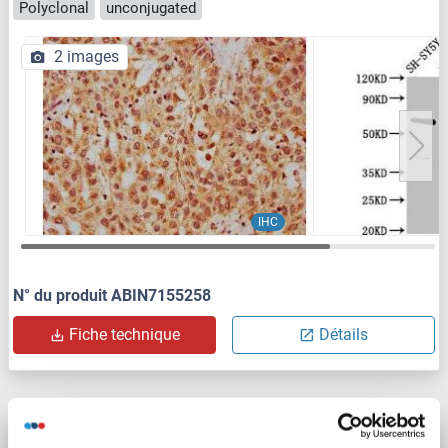
Polyclonal
unconjugated
2 images
IHC
N° du produit ABIN7155258
Fiche technique
Détails
HRG anticorps