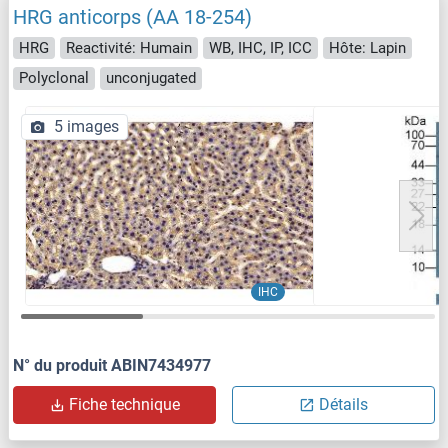
HRG anticorps (AA 18-254)
HRG
Reactivité: Humain
WB, IHC, IP, ICC
Hôte: Lapin
Polyclonal
unconjugated
5 images
IHC
N° du produit ABIN7434977
Fiche technique
Détails