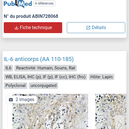
4 références
N° du produit ABIN728068
Fiche technique
Détails
IL-6 anticorps (AA 110-185)
IL6
Reactivité: Humain, Souris, Rat
WB, ELISA, IHC (p), IF (p), IF (cc), IHC (fro)
Hôte: Lapin
Polyclonal
unconjugated
2 images