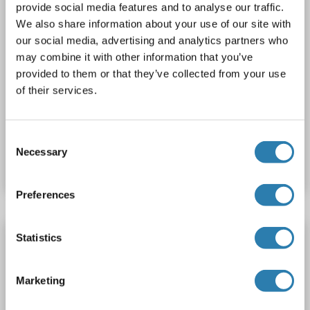
provide social media features and to analyse our traffic.
We also share information about your use of our site with
our social media, advertising and analytics partners who
may combine it with other information that you’ve
provided to them or that they’ve collected from your use
WB
of their services.
N° du produit ABIN7430852
Consent
Necessary
Selection
Fiche technique
Détails
Preferences
IL-6 anticorps (AA 30-212)
Statistics
IL6
Reactivité: Humain
WB, IHC, IP, ICC
Hôte: Souris
Monoclonal
D3
unconjugated
Marketing