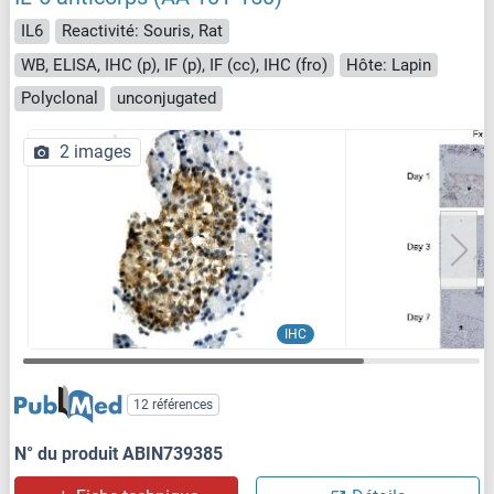
IL6
Reactivité: Souris, Rat
WB, ELISA, IHC (p), IF (p), IF (cc), IHC (fro)
Hôte: Lapin
Polyclonal
unconjugated
2 images
IHC
12 références
N° du produit ABIN739385