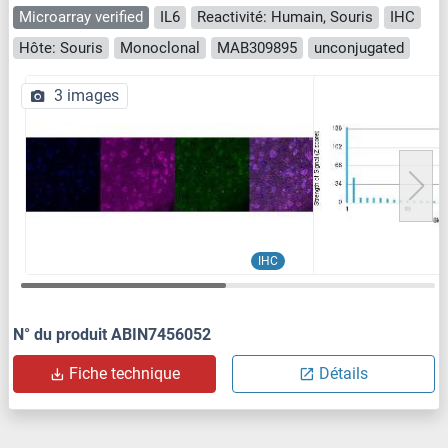
Microarray verified
IL6
Reactivité: Humain, Souris
IHC
Hôte: Souris
Monoclonal
MAB309895
unconjugated
3 images
IHC
N° du produit ABIN7456052
Fiche technique
Détails