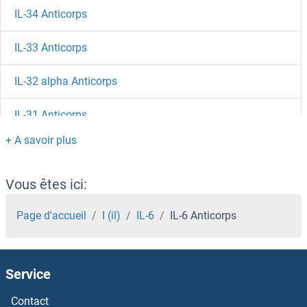
IL-34 Anticorps
IL-33 Anticorps
IL-32 alpha Anticorps
IL-31 Anticorps
IL-3 Anticorps
IL-28 Anticorps
Vous êtes ici:
IL-27 Anticorps
Page d'accueil
I (il)
IL-6
IL-6 Anticorps
IL-26 Anticorps
Service
IL-25 Anticorps
Contact