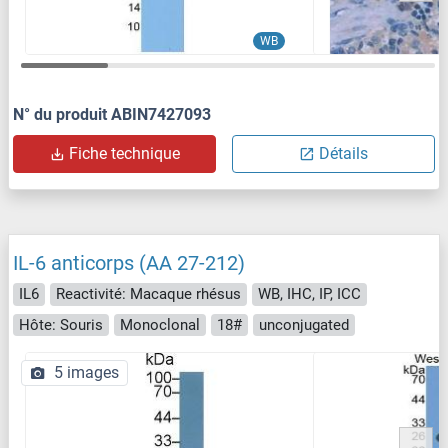
WB
N° du produit ABIN7427093
Fiche technique
Détails
IL-6 anticorps (AA 27-212)
IL6
Reactivité: Macaque rhésus
WB, IHC, IP, ICC
Hôte: Souris
Monoclonal
18#
unconjugated
5 images