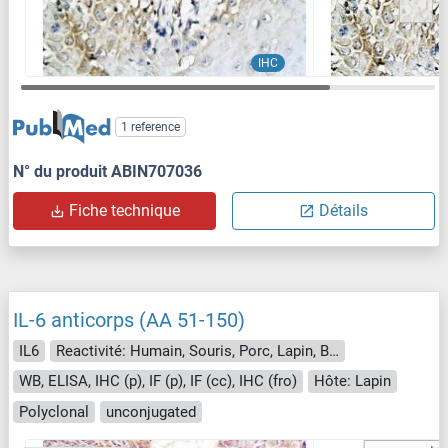
IHC
1 reference
N° du produit ABIN707036
Fiche technique
Détails
IL-6 anticorps (AA 51-150)
IL6
Reactivité: Humain, Souris, Porc, Lapin, Boeuf (Vache)
WB, ELISA, IHC (p), IF (p), IF (cc), IHC (fro)
Hôte: Lapin
Polyclonal
unconjugated