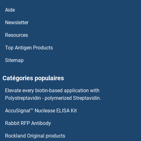
IL-24 Anticorps
Aide
IL-22 Anticorps
Newsletter
Resources
IL-21 Anticorps
Top Antigen Products
IL-20 Anticorps
Sitemap
IL-2 Anticorps
Catégories populaires
IL-19 Anticorps
Elevate every biotin-based application with
IL-18 Anticorps
Polystreptavidin - polymerized Streptavidin.
AccuSignal™ Nuclease ELISA Kit
IL-17 Anticorps
Rabbit RFP Antibody
IL-6 Receptor Anticorps
Rockland Original products