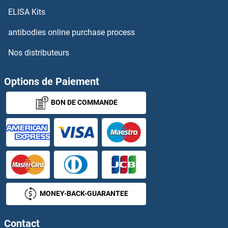
IL-7 Anticorps
ELISA Kits
IL-8 Anticorps
antibodies online purchase process
Nos distributeurs
IL-9 Anticorps
IL10RB Anticorps
Options de Paiement
BON DE COMMANDE
IL11RA Anticorps
IL12 Anticorps
IL12A Anticorps
IL12B Anticorps
MONEY-BACK-GUARANTEE
IL12RB1 Anticorps
Contact