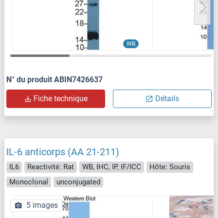
WB
N° du produit ABIN7426637
Fiche technique
Détails
IL-6 anticorps (AA 21-211)
IL6
Reactivité: Rat
WB, IHC, IP, IF/ICC
Hôte: Souris
Monoclonal
unconjugated
5 images