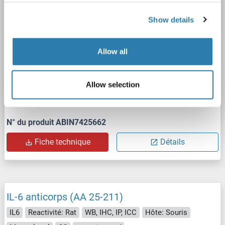
3 images
Show details
Allow all
Allow selection
WB
N° du produit ABIN7425662
Fiche technique
Détails
IL-6 anticorps (AA 25-211)
IL6
Reactivité: Rat
WB, IHC, IP, ICC
Hôte: Souris