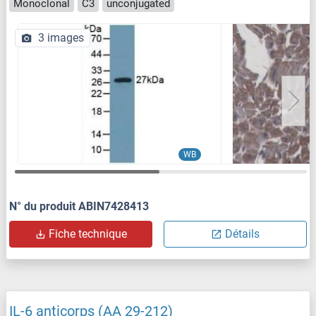
Monoclonal
C3
unconjugated
3 images
WB
N° du produit ABIN7428413
Fiche technique
Détails
IL-6 anticorps (AA 29-212)