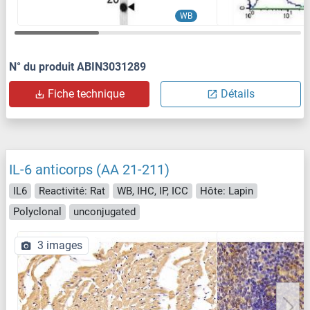
WB
N° du produit ABIN3031289
Fiche technique
Détails
IL-6 anticorps (AA 21-211)
IL6
Reactivité: Rat
WB, IHC, IP, ICC
Hôte: Lapin
Polyclonal
unconjugated
3 images