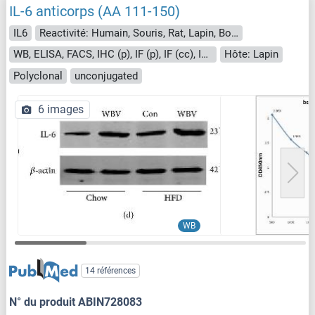
IL-6 anticorps (AA 111-150)
IL6
Reactivité: Humain, Souris, Rat, Lapin, Boeuf (Vache)
WB, ELISA, FACS, IHC (p), IF (p), IF (cc), IHC (fro)
Hôte: Lapin
Polyclonal
unconjugated
6 images
WB
14 références
N° du produit ABIN728083