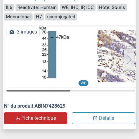
IL6
Reactivité: Humain
WB, IHC, IP, ICC
Hôte: Souris
Monoclonal
H7
unconjugated
3 images
WB
N° du produit ABIN7428629
Fiche technique
Détails