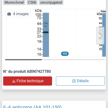
Monoclonal
C506
unconjugated
4 images
WB
N° du produit ABIN7427780
Fiche technique
Détails
IL-6 anticorps (AA 101-150)