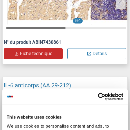
IHC
N° du produit ABIN7430861
Fiche technique
Détails
IL-6 anticorps (AA 29-212)
IL6
Reactivité: Humain
WB, IHC, IP, ICC
Hôte: Lapin
Polyclonal
unconjugated
3 images
This website uses cookies
We use cookies to personalise content and ads, to