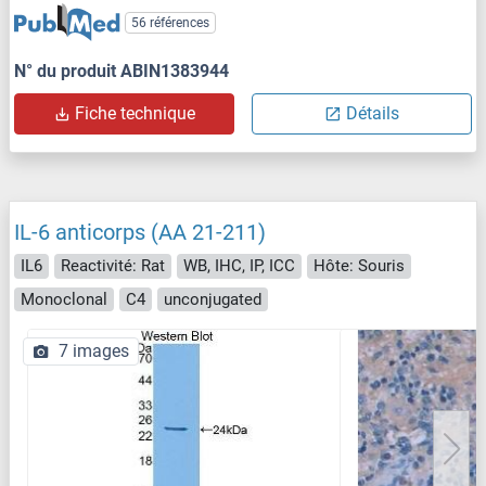
56 références
N° du produit ABIN1383944
Fiche technique
Détails
IL-6 anticorps (AA 21-211)
IL6
Reactivité: Rat
WB, IHC, IP, ICC
Hôte: Souris
Monoclonal
C4
unconjugated
7 images