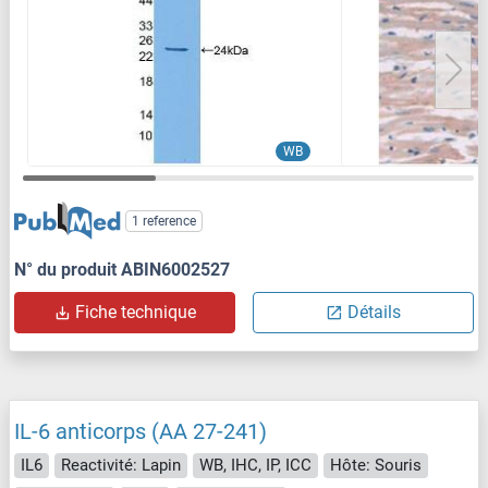
WB
1 reference
N° du produit ABIN6002527
Fiche technique
Détails
IL-6 anticorps (AA 27-241)
IL6
Reactivité: Lapin
WB, IHC, IP, ICC
Hôte: Souris