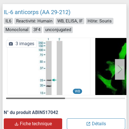
IL-6 anticorps (AA 29-212)
IL6
Reactivité: Humain
WB, ELISA, IF
Hôte: Souris
Monoclonal
3F4
unconjugated
3 images
WB
N° du produit ABIN517042
Fiche technique
Détails