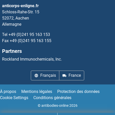
IL12RB2 Anticorps
anticorps-enligne.fr
Schloss-Rahe-Str. 15
IL13 Receptor alpha 1 Anticorps
52072, Aachen
Allemagne
IL13RA2 Anticorps
Tel
+49 (0)241 95 163 153
IL15RA Anticorps
Fax
+49 (0)241 95 163 155
Partners
IL16 Anticorps
Rockland Immunochemicals, Inc.
IL17 Receptor B Anticorps
Français
France
IL17B Anticorps
IL17C Anticorps
À propos
Mentions légales
Protection des données
Cookie Settings
Conditions générales
IL17D Anticorps
© antibodies-online 2026
IL17F Anticorps