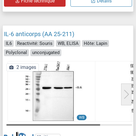
Fiche technique
Détails
IL-6 anticorps (AA 25-211)
IL6
Reactivité: Souris
WB, ELISA
Hôte: Lapin
Polyclonal
unconjugated
2 images
WB