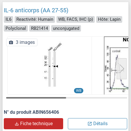
IL-6 anticorps (AA 27-55)
IL6
Reactivité: Humain
WB, FACS, IHC (p)
Hôte: Lapin
Polyclonal
RB21414
unconjugated
3 images
WB
N° du produit ABIN656406
Fiche technique
Détails