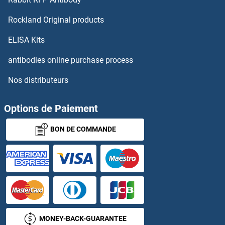
IL16 Anticorps
Rockland Original products
IL17 Receptor B Anticorps
ELISA Kits
IL17B Anticorps
antibodies online purchase process
Nos distributeurs
IL17C Anticorps
IL17D Anticorps
Options de Paiement
BON DE COMMANDE
IL17F Anticorps
IL17RA Anticorps
IL17RC Anticorps
IL17RD Anticorps
MONEY-BACK-GUARANTEE