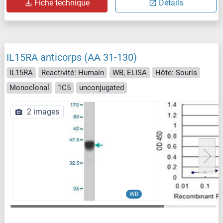
Fiche technique
Détails
IL15RA anticorps (AA 31-130)
IL15RA
Reactivité: Humain
WB, ELISA
Hôte: Souris
Monoclonal
1C5
unconjugated
2 images
WB