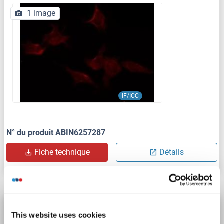
1 image
IF/ICC
N° du produit ABIN6257287
Fiche technique
Détails
IL15RA anticorps (AA 51-150)
This website uses cookies
IL15RA
Reactivité: Humain, Rat