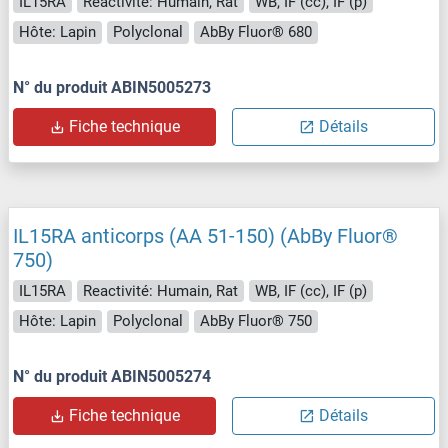
IL15RA
Reactivité: Humain, Rat
WB, IF (cc), IF (p)
Hôte: Lapin
Polyclonal
AbBy Fluor® 680
N° du produit ABIN5005273
Fiche technique
Détails
IL15RA anticorps (AA 51-150) (AbBy Fluor®
750)
IL15RA
Reactivité: Humain, Rat
WB, IF (cc), IF (p)
Hôte: Lapin
Polyclonal
AbBy Fluor® 750
N° du produit ABIN5005274
Fiche technique
Détails