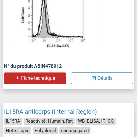
N° du produit ABIN478912
Fiche technique
Détails
IL15RA anticorps (Internal Region)
IL15RA
Reactivité: Humain, Rat
WB, ELISA, IF, ICC
Hôte: Lapin
Polyclonal
unconjugated