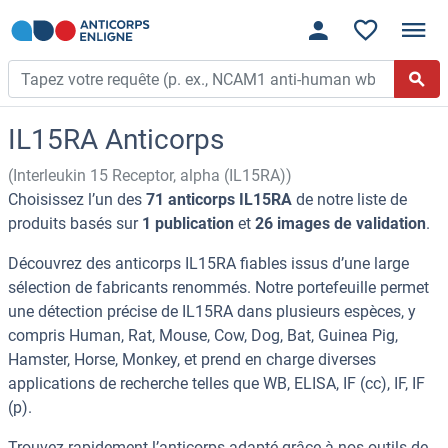
IL15RA Anticorps
(Interleukin 15 Receptor, alpha (IL15RA))
Choisissez l’un des
71 anticorps IL15RA
de notre liste de
produits basés sur
1 publication
et
26 images de validation
.
Découvrez des anticorps IL15RA fiables issus d’une large
sélection de fabricants renommés. Notre portefeuille permet
une détection précise de IL15RA dans plusieurs espèces, y
compris Human, Rat, Mouse, Cow, Dog, Bat, Guinea Pig,
Hamster, Horse, Monkey, et prend en charge diverses
applications de recherche telles que WB, ELISA, IF (cc), IF, IF
(p).
Trouvez rapidement l’anticorps adapté grâce à nos outils de