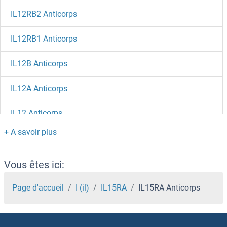
IL12RB2 Anticorps
IL12RB1 Anticorps
IL12B Anticorps
IL12A Anticorps
IL12 Anticorps
IL11RA Anticorps
IL10RB Anticorps
Vous êtes ici:
IL-9 Anticorps
Page d'accueil
I (il)
IL15RA
IL15RA Anticorps
IL-8 Anticorps