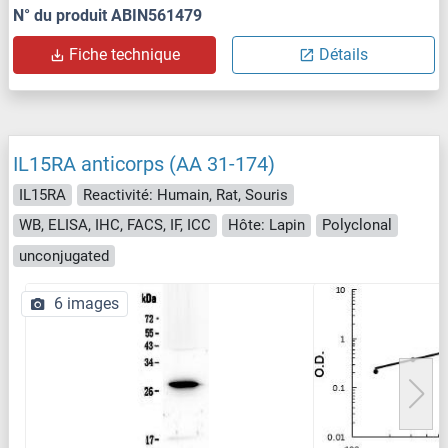
N° du produit ABIN561479
Fiche technique
Détails
IL15RA anticorps (AA 31-174)
IL15RA
Reactivité: Humain, Rat, Souris
WB, ELISA, IHC, FACS, IF, ICC
Hôte: Lapin
Polyclonal
unconjugated
6 images