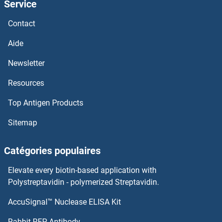
Service
IL-7 Anticorps
Contact
IL-6 Receptor Anticorps
Aide
IL-6 Anticorps
Newsletter
Resources
IL-5 Anticorps
Top Antigen Products
IL-4 Anticorps
Sitemap
IL-37 Anticorps
Catégories populaires
IL-34 Anticorps
Elevate every biotin-based application with
IL-33 Anticorps
Polystreptavidin - polymerized Streptavidin.
AccuSignal™ Nuclease ELISA Kit
IL-32 alpha Anticorps
Rabbit RFP Antibody