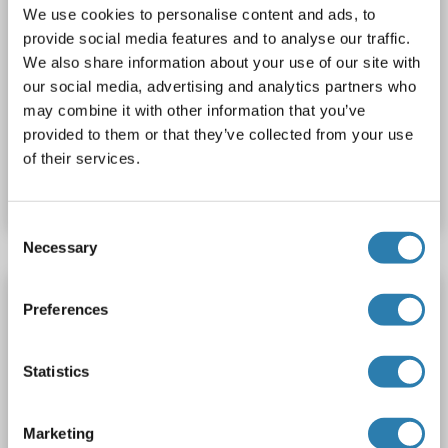
We use cookies to personalise content and ads, to
WB, ELISA, IF (cc), IF (p), IHC (p), IHC (fro)
Hôte: Lapin
provide social media features and to analyse our traffic.
Polyclonal
unconjugated
We also share information about your use of our site with
our social media, advertising and analytics partners who
1 reference
may combine it with other information that you’ve
provided to them or that they’ve collected from your use
N° du produit ABIN747893
of their services.
Fiche technique
Détails
Consent
Necessary
Selection
IL15RA anticorps
Preferences
IL15RA
Reactivité: Humain
ELISA, FACS
Hôte: Lapin
Monoclonal
DM206
unconjugated
Statistics
1 image
Marketing