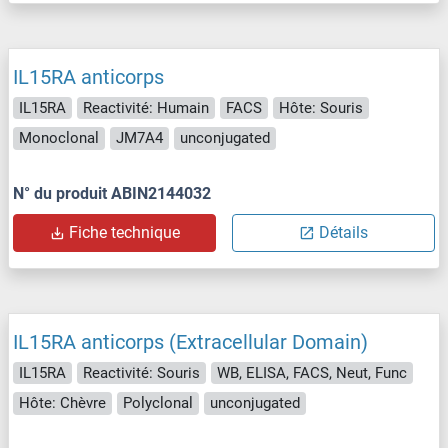
IL15RA anticorps
IL15RA
Reactivité: Humain
FACS
Hôte: Souris
Monoclonal
JM7A4
unconjugated
N° du produit ABIN2144032
Fiche technique
Détails
IL15RA anticorps (Extracellular Domain)
IL15RA
Reactivité: Souris
WB, ELISA, FACS, Neut, Func
Hôte: Chèvre
Polyclonal
unconjugated