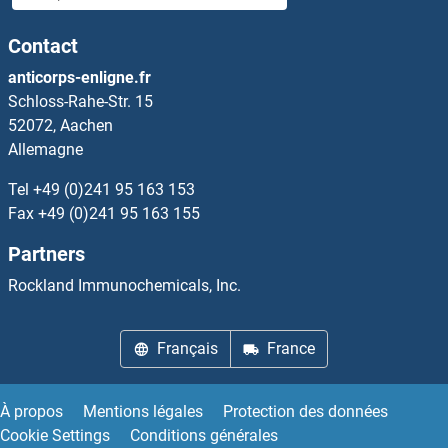
IL17RE Anticorps
Contact
IL18BP Anticorps
anticorps-enligne.fr
Schloss-Rahe-Str. 15
IL18R1 Anticorps
52072, Aachen
Allemagne
IL18RAP Anticorps
Tel
+49 (0)241 95 163 153
IL1A Anticorps
Fax
+49 (0)241 95 163 155
Partners
IL1F10 Anticorps
Rockland Immunochemicals, Inc.
IL1F9 Anticorps
Français
France
IL1R2 Anticorps
IL1RAP Anticorps
À propos
Mentions légales
Protection des données
Cookie Settings
Conditions générales