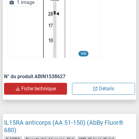
1 image
WB
N° du produit ABIN1538627
Fiche technique
Détails
IL15RA anticorps (AA 51-150) (AbBy Fluor®
680)