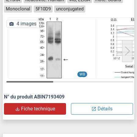
Monoclonal
5F10D9
unconjugated
4 images
WB
N° du produit ABIN7193409
Fiche technique
Détails