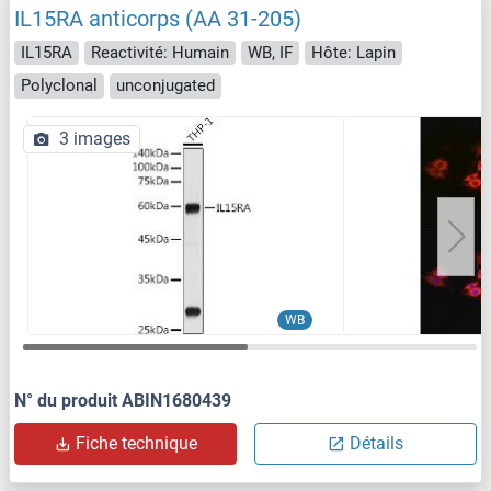
IL15RA anticorps (AA 31-205)
IL15RA
Reactivité: Humain
WB, IF
Hôte: Lapin
Polyclonal
unconjugated
3 images
WB
N° du produit ABIN1680439
Fiche technique
Détails