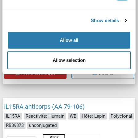
Show details
FACS
Allow all
Allow selection
N° du produit ABIN7490496
Fiche technique
Détails
IL15RA anticorps (AA 79-106)
IL15RA
Reactivité: Humain
WB
Hôte: Lapin
Polyclonal
RB39373
unconjugated