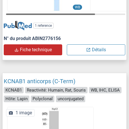
WB
1 reference
N° du produit ABIN2776156
Fiche technique
Détails
KCNAB1 anticorps (C-Term)
KCNAB1
Reactivité: Humain, Rat, Souris
WB, IHC, ELISA
Hôte: Lapin
Polyclonal
unconjugated
1 image