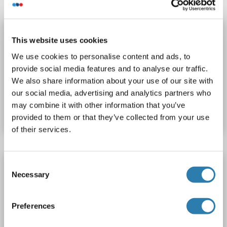
KCNAB1 anticorps (AA 131-230) (FITC)
This website uses cookies
KCNAB1
Reactivité: Humain, Rat
WB, IF (cc), IF (p)
We use cookies to personalise content and ads, to
Hôte: Lapin
Polyclonal
FITC
provide social media features and to analyse our traffic.
We also share information about your use of our site with
N° du produit ABIN1400204
our social media, advertising and analytics partners who
may combine it with other information that you’ve
Fiche technique
Détails
provided to them or that they’ve collected from your use
of their services.
KCNAB1 anticorps (AA 131-230) (Biotin)
Consent
Necessary
Selection
KCNAB1
Reactivité: Humain, Rat
WB, ELISA, IHC (p), IHC (fro)
Hôte: Lapin
Polyclonal
Preferences
Biotin