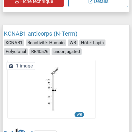
Fiche technique
Détails
KCNAB1 anticorps (N-Term)
KCNAB1
Reactivité: Humain
WB
Hôte: Lapin
Polyclonal
RB40526
unconjugated
1 image
WB