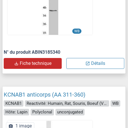
WB
N° du produit ABIN3185340
Fiche technique
Détails
KCNAB1 anticorps (AA 311-360)
KCNAB1
Reactivité: Humain, Rat, Souris, Boeuf (Vache), Chien, Cobaye, Cheval, Lapin, Poisson zèbre (Danio rerio), Roussette (Chauve-souris), Singe, Porc
WB
Hôte: Lapin
Polyclonal
unconjugated
1 image