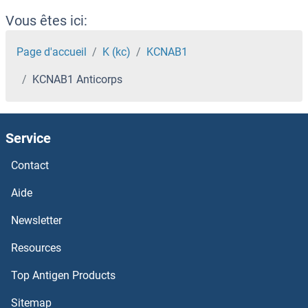
KBTBD5 Anticorps
Vous êtes ici:
KBTBD13 Anticorps
Page d'accueil
K (kc)
KCNAB1
KCNAB1 Anticorps
Kazrin Anticorps
Kazald1 Anticorps
Service
KATNB1 Anticorps
Contact
KATNAL2 Anticorps
Aide
Newsletter
KATNAL1 Anticorps
Resources
KATNA1 Anticorps
Top Antigen Products
KAT6B Anticorps
Sitemap