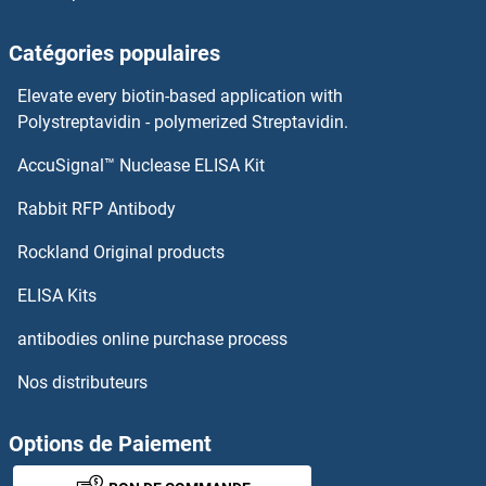
KAT5 Anticorps
Catégories populaires
KAT2B Anticorps
Elevate every biotin-based application with
Polystreptavidin - polymerized Streptavidin.
KAT2A Anticorps
AccuSignal™ Nuclease ELISA Kit
KCNAB2 Anticorps
Rabbit RFP Antibody
KCNAB3 Anticorps
Rockland Original products
KCNC1 Anticorps
ELISA Kits
antibodies online purchase process
KCNC2 Anticorps
Nos distributeurs
KCNC3 Anticorps
Options de Paiement
KCND1 Anticorps