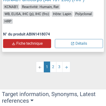
KCNAB1
Reactivité: Humain, Rat
WB, ELISA, IHC (p), IHC (fro)
Hôte: Lapin
Polyclonal
HRP
N° du produit ABIN1418074
Fiche technique
Détails
1
2
3
Target information, Synonyms, Latest
references