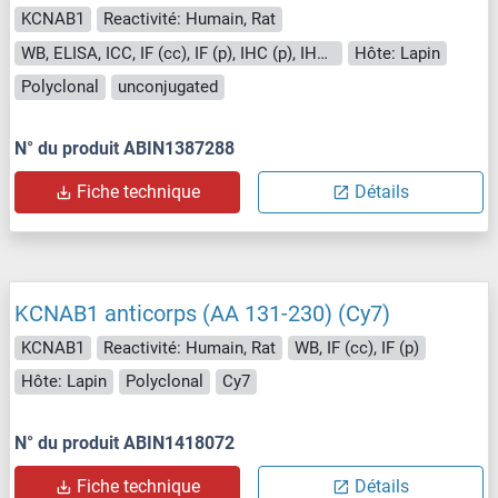
KCNAB1
Reactivité: Humain, Rat
WB, ELISA, ICC, IF (cc), IF (p), IHC (p), IHC (fro)
Hôte: Lapin
Polyclonal
unconjugated
N° du produit ABIN1387288
Fiche technique
Détails
KCNAB1 anticorps (AA 131-230) (Cy7)
KCNAB1
Reactivité: Humain, Rat
WB, IF (cc), IF (p)
Hôte: Lapin
Polyclonal
Cy7
N° du produit ABIN1418072
Fiche technique
Détails