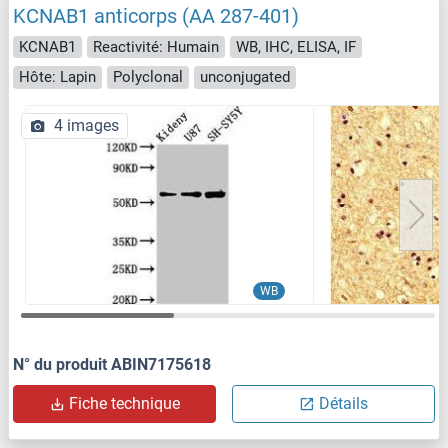
KCNAB1 anticorps (AA 287-401)
KCNAB1
Reactivité: Humain
WB, IHC, ELISA, IF
Hôte: Lapin
Polyclonal
unconjugated
4 images
WB
N° du produit ABIN7175618
Fiche technique
Détails