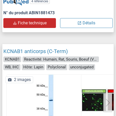
4 références
N° du produit ABIN1881473
Fiche technique
Détails
KCNAB1 anticorps (C-Term)
KCNAB1
Reactivité: Humain, Rat, Souris, Boeuf (Vache), Chien, Cobaye, Cheval, Lapin, Poisson zèbre (Danio rerio)
WB, IHC
Hôte: Lapin
Polyclonal
unconjugated
2 images