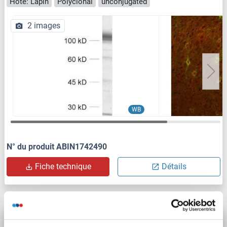
Hôte: Lapin
Polyclonal
unconjugated
2 images
WB
N° du produit ABIN1742490
Fiche technique
Détails
KCNC1 anticorps (pSer503)