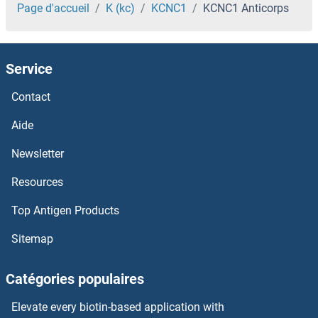
KCMF1 Anticorps
Page d'accueil
K (kc)
KCNC1
KCNC1 Anticorps
KCC2 Anticorps
Service
KBTBD5 Anticorps
Contact
KBTBD13 Anticorps
Aide
Kazrin Anticorps
Newsletter
Resources
Kazald1 Anticorps
Top Antigen Products
KATNB1 Anticorps
Sitemap
KATNAL2 Anticorps
Catégories populaires
KATNAL1 Anticorps
Elevate every biotin-based application with