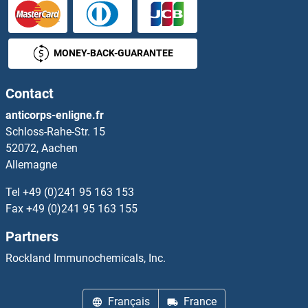
KCNE4 Anticorps
MONEY-BACK-GUARANTEE
KCNF1 Anticorps
Contact
KCNG1 Anticorps
anticorps-enligne.fr
Schloss-Rahe-Str. 15
Kcng2 Anticorps
52072, Aachen
Allemagne
KCNG3 Anticorps
Tel
+49 (0)241 95 163 153
KCNG4 Anticorps
Fax
+49 (0)241 95 163 155
Partners
KCNH1 Anticorps
Rockland Immunochemicals, Inc.
KCNH3 Anticorps
Français
France
KCNH4 Anticorps