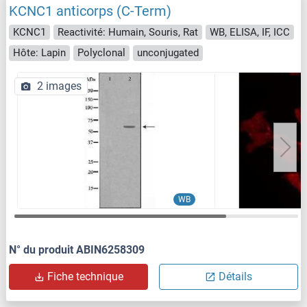
KCNC1 anticorps (C-Term)
KCNC1
Reactivité: Humain, Souris, Rat
WB, ELISA, IF, ICC
Hôte: Lapin
Polyclonal
unconjugated
2 images
WB
N° du produit ABIN6258309
Fiche technique
Détails