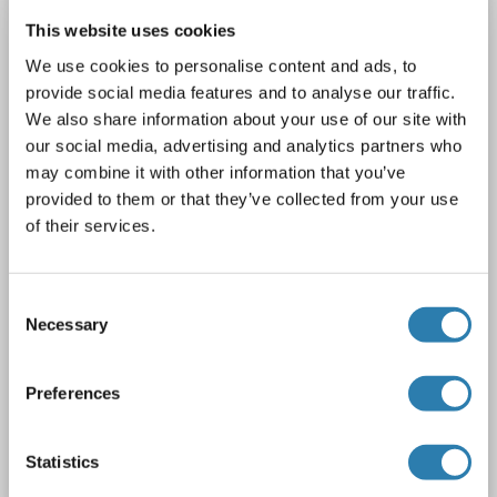
KCNC1
Reactivité: Souris, Rat
WB, IF, IHC (fro), DB
This website uses cookies
Hôte: Lapin
Polyclonal
unconjugated
We use cookies to personalise content and ads, to
provide social media features and to analyse our traffic.
1 image
We also share information about your use of our site with
our social media, advertising and analytics partners who
may combine it with other information that you’ve
provided to them or that they’ve collected from your use
of their services.
Consent
Necessary
Selection
3 références
Preferences
N° du produit ABIN372706
Fiche technique
Détails
Statistics