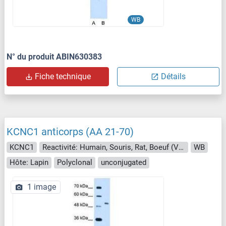
WB
N° du produit ABIN630383
Fiche technique
Détails
KCNC1 anticorps (AA 21-70)
KCNC1
Reactivité: Humain, Souris, Rat, Boeuf (Vache), Lapin, Chien, Cobaye, Cheval, Poisson zèbre (Danio rerio), Roussette (Chauve-souris), Singe, Porc
WB
Hôte: Lapin
Polyclonal
unconjugated
1 image