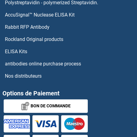
KATNA1 Anticorps
Polystreptavidin - polymerized Streptavidin.
AccuSignal™ Nuclease ELISA Kit
KAT6B Anticorps
Rabbit RFP Antibody
KCNC2 Anticorps
Rockland Original products
KCNC3 Anticorps
ELISA Kits
KCND1 Anticorps
antibodies online purchase process
Nos distributeurs
KCND2 Anticorps
KCND3 Anticorps
Options de Paiement
BON DE COMMANDE
KCNE1 Anticorps
KCNE2 Anticorps
Kcne3 Anticorps