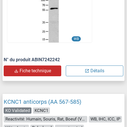
WB
N° du produit ABIN7242242
Fiche technique
Détails
KCNC1 anticorps (AA 567-585)
KO Validated
KCNC1
Reactivité: Humain, Souris, Rat, Boeuf (Vache)
WB, IHC, ICC, IP