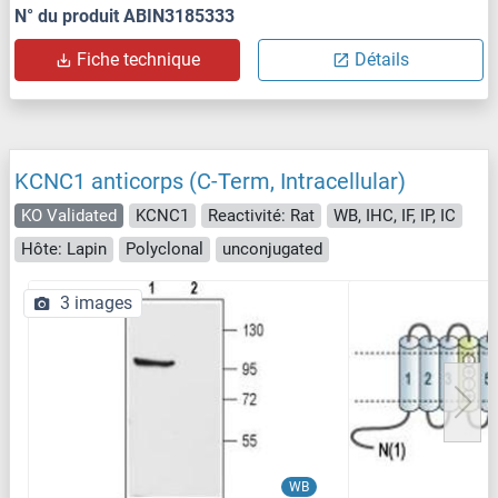
N° du produit ABIN3185333
Fiche technique
Détails
KCNC1 anticorps (C-Term, Intracellular)
KO Validated
KCNC1
Reactivité: Rat
WB, IHC, IF, IP, IC
Hôte: Lapin
Polyclonal
unconjugated
3 images
WB