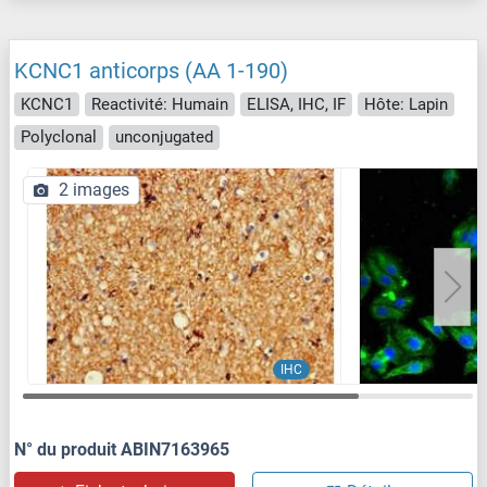
KCNC1 anticorps (AA 1-190)
KCNC1
Reactivité: Humain
ELISA, IHC, IF
Hôte: Lapin
Polyclonal
unconjugated
2 images
IHC
N° du produit ABIN7163965