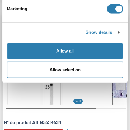
Marketing
KCNC1 anticorps (C-Term)
KCNC1
Reactivité: Humain
WB, IHC (p)
Hôte: Lapin
Show details
Polyclonal
unconjugated
Allow all
2 images
Allow selection
WB
N° du produit ABIN5534634