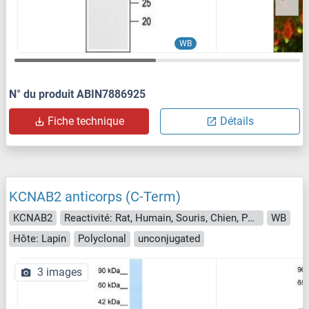
WB
N° du produit ABIN7886925
Fiche technique
Détails
KCNAB2 anticorps (C-Term)
KCNAB2
Reactivité: Rat, Humain, Souris, Chien, Poisson zèbre (Danio rerio), Boeuf (Vache), Cobaye, Cheval, Lapin
WB
Hôte: Lapin
Polyclonal
unconjugated
3 images