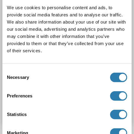
KCNAB2
Reactivité: Rat, Humain, Souris, Chien, Poisson zèbre (Danio rerio), Boeuf (Vache), Cobaye, Cheval, Lapin, Singe, Poulet, Porc, Xenopus laevis
WB
We use cookies to personalise content and ads, to
Hôte: Lapin
Polyclonal
unconjugated
provide social media features and to analyse our traffic.
We also share information about your use of our site with
1 image
our social media, advertising and analytics partners who
may combine it with other information that you’ve
provided to them or that they’ve collected from your use
of their services.
Consent
Necessary
Selection
Preferences
N° du produit ABIN202321
Fiche technique
Détails
Statistics
Marketing