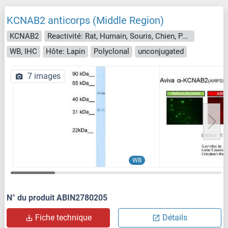
KCNAB2 anticorps (Middle Region)
KCNAB2
Reactivité: Rat, Humain, Souris, Chien, Poisson zèbre (Danio rerio), Boeuf (Vache), Cobaye, Cheval, Lapin, Saccharomyces cerevisiae
WB, IHC
Hôte: Lapin
Polyclonal
unconjugated
7 images
WB
N° du produit ABIN2780205
Fiche technique
Détails