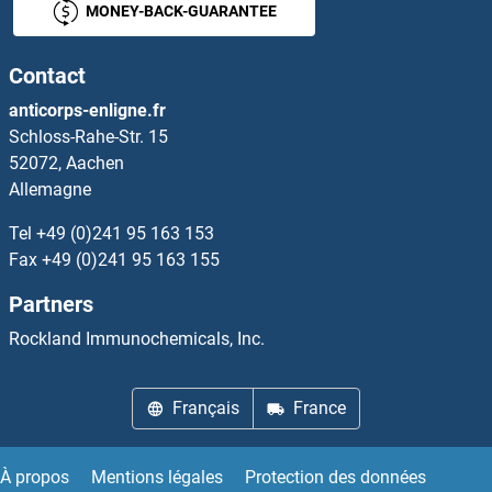
MONEY-BACK-GUARANTEE
KCNE4 Anticorps
Contact
KCNF1 Anticorps
anticorps-enligne.fr
Schloss-Rahe-Str. 15
KCNG1 Anticorps
52072, Aachen
Allemagne
Kcng2 Anticorps
Tel
+49 (0)241 95 163 153
KCNG3 Anticorps
Fax
+49 (0)241 95 163 155
Partners
KCNG4 Anticorps
Rockland Immunochemicals, Inc.
KCNH1 Anticorps
Français
France
KCNH3 Anticorps
KCNH4 Anticorps
À propos
Mentions légales
Protection des données