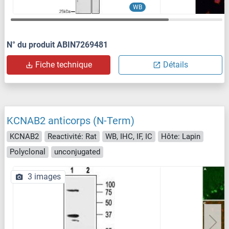
WB
N° du produit ABIN7269481
Fiche technique
Détails
KCNAB2 anticorps (N-Term)
KCNAB2
Reactivité: Rat
WB, IHC, IF, IC
Hôte: Lapin
Polyclonal
unconjugated
3 images