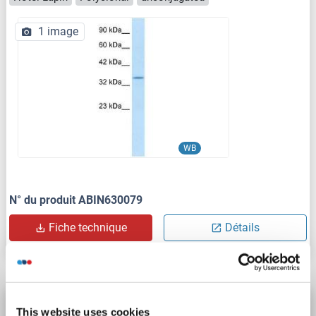
1 image
WB
N° du produit ABIN630079
Fiche technique
Détails
KCNAB2 anticorps (AA 240-289)
This website uses cookies