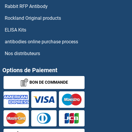
Rabbit RFP Antibody
KCNC1 Anticorps
Rockland Original products
KCNC2 Anticorps
ELISA Kits
antibodies online purchase process
KCNC3 Anticorps
Nos distributeurs
KCND1 Anticorps
Options de Paiement
KCND2 Anticorps
BON DE COMMANDE
KCND3 Anticorps
KCNE1 Anticorps
KCNE2 Anticorps
Kcne3 Anticorps