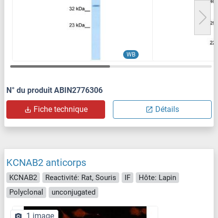
WB
N° du produit ABIN2776306
Fiche technique
Détails
KCNAB2 anticorps
KCNAB2
Reactivité: Rat, Souris
IF
Hôte: Lapin
Polyclonal
unconjugated
1 image