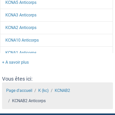
KCNA5 Anticorps
KCNA3 Anticorps
KCNA2 Anticorps
KCNA10 Anticorps
KCNA1 Anticorps
KCMF1 Anticorps
KCC2 Anticorps
Vous êtes ici:
KBTBD5 Anticorps
Page d'accueil
K (kc)
KCNAB2
KCNAB2 Anticorps
KBTBD13 Anticorps