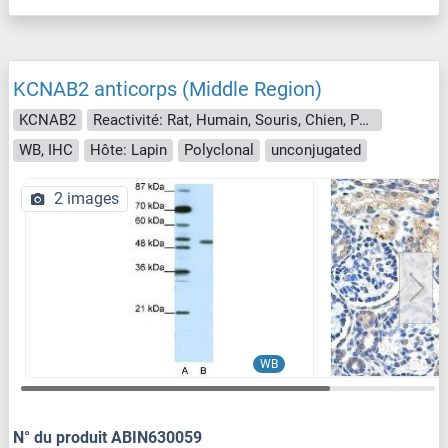
KCNAB2 anticorps (Middle Region)
KCNAB2
Reactivité: Rat, Humain, Souris, Chien, Poisson zèbre (Danio rerio)
WB, IHC
Hôte: Lapin
Polyclonal
unconjugated
2 images
WB
N° du produit ABIN630059