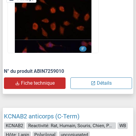
IF
N° du produit ABIN7259010
Fiche technique
Détails
KCNAB2 anticorps (C-Term)
KCNAB2
Reactivité: Rat, Humain, Souris, Chien, Poisson zèbre (Danio rerio)
WB
Hôte: Lapin
Polyclonal
unconjugated