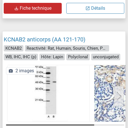
Fiche technique
Détails
KCNAB2 anticorps (AA 121-170)
KCNAB2
Reactivité: Rat, Humain, Souris, Chien, Poisson zèbre (Danio rerio), Boeuf (Vache), Cobaye, Cheval, Lapin, Singe, Poulet, Porc, Xenopus laevis, Roussette (Chauve-souris)
WB, IHC, IHC (p)
Hôte: Lapin
Polyclonal
unconjugated
2 images