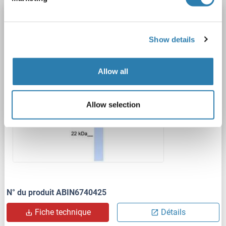
KCNAB2 anticorps (C-Term)
KCNAB2
Reactivité: Rat, Humain, Souris, Chien, Boeuf (Vache), Cobaye, Cheval, Lapin, Singe, Poulet, Xenopus laevis
WB
Show details
Hôte: Lapin
Polyclonal
unconjugated
Allow all
1 image
Allow selection
N° du produit ABIN6740425
Fiche technique
Détails