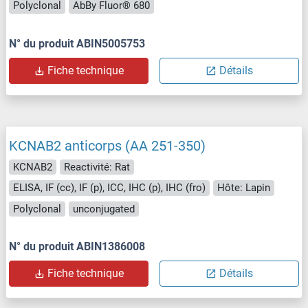
Polyclonal
AbBy Fluor® 680
N° du produit ABIN5005753
Fiche technique
Détails
KCNAB2 anticorps (AA 251-350)
KCNAB2
Reactivité: Rat
ELISA, IF (cc), IF (p), ICC, IHC (p), IHC (fro)
Hôte: Lapin
Polyclonal
unconjugated
N° du produit ABIN1386008
Fiche technique
Détails