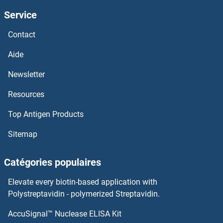
Kazrin Anticorps
Service
Kazald1 Anticorps
Contact
KATNB1 Anticorps
Aide
Newsletter
KATNAL2 Anticorps
Resources
KATNAL1 Anticorps
Top Antigen Products
KATNA1 Anticorps
Sitemap
KAT6B Anticorps
Catégories populaires
KAT5 Anticorps
Elevate every biotin-based application with
Polystreptavidin - polymerized Streptavidin.
KAT2B Anticorps
AccuSignal™ Nuclease ELISA Kit
KCNAB3 Anticorps