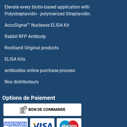
Elevate every biotin-based application with
LGR6 Anticorps
Polystreptavidin - polymerized Streptavidin.
AccuSignal™ Nuclease ELISA Kit
LGR5 Anticorps
Rabbit RFP Antibody
LIF Anticorps
Rockland Original products
LIFR Anticorps
ELISA Kits
LIG1 Anticorps
antibodies online purchase process
Nos distributeurs
LIG3 Anticorps
LIG4 Anticorps
Options de Paiement
BON DE COMMANDE
LILRA1 Anticorps
LILRA2 Anticorps