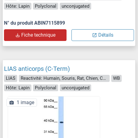
Hôte: Lapin
Polyclonal
unconjugated
N° du produit ABIN7115899
Fiche technique
Détails
LIAS anticorps (C-Term)
LIAS
Reactivité: Humain, Souris, Rat, Chien, Cheval, Lapin, Boeuf (Vache), Poisson zèbre (Danio rerio), Cobaye, Saccharomyces cerevisiae
WB
Hôte: Lapin
Polyclonal
unconjugated
1 image