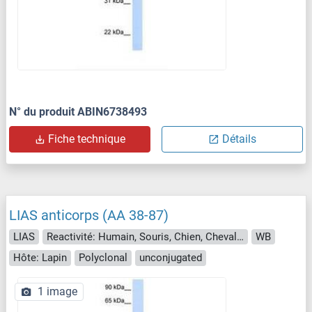
N° du produit ABIN6738493
Fiche technique
Détails
LIAS anticorps (AA 38-87)
LIAS
Reactivité: Humain, Souris, Chien, Cheval, Lapin, Boeuf (Vache), Poisson zèbre (Danio rerio), Singe, Poulet, Hamster
WB
Hôte: Lapin
Polyclonal
unconjugated
1 image