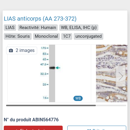
LIAS anticorps (AA 273-372)
LIAS
Reactivité: Humain
WB, ELISA, IHC (p)
Hôte: Souris
Monoclonal
1C7
unconjugated
2 images
WB
N° du produit ABIN564776