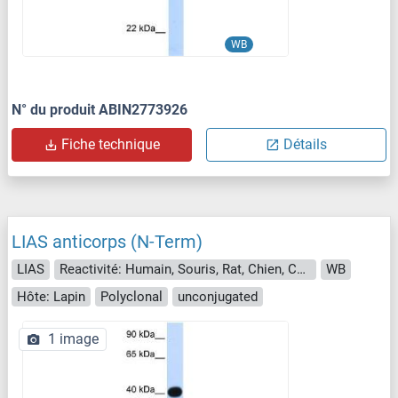
WB
N° du produit ABIN2773926
Fiche technique
Détails
LIAS anticorps (N-Term)
LIAS
Reactivité: Humain, Souris, Rat, Chien, Cheval, Lapin, Boeuf (Vache), Poisson zèbre (Danio rerio), Cobaye, Porc
WB
Hôte: Lapin
Polyclonal
unconjugated
1 image