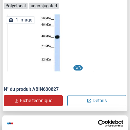
Polyclonal
unconjugated
1 image
WB
N° du produit ABIN630827
Fiche technique
Détails