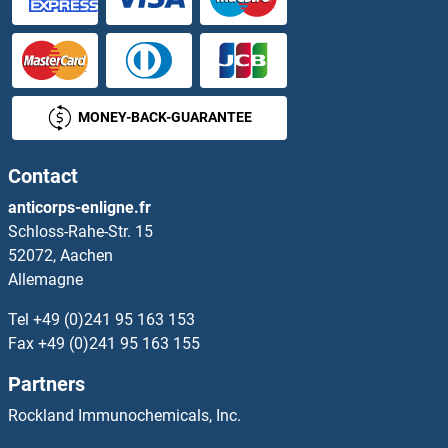
LILRA3 Anticorps
LILRA4 Anticorps
MONEY-BACK-GUARANTEE
LILRA5 Anticorps
Contact
LILRA6 Anticorps
anticorps-enligne.fr
Schloss-Rahe-Str. 15
LILRB1 Anticorps
52072, Aachen
Allemagne
LILRB2 Anticorps
Tel
+49 (0)241 95 163 153
LILRB3 Anticorps
Fax
+49 (0)241 95 163 155
Partners
LILRB4 Anticorps
Rockland Immunochemicals, Inc.
LILRB5 Anticorps