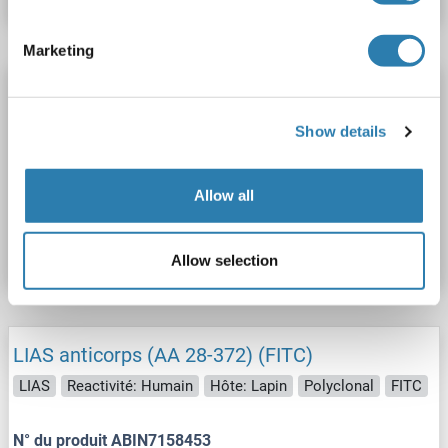
Marketing
LIAS anticorps (AA 28-372) (Biotin)
LIAS
Reactivité: Humain
ELISA
Hôte: Lapin
Show details
Polyclonal
Biotin
Allow all
N° du produit ABIN7158452
Fiche technique
Détails
Allow selection
LIAS anticorps (AA 28-372) (FITC)
LIAS
Reactivité: Humain
Hôte: Lapin
Polyclonal
FITC
N° du produit ABIN7158453