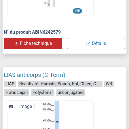
WB
N° du produit ABIN6242579
Fiche technique
Détails
LIAS anticorps (C-Term)
LIAS
Reactivité: Humain, Souris, Rat, Chien, Cheval, Lapin, Boeuf (Vache), Poisson zèbre (Danio rerio), Cobaye, Porc, Singe, Poulet, Drosophila melanogaster, Insectes, Xenopus laevis
WB
Hôte: Lapin
Polyclonal
unconjugated
1 image