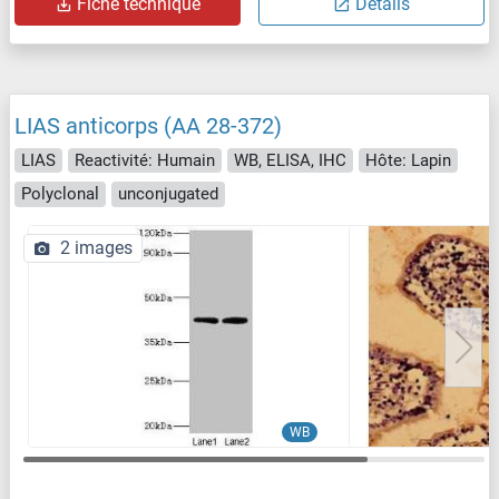
Fiche technique
Détails
LIAS anticorps (AA 28-372)
LIAS
Reactivité: Humain
WB, ELISA, IHC
Hôte: Lapin
Polyclonal
unconjugated
2 images
WB