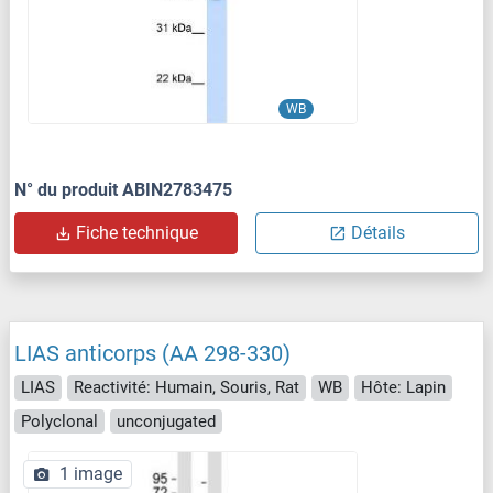
WB
N° du produit ABIN2783475
Fiche technique
Détails
LIAS anticorps (AA 298-330)
LIAS
Reactivité: Humain, Souris, Rat
WB
Hôte: Lapin
Polyclonal
unconjugated
1 image