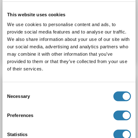
LIAS anticorps (AA 86-309)
LIAS
Reactivité: Humain
WB, ELISA, IHC
Hôte: Lapin
This website uses cookies
Polyclonal
unconjugated
We use cookies to personalise content and ads, to
provide social media features and to analyse our traffic.
N° du produit ABIN7570121
We also share information about your use of our site with
our social media, advertising and analytics partners who
Fiche technique
Détails
may combine it with other information that you’ve
provided to them or that they’ve collected from your use
of their services.
LIAS anticorps (AA 28-372) (HRP)
Consent
LIAS
Reactivité: Humain
ELISA
Hôte: Lapin
Necessary
Selection
Polyclonal
HRP
Preferences
N° du produit ABIN7158454
Fiche technique
Détails
Statistics