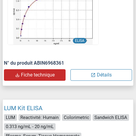
ELISA
N° du produit ABIN6968361
Fiche technique
Détails
LUM Kit ELISA
LUM
Reactivité: Humain
Colorimetric
Sandwich ELISA
0.313 ng/mL - 20 ng/mL
Plasma, Serum, Tissue Homogenate