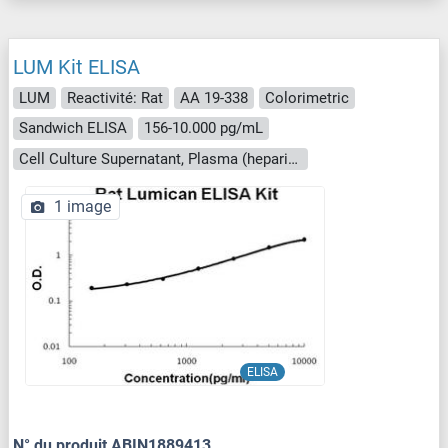
LUM Kit ELISA
LUM
Reactivité: Rat
AA 19-338
Colorimetric
Sandwich ELISA
156-10.000 pg/mL
Cell Culture Supernatant, Plasma (heparin), Serum
1 image
ELISA
N° du produit ABIN1889413