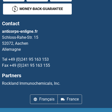
LYL1 Kits ELISA
MONEY-BACK-GUARANTEE
Lymphotoxin beta Receptor (TNFR Superfamily, Member 3) Kits ELISA
Contact
LYN Kits ELISA
anticorps-enligne.fr
Schloss-Rahe-Str. 15
LYPD1 Kits ELISA
52072, Aachen
Allemagne
LYPD2 Kits ELISA
Tel
+49 (0)241 95 163 153
LYPD4 Kits ELISA
Fax
+49 (0)241 95 163 155
Partners
LYPD5 Kits ELISA
Rockland Immunochemicals, Inc.
LYPD6 Kits ELISA
Français
France
LYPLA1 Kits ELISA
LYR Motif Containing 5 Kits ELISA