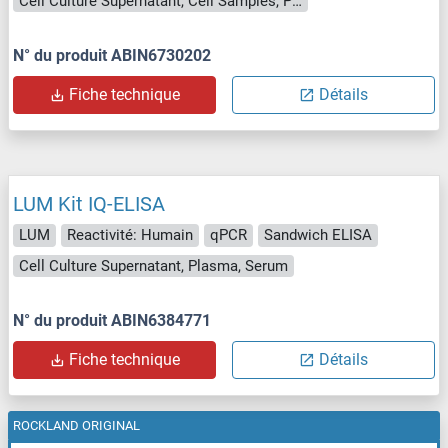
Cell Culture Supernatant, Cell Samples, Plasma, Serum, Tissue Lysate
N° du produit ABIN6730202
Fiche technique
Détails
LUM Kit IQ-ELISA
LUM
Reactivité: Humain
qPCR
Sandwich ELISA
Cell Culture Supernatant, Plasma, Serum
N° du produit ABIN6384771
Fiche technique
Détails
ROCKLAND ORIGINAL