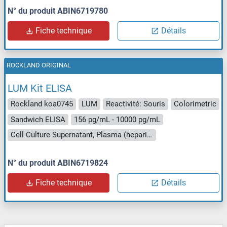
N° du produit ABIN6719780
Fiche technique
Détails
ROCKLAND ORIGINAL
LUM Kit ELISA
Rockland koa0745
LUM
Reactivité: Souris
Colorimetric
Sandwich ELISA
156 pg/mL - 10000 pg/mL
Cell Culture Supernatant, Plasma (heparin), Serum
N° du produit ABIN6719824
Fiche technique
Détails