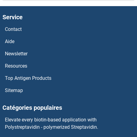
LSS Kits ELISA
Service
LSR Kits ELISA
Contact
LSP1 Kits ELISA
Aide
LSMEM1 Kits ELISA
Newsletter
Resources
LSAMP Kits ELISA
Top Antigen Products
LRWD1 Kits ELISA
Sitemap
LRSAM1 Kits ELISA
Catégories populaires
LRRTM4 Kits ELISA
Elevate every biotin-based application with
LRRTM3 Kits ELISA
Polystreptavidin - polymerized Streptavidin.