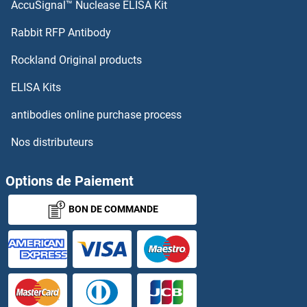
AccuSignal™ Nuclease ELISA Kit
LRRTM1 Kits ELISA
Rabbit RFP Antibody
Lunapark Kits ELISA
Rockland Original products
Luteinizing Hormone Kits ELISA
ELISA Kits
LY6D Kits ELISA
antibodies online purchase process
Nos distributeurs
LY6G6F Kits ELISA
LY75/DEC-205 Kits ELISA
Options de Paiement
BON DE COMMANDE
LY86 Kits ELISA
LY9 Kits ELISA
LY96 Kits ELISA