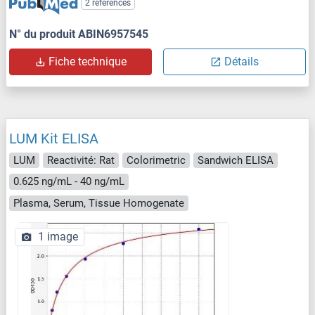
2 références
N° du produit ABIN6957545
Fiche technique
Détails
LUM Kit ELISA
LUM
Reactivité: Rat
Colorimetric
Sandwich ELISA
0.625 ng/mL - 40 ng/mL
Plasma, Serum, Tissue Homogenate
1 image