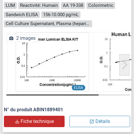
LUM
Reactivité: Humain
AA 19-338
Colorimetric
Sandwich ELISA
156-10.000 pg/mL
Cell Culture Supernatant, Plasma (heparin), Serum
2 images
ELISA
N° du produit ABIN1889401
Fiche technique
Détails