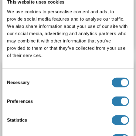
ELISA
This website uses cookies
We use cookies to personalise content and ads, to
provide social media features and to analyse our traffic.
N° du produit ABIN1889412
We also share information about your use of our site with
our social media, advertising and analytics partners who
Fiche technique
Détails
may combine it with other information that you’ve
provided to them or that they’ve collected from your use
of their services.
LUM Kit ELISA
Consent
LUM
Reactivité: Humain
Colorimetric
Sandwich ELISA
Necessary
Selection
0.781 ng/mL - 50 ng/mL
Cell Culture Supernatant, Cell Lysate, Tissue Homogenate
Preferences
1 image
Statistics