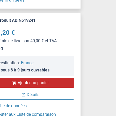
tenir un devis
produit ABIN519241
,20 €
frais de livraison 40,00 € et TVA
μg
estination:
France
 sous 8 à 9 jours ouvrables
WB
Ajouter au panier
Détails
che de données
outer aux Liste de comparaison