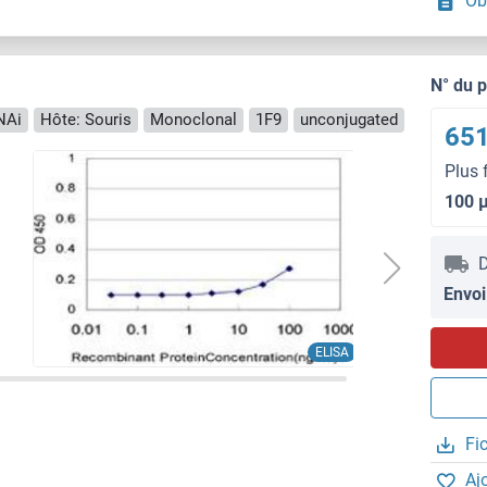
Ob
N° du 
NAi
Hôte: Souris
Monoclonal
1F9
unconjugated
651
Plus 
100 
D
Envoi
ELISA
Fi
Aj