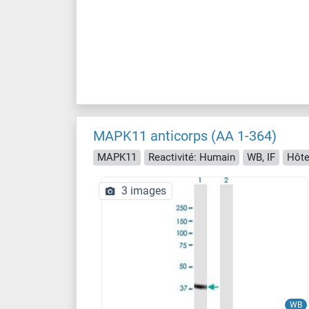
MAPK11 anticorps (AA 1-364)
MAPK11
Reactivité: Humain
WB, IF
Hôte
3 images
WB