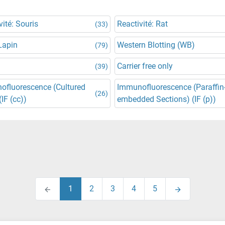
vité: Souris
Reactivité: Rat
(33)
Lapin
Western Blotting (WB)
(79)
Carrier free only
(39)
ofluorescence (Cultured
Immunofluorescence (Paraffin
(26)
(IF (cc))
embedded Sections) (IF (p))
1
2
3
4
5