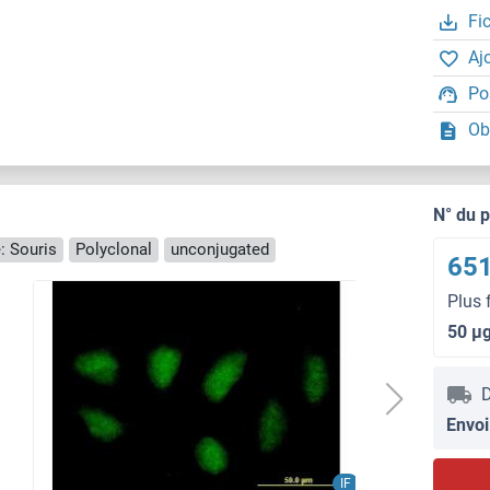
Fi
Aj
Po
Ob
N° du 
: Souris
Polyclonal
unconjugated
651
Plus 
50 μ
D
Envoi
IF