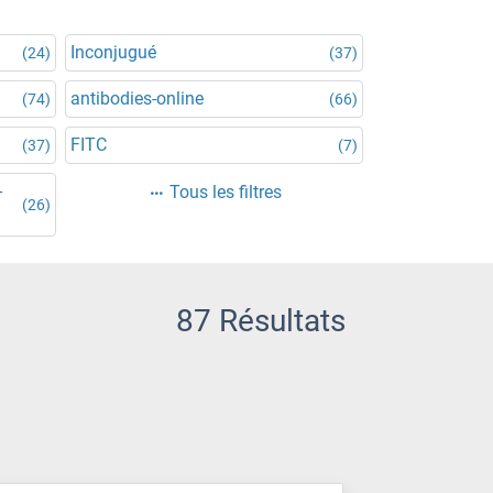
Inconjugué
(24)
(37)
antibodies-online
(74)
(66)
FITC
(37)
(7)
-
Tous les filtres
(26)
87 Résultats