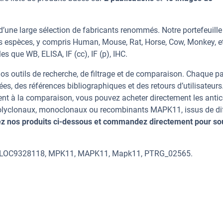
’une large sélection de fabricants renommés. Notre portefeuill
s espèces, y compris Human, Mouse, Rat, Horse, Cow, Monkey, e
s que WB, ELISA, IF (cc), IF (p), IHC.
os outils de recherche, de filtrage et de comparaison. Chaque p
ées, des références bibliographiques et des retours d’utilisateurs
nt à la comparaison, vous pouvez acheter directement les anti
 polyclonaux, monoclonaux ou recombinants MAPK11, issus de di
z nos produits ci-dessous et commandez directement pour so
1, LOC9328118, MPK11, MAPK11, Mapk11, PTRG_02565.