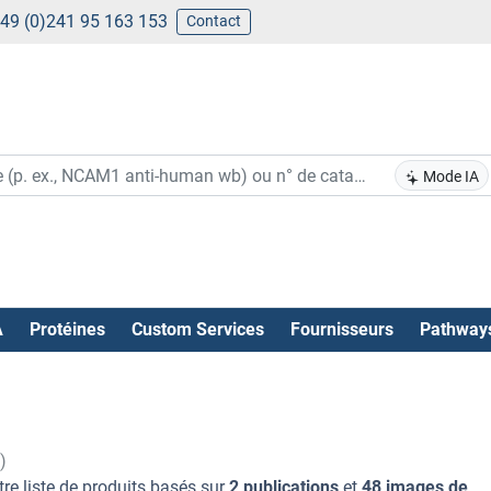
49 (0)241 95 163 153
Contact
Mode IA
A
Protéines
Custom Services
Fournisseurs
Pathway
)
re liste de produits basés sur
2 publications
et
48 images de