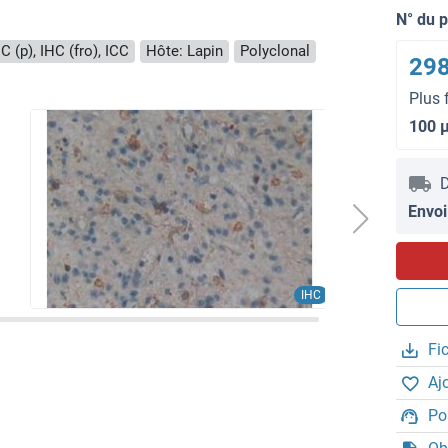
N° du 
C (p), IHC (fro), ICC
Hôte: Lapin
Polyclonal
298
Plus 
100 
D
Envoi
IHC
Fi
Aj
Po