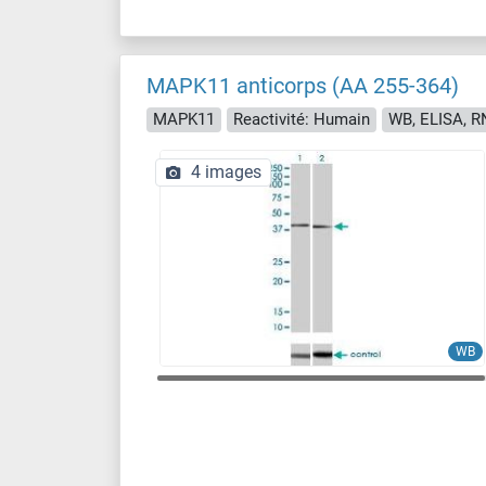
MAPK11 anticorps (AA 255-364)
MAPK11
Reactivité: Humain
WB, ELISA, R
4 images
WB