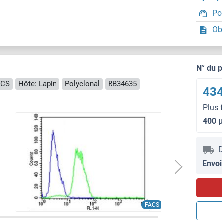
Po
Ob
N° du 
ACS
Hôte: Lapin
Polyclonal
RB34635
434
Plus 
400 
D
Envoi
FACS