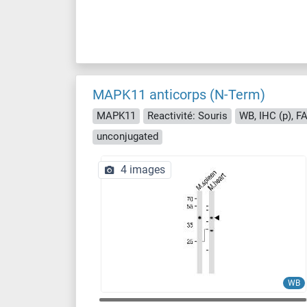
MAPK11 anticorps (N-Term)
MAPK11
Reactivité: Souris
WB, IHC (p), F
unconjugated
4 images
WB