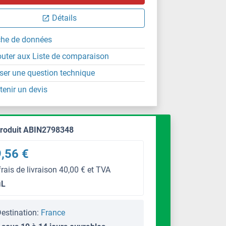
Détails
che de données
outer aux Liste de comparaison
ser une question technique
tenir un devis
produit ABIN2798348
,56 €
frais de livraison 40,00 € et TVA
μL
estination:
France