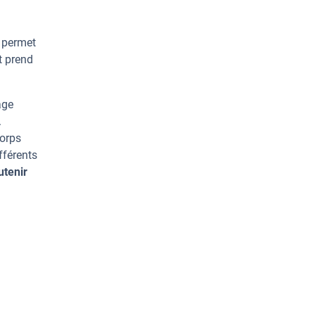
e permet
t prend
age
.
corps
fférents
utenir