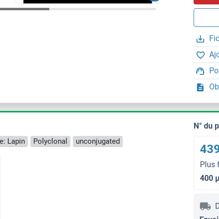
Fi
Aj
Po
Ob
N° du 
e: Lapin
Polyclonal
unconjugated
439
Plus 
400 
D