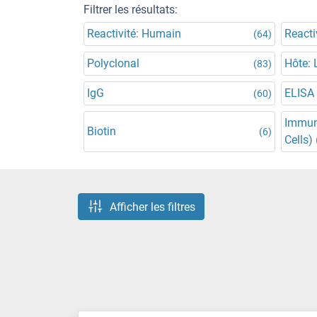
Filtrer les résultats:
Reactivité: Humain
Reacti
(64)
Polyclonal
Hôte: 
(83)
IgG
ELISA
(60)
Immun
Biotin
(6)
Cells) 
Afficher les filtres