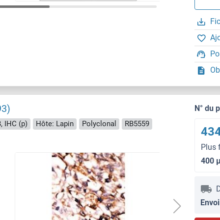
Fi
Aj
Po
Ob
93)
N° du 
, IHC (p)
Hôte: Lapin
Polyclonal
RB5559
434
Plus 
400 
D
Envoi