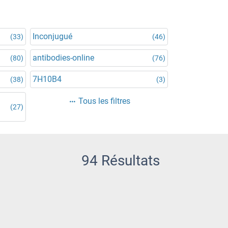
Inconjugué
(33)
(46)
antibodies-online
(80)
(76)
7H10B4
(38)
(3)
d
Tous les filtres
(27)
94 Résultats