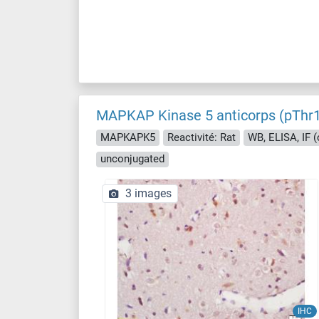
MAPKAP Kinase 5 anticorps (pThr
MAPKAPK5
Reactivité: Rat
WB, ELISA, IF (c
unconjugated
3 images
IHC