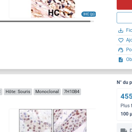
IHC (p)
Fi
Aj
Po
Ob
N° du 
C
Hôte: Souris
Monoclonal
7H10B4
455
Plus 
100 
D