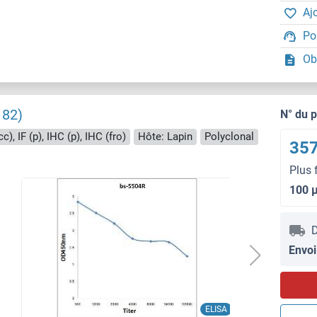
Aj
Po
Ob
182)
N° du 
c), IF (p), IHC (p), IHC (fro)
Hôte: Lapin
Polyclonal
357
Plus 
100 
D
Envoi
ELISA