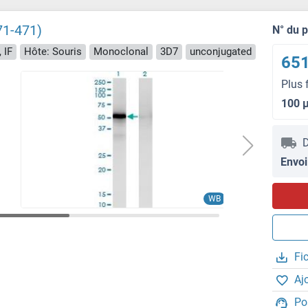
71-471)
N° du 
 IF
Hôte: Souris
Monoclonal
3D7
unconjugated
651
Plus 
100 
D
Envoi
WB
Fi
Aj
Po