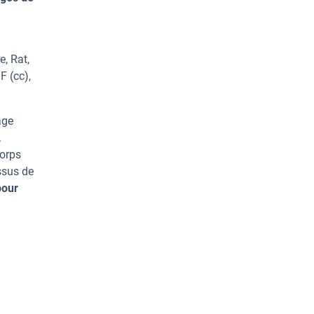
, Rat,
F (cc),
age
.
corps
ssus de
pour