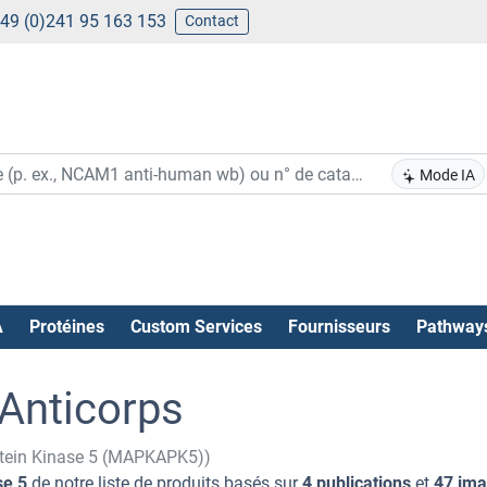
49 (0)241 95 163 153
Contact
Mode IA
A
Protéines
Custom Services
Fournisseurs
Pathway
Anticorps
rotein Kinase 5 (MAPKAPK5))
se 5
de notre liste de produits basés sur
4 publications
et
47 ima