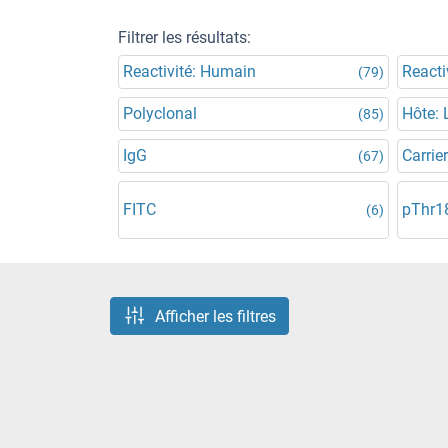
Filtrer les résultats:
Reactivité: Humain
Reacti
(79)
Polyclonal
Hôte: 
(85)
IgG
Carrier
(67)
FITC
pThr1
(6)
Afficher les filtres