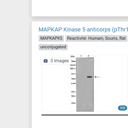
MAPKAP Kinase 5 anticorps (pThr
MAPKAPK5
Reactivité: Humain, Souris, Rat
unconjugated
3 images
WB