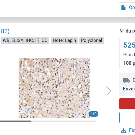
Ob
182)
N° du 
WB, ELISA, IHC, IF, ICC
Hôte: Lapin
Polyclonal
525
Plus 
100 
D
Envoi
IHC
Fi