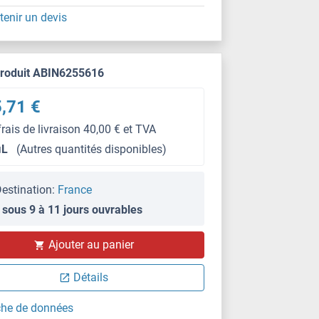
tenir un devis
produit ABIN6255616
,71 €
frais de livraison 40,00 € et TVA
μL
(Autres quantités disponibles)
estination:
France
 sous 9 à 11 jours ouvrables
Ajouter au panier
IF/ICC
Détails
che de données