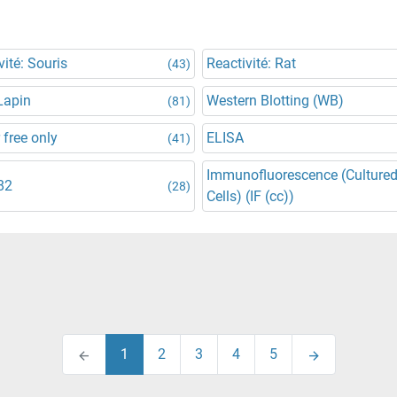
vité: Souris
Reactivité: Rat
(43)
Lapin
Western Blotting (WB)
(81)
 free only
ELISA
(41)
Immunofluorescence (Culture
82
(28)
Cells) (IF (cc))
1
2
3
4
5