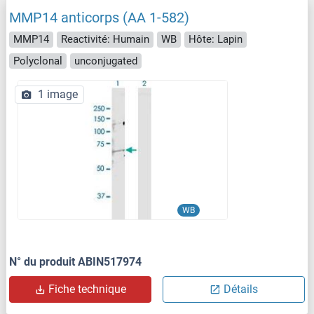
MMP14 anticorps (AA 1-582)
MMP14
Reactivité: Humain
WB
Hôte: Lapin
Polyclonal
unconjugated
1 image
WB
N° du produit ABIN517974
Fiche technique
Détails