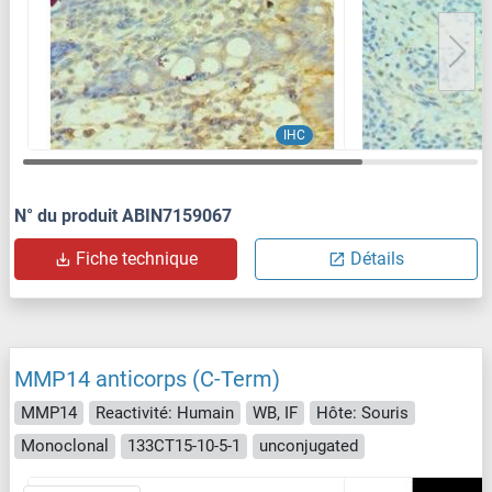
IHC
N° du produit ABIN7159067
Fiche technique
Détails
MMP14 anticorps (C-Term)
MMP14
Reactivité: Humain
WB, IF
Hôte: Souris
Monoclonal
133CT15-10-5-1
unconjugated