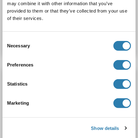
may combine it with other information that you’ve
provided to them or that they’ve collected from your use
1 reference
of their services.
N° du produit ABIN1881546
Consent
Fiche technique
Détails
Necessary
Selection
Preferences
MMP14 anticorps (AA 112-321)
Statistics
MMP14
Reactivité: Humain
WB, IHC, ICC, IP
Hôte: Lapin
Polyclonal
unconjugated
Marketing
2 images
Show details