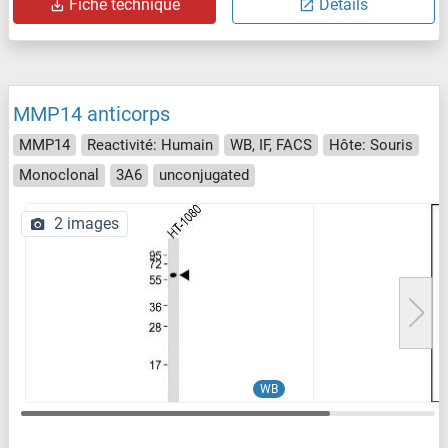
Fiche technique
Détails
MMP14 anticorps
MMP14
Reactivité: Humain
WB, IF, FACS
Hôte: Souris
Monoclonal
3A6
unconjugated
2 images
WB