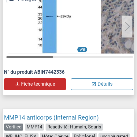
WB
N° du produit ABIN7442336
Fiche technique
Détails
MMP14 anticorps (Internal Region)
Verified
MMP14
Reactivité: Humain, Souris
WB, IHC, ELISA
Hôte: Chèvre
Polyclonal
unconjugated