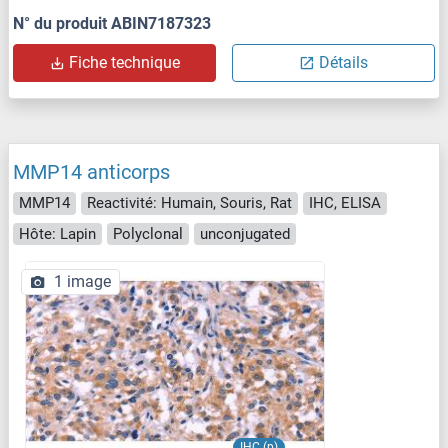
N° du produit ABIN7187323
Fiche technique
Détails
MMP14 anticorps
MMP14
Reactivité: Humain, Souris, Rat
IHC, ELISA
Hôte: Lapin
Polyclonal
unconjugated
1 image
IHC (p)