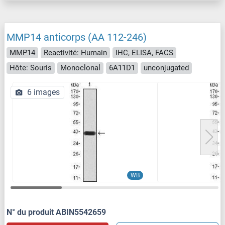
MMP14 anticorps (AA 112-246)
MMP14
Reactivité: Humain
IHC, ELISA, FACS
Hôte: Souris
Monoclonal
6A11D1
unconjugated
6 images
WB
N° du produit ABIN5542659