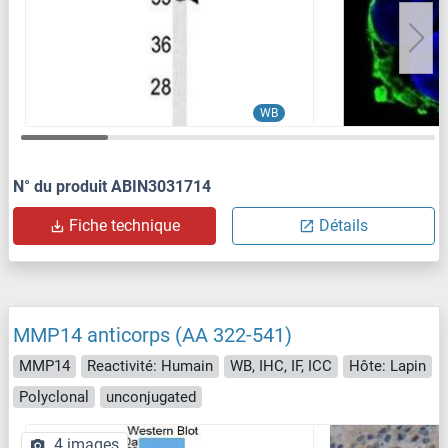
WB
N° du produit ABIN3031714
Fiche technique
Détails
MMP14 anticorps (AA 322-541)
MMP14
Reactivité: Humain
WB, IHC, IF, ICC
Hôte: Lapin
Polyclonal
unconjugated
4 images