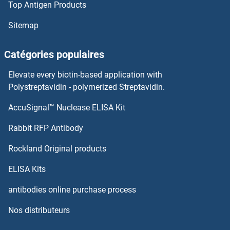
Top Antigen Products
MASA Anticorps
Sitemap
MAS1 Anticorps
Catégories populaires
Matrix Metallopeptidase 23 Anticorps
Elevate every biotin-based application with
Polystreptavidin - polymerized Streptavidin.
MAU2/KIAA0892 Anticorps
AccuSignal™ Nuclease ELISA Kit
MAVS Anticorps
Rabbit RFP Antibody
Rockland Original products
MAX Anticorps
ELISA Kits
MAZ Anticorps
antibodies online purchase process
MB Anticorps
Nos distributeurs
MBD1 Anticorps