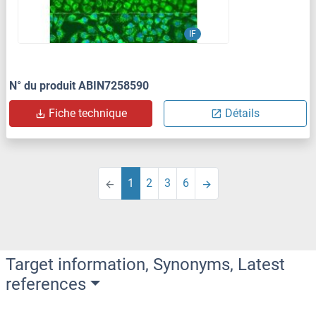
IF
N° du produit ABIN7258590
Fiche technique
Détails
1
2
3
6
Target information, Synonyms, Latest
references