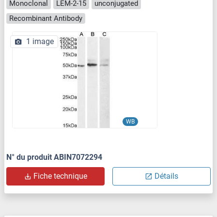
Monoclonal
LEM-2-15
unconjugated
Recombinant Antibody
1 image
WB
N° du produit ABIN7072294
Fiche technique
Détails