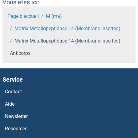
MAT2B Anticorps
Vous êtes ici:
MAT2A Anticorps
Page d'accueil
M (ma)
Matrix Metallopeptidase 14 (Membrane-inserted)
MAT1A Anticorps
Matrix Metallopeptidase 14 (Membrane-inserted)
MASTL Anticorps
Anticorps
MAST2 Anticorps
MAST1 Anticorps
Service
Contact
Mast Cell Tryptase Anticorps
Aide
Mast Cell Protease 1 Anticorps
Newsletter
MASP2 Anticorps
Resources
MASP1 Anticorps