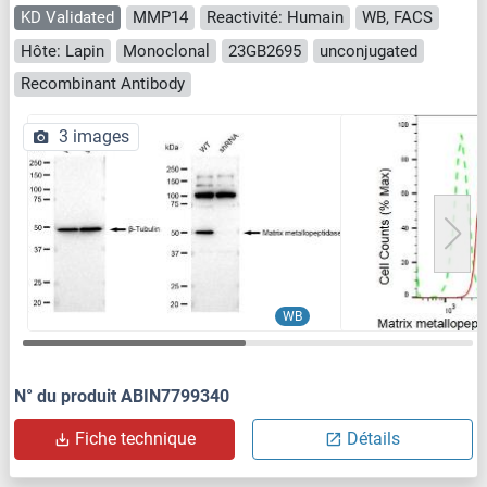
KD Validated
MMP14
Reactivité: Humain
WB, FACS
Hôte: Lapin
Monoclonal
23GB2695
unconjugated
Recombinant Antibody
3 images
WB
N° du produit ABIN7799340
Fiche technique
Détails