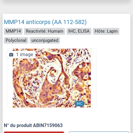
MMP14 anticorps (AA 112-582)
MMP14
Reactivité: Humain
IHC, ELISA
Hôte: Lapin
Polyclonal
unconjugated
1 image
IHC
N° du produit ABIN7159063