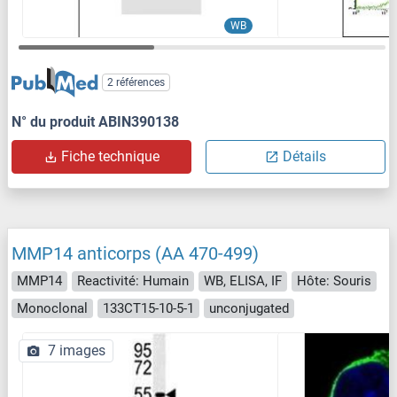
WB
2 références
N° du produit ABIN390138
Fiche technique
Détails
MMP14 anticorps (AA 470-499)
MMP14
Reactivité: Humain
WB, ELISA, IF
Hôte: Souris
Monoclonal
133CT15-10-5-1
unconjugated
7 images