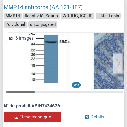
MMP14 anticorps (AA 121-487)
MMP14
Reactivité: Souris
WB, IHC, ICC, IP
Hôte: Lapin
Polyclonal
unconjugated
6 images
WB
N° du produit ABIN7434626
Fiche technique
Détails