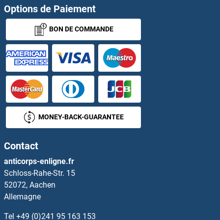
Options de Paiement
MBD2 Anticorps
BON DE COMMANDE
MBD3 Anticorps
MBD3L1 Anticorps
MBD3L2 Anticorps
MBD4 Anticorps
MONEY-BACK-GUARANTEE
MBD5 Anticorps
Contact
anticorps-enligne.fr
MBD6 Anticorps
Schloss-Rahe-Str. 15
52072, Aachen
MBIP Anticorps
Allemagne
MBL-C Anticorps
Tel
+49 (0)241 95 163 153