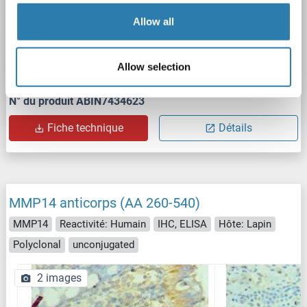
Allow all
WB
Allow selection
N° du produit ABIN7434623
Fiche technique
Détails
MMP14 anticorps (AA 260-540)
MMP14
Reactivité: Humain
IHC, ELISA
Hôte: Lapin
Polyclonal
unconjugated
2 images