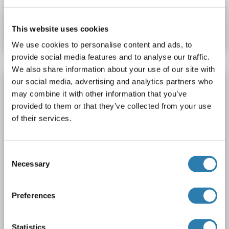
N° du produit ABIN652426
Fiche technique
Détails
This website uses cookies
We use cookies to personalise content and ads, to
provide social media features and to analyse our traffic.
We also share information about your use of our site with
our social media, advertising and analytics partners who
Recombinant PIK3CB anticorps
may combine it with other information that you’ve
PIK3CB
Reactivité: Humain
WB, ELISA, IP
Hôte: Lapin
provided to them or that they’ve collected from your use
Monoclonal
5A9
unconjugated
Recombinant Antibody
of their services.
2 images
Consent
Necessary
Selection
Preferences
WB
Statistics