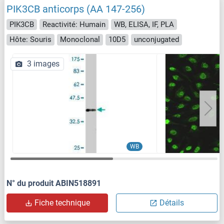
PIK3CB anticorps (AA 147-256)
PIK3CB
Reactivité: Humain
WB, ELISA, IF, PLA
Hôte: Souris
Monoclonal
10D5
unconjugated
3 images
WB
N° du produit ABIN518891
Fiche technique
Détails