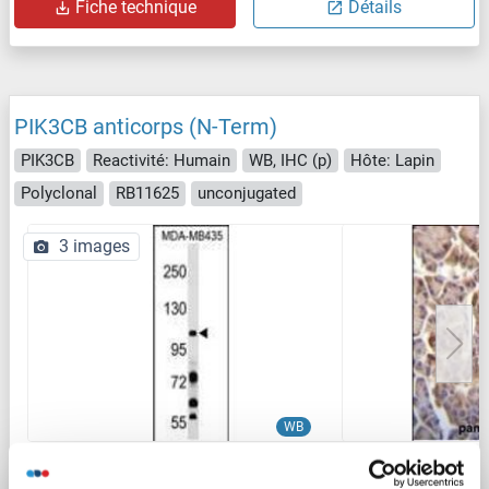
Fiche technique
Détails
PIK3CB anticorps (N-Term)
PIK3CB
Reactivité: Humain
WB, IHC (p)
Hôte: Lapin
Polyclonal
RB11625
unconjugated
3 images
WB