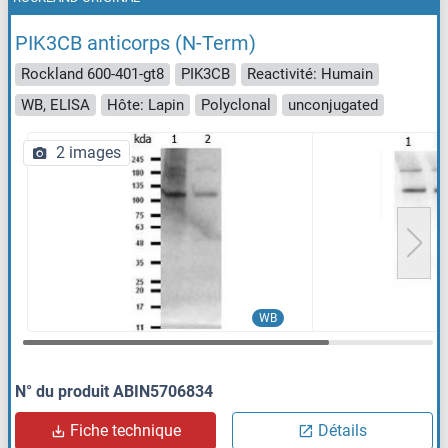
PIK3CB anticorps (N-Term)
Rockland 600-401-gt8
PIK3CB
Reactivité: Humain
WB, ELISA
Hôte: Lapin
Polyclonal
unconjugated
2 images
WB
N° du produit ABIN5706834
Fiche technique
Détails