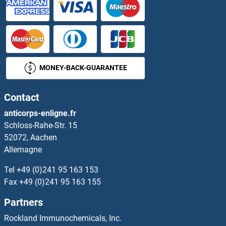
PIK3R5 Anticorps
PIK3R6 Anticorps
PIKFYVE Anticorps
MONEY-BACK-GUARANTEE
PILRA Anticorps
Contact
PILRB Anticorps
anticorps-enligne.fr
Schloss-Rahe-Str. 15
PIM1 Anticorps
52072, Aachen
Allemagne
PIM2 Anticorps
Tel
+49 (0)241 95 163 153
PIM3 Anticorps
Fax
+49 (0)241 95 163 155
Partners
PIN1 Anticorps
Rockland Immunochemicals, Inc.
PIN4 Anticorps