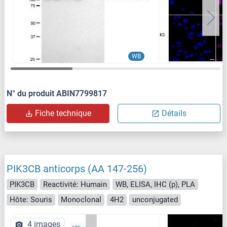
WB
N° du produit ABIN7799817
Fiche technique
Détails
PIK3CB anticorps (AA 147-256)
PIK3CB
Reactivité: Humain
WB, ELISA, IHC (p), PLA
Hôte: Souris
Monoclonal
4H2
unconjugated
4 images