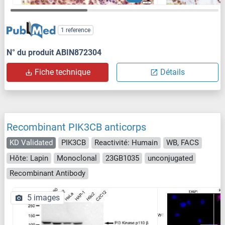
1 reference
N° du produit ABIN872304
Fiche technique
Détails
Recombinant PIK3CB anticorps
KD Validated
PIK3CB
Reactivité: Humain
WB, FACS
Hôte: Lapin
Monoclonal
23GB1035
unconjugated
Recombinant Antibody
5 images