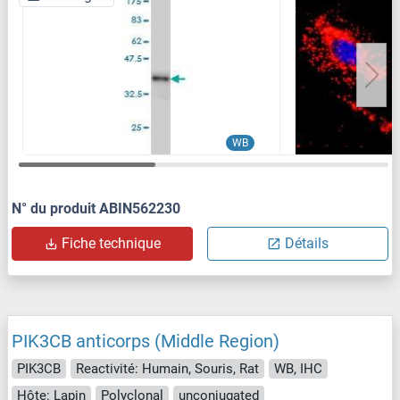
WB
N° du produit ABIN562230
Fiche technique
Détails
PIK3CB anticorps (Middle Region)
PIK3CB
Reactivité: Humain, Souris, Rat
WB, IHC
Hôte: Lapin
Polyclonal
unconjugated