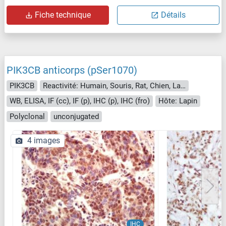
Fiche technique
Détails
PIK3CB anticorps (pSer1070)
PIK3CB
Reactivité: Humain, Souris, Rat, Chien, Lapin
WB, ELISA, IF (cc), IF (p), IHC (p), IHC (fro)
Hôte: Lapin
Polyclonal
unconjugated
4 images
IHC