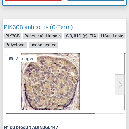
PIK3CB anticorps (C-Term)
PIK3CB
Reactivité: Humain
WB, IHC (p), EIA
Hôte: Lapin
Polyclonal
unconjugated
2 images
N° du produit ABIN360447