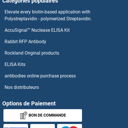
Catégories populaires
PIGR Anticorps
Elevate every biotin-based application with
PIGQ Anticorps
Polystreptavidin - polymerized Streptavidin.
AccuSignal™ Nuclease ELISA Kit
PIGP Anticorps
Rabbit RFP Antibody
PIK3CD Anticorps
Rockland Original products
PIK3IP1 Anticorps
ELISA Kits
PIK3R1 Anticorps
antibodies online purchase process
Nos distributeurs
PIK3R2 Anticorps
PIK3R3 Anticorps
Options de Paiement
BON DE COMMANDE
PIK3R4 Anticorps