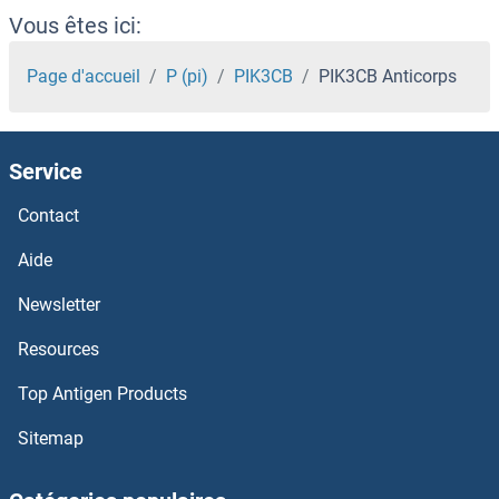
PIH1D1 Anticorps
Vous êtes ici:
PIGZ Anticorps
Page d'accueil
P (pi)
PIK3CB
PIK3CB Anticorps
PIGY Anticorps
Service
PIGX Anticorps
Contact
PIGW Anticorps
Aide
PIGV Anticorps
Newsletter
Resources
PIGU Anticorps
Top Antigen Products
PIGT Anticorps
Sitemap
PIGS Anticorps