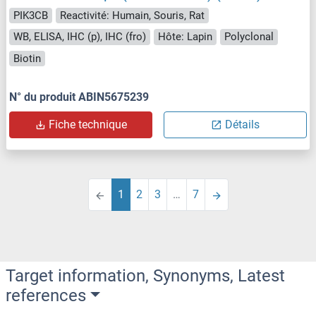
PIK3CB
Reactivité: Humain, Souris, Rat
WB, ELISA, IHC (p), IHC (fro)
Hôte: Lapin
Polyclonal
Biotin
N° du produit ABIN5675239
Fiche technique
Détails
1
2
3
…
7
Target information, Synonyms, Latest
references