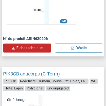
WB
N° du produit ABIN630206
Fiche technique
Détails
PIK3CB anticorps (C-Term)
PIK3CB
Reactivité: Humain, Souris, Rat, Chien, Lapin, Boeuf (Vache), Cobaye, Cheval, Poisson zèbre (Danio rerio), Porc, Roussette (Chauve-souris), Poulet, Singe
WB
Hôte: Lapin
Polyclonal
unconjugated
1 image