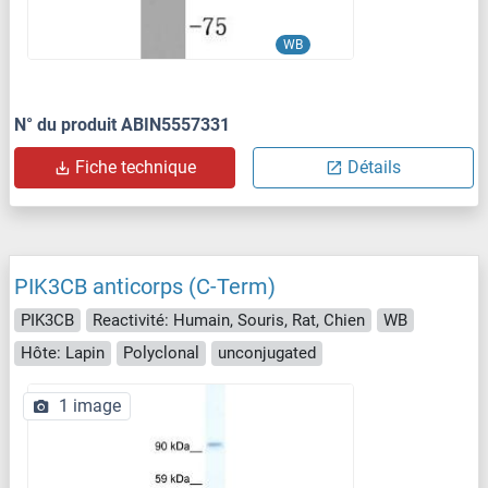
WB
N° du produit ABIN5557331
Fiche technique
Détails
PIK3CB anticorps (C-Term)
PIK3CB
Reactivité: Humain, Souris, Rat, Chien
WB
Hôte: Lapin
Polyclonal
unconjugated
1 image