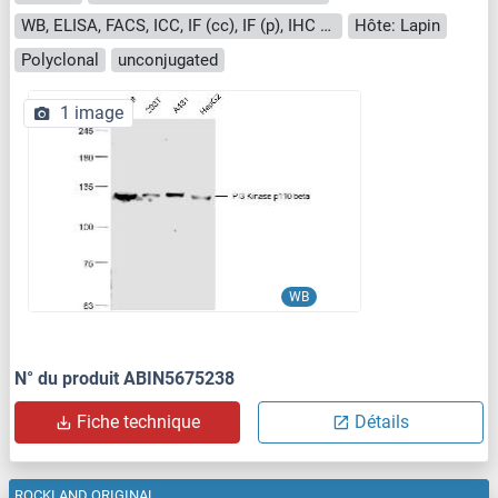
WB, ELISA, FACS, ICC, IF (cc), IF (p), IHC (p), IHC (fro)
Hôte: Lapin
Polyclonal
unconjugated
1 image
WB
N° du produit ABIN5675238
Fiche technique
Détails
ROCKLAND ORIGINAL