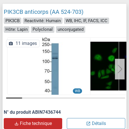
PIK3CB anticorps (AA 524-703)
PIK3CB
Reactivité: Humain
WB, IHC, IF, FACS, ICC
Hôte: Lapin
Polyclonal
unconjugated
11 images
WB
N° du produit ABIN7436744
Fiche technique
Détails