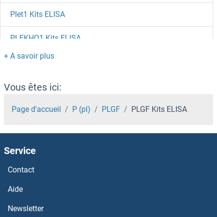
Plet1 Kits ELISA
PLEKHO1 Kits ELISA
Pleiotrophin Kits ELISA
Pleckstrin Kits ELISA
Vous êtes ici:
PLEC Kits ELISA
Page d'accueil
P (pl)
PLGF
PLGF Kits ELISA
PLD3 Kits ELISA
Service
PLD1 Kits ELISA
Contact
PLCz1 Kits ELISA
Aide
PLCD4 Kits ELISA
Newsletter