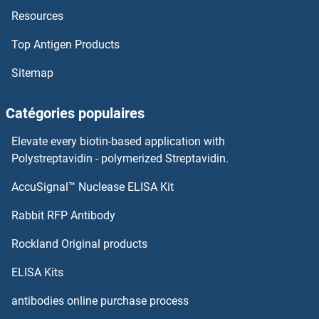
Resources
PLCB3 Kits ELISA
Top Antigen Products
PLC Kits ELISA
Sitemap
PLBD2 Kits ELISA
Catégories populaires
PLAUR Kits ELISA
Elevate every biotin-based application with
PLAU Kits ELISA
Polystreptavidin - polymerized Streptavidin.
AccuSignal™ Nuclease ELISA Kit
Platelet-Derived Growth Factor CC Kits ELISA
Rabbit RFP Antibody
PLIN1 Kits ELISA
Rockland Original products
PLIN3 Kits ELISA
ELISA Kits
PLIN4 Kits ELISA
antibodies online purchase process