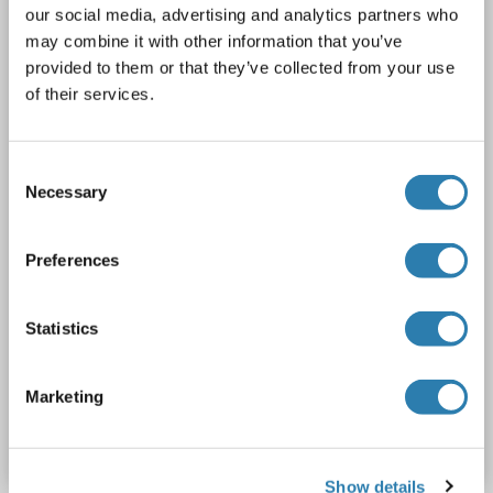
PGF
Reactivité: Humain
Colorimetric
Sandwich ELISA
our social media, advertising and analytics partners who
1.67-40 ng/mL
Plasma, Serum, Tissue Homogenate
may combine it with other information that you’ve
provided to them or that they’ve collected from your use
1 image
of their services.
Consent
Necessary
Selection
Preferences
ELISA
Statistics
1 reference
N° du produit ABIN365805
Marketing
Fiche technique
Détails
Show details