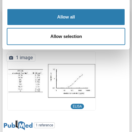
PLGF Kit ELISA
Allow all
PGF
Reactivité: Humain
Colorimetric
Sandwich ELISA
31.2-2000 pg/mL
Allow selection
Cell Culture Supernatant, Plasma, Serum, Urine
1 image
ELISA
1 reference