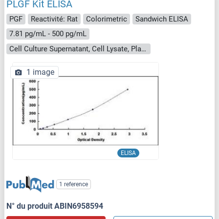
PLGF Kit ELISA
PGF
Reactivité: Rat
Colorimetric
Sandwich ELISA
7.81 pg/mL - 500 pg/mL
Cell Culture Supernatant, Cell Lysate, Plasma, Serum, Tissue Homogenate
1 image
ELISA
1 reference
N° du produit ABIN6958594