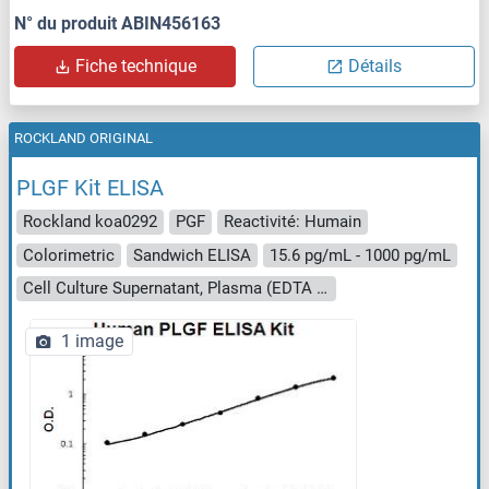
N° du produit ABIN456163
Fiche technique
Détails
ROCKLAND ORIGINAL
PLGF Kit ELISA
Rockland koa0292
PGF
Reactivité: Humain
Colorimetric
Sandwich ELISA
15.6 pg/mL - 1000 pg/mL
Cell Culture Supernatant, Plasma (EDTA - heparin - citrate), Serum, Urine
1 image