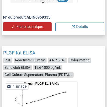
N° du produit ABIN6969335
Fiche technique
Détails
PLGF Kit ELISA
PGF
Reactivité: Humain
AA 21-149
Colorimetric
Sandwich ELISA
15.6-1000 pg/mL
Cell Culture Supernatant, Plasma (EDTA), Plasma (citrate), Plasma (heparin), Serum, Urine
1 image