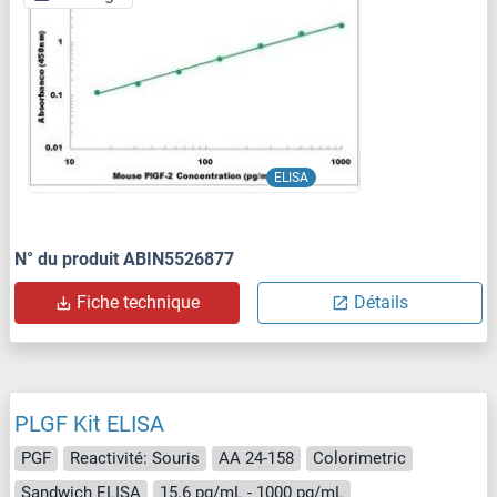
ELISA
N° du produit ABIN5526877
Fiche technique
Détails
PLGF Kit ELISA
PGF
Reactivité: Souris
AA 24-158
Colorimetric
Sandwich ELISA
15.6 pg/mL - 1000 pg/mL