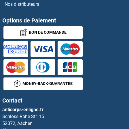
Nos distributeurs
PLIN5 Kits ELISA
PLK1 Kits ELISA
Options de Paiement
BON DE COMMANDE
PLK2 Kits ELISA
PLK3 Kits ELISA
PLOD1 Kits ELISA
PLOD2 Kits ELISA
MONEY-BACK-GUARANTEE
PLOD3 Kits ELISA
Contact
PLP2 Kits ELISA
anticorps-enligne.fr
Schloss-Rahe-Str. 15
PLS1 Kits ELISA
52072, Aachen