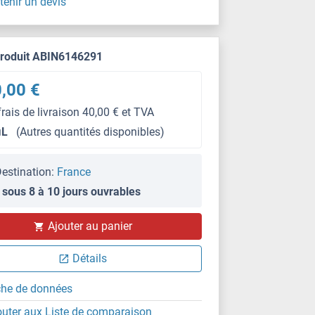
tenir un devis
produit ABIN6146291
,00 €
frais de livraison 40,00 € et TVA
μL
(Autres quantités disponibles)
estination:
France
 sous 8 à 10 jours ouvrables
IF
Ajouter au panier
Détails
che de données
outer aux Liste de comparaison