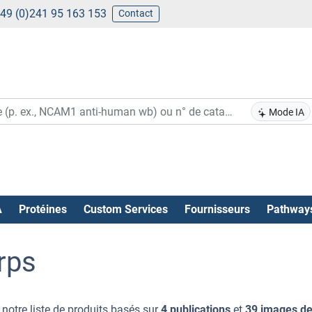
49 (0)241 95 163 153
Contact
Mode IA
A
Protéines
Custom Services
Fournisseurs
Pathway
rps
notre liste de produits basés sur
4 publications
et
39 images d