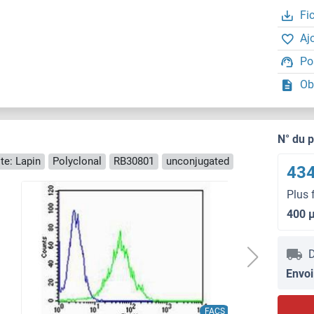
Fi
Aj
Po
Ob
N° du 
te: Lapin
Polyclonal
RB30801
unconjugated
434
Plus 
400 
D
Envoi
FACS