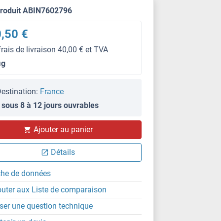
produit ABIN7602796
,50 €
frais de livraison 40,00 € et TVA
μg
estination:
France
 sous 8 à 12 jours ouvrables
Ajouter au panier
FACS
Détails
che de données
outer aux Liste de comparaison
ser une question technique