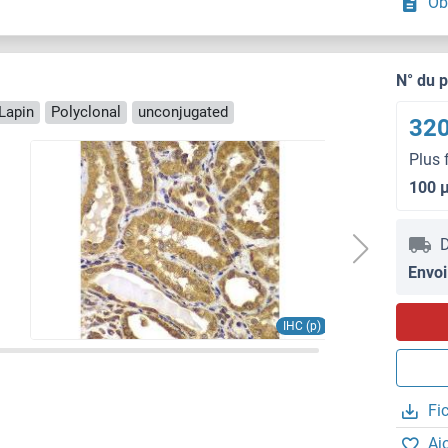
Ob
N° du 
Lapin
Polyclonal
unconjugated
320
Plus 
100 
D
Envoi
IHC (p)
Fi
Aj