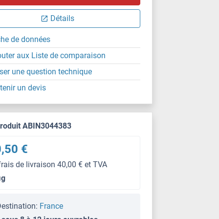
Détails
che de données
outer aux Liste de comparaison
ser une question technique
tenir un devis
produit ABIN3044383
,50 €
frais de livraison 40,00 € et TVA
μg
estination:
France