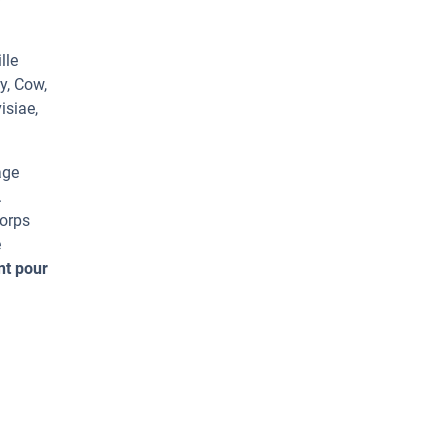
lle
y, Cow,
isiae,
age
.
corps
e
nt pour