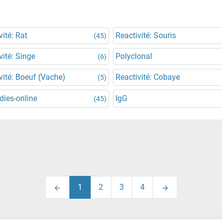
vité: Rat
Reactivité: Souris
(45)
vité: Singe
Polyclonal
(6)
vité: Boeuf (Vache)
Reactivité: Cobaye
(5)
dies-online
IgG
(45)
1
2
3
4