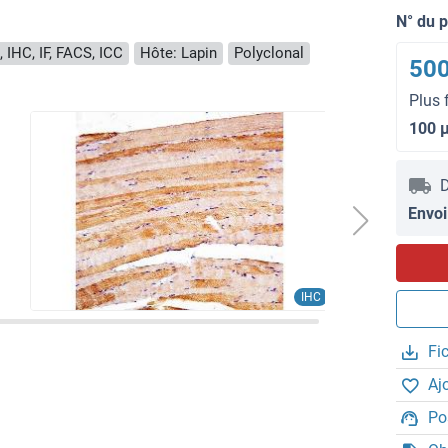
N° du 
 IHC, IF, FACS, ICC
Hôte: Lapin
Polyclonal
500
Plus 
100 
D
Envoi
IHC
Fi
Aj
Po