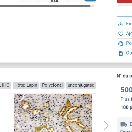
Fi
Aj
Po
Ob
N° du 
, IHC
Hôte: Lapin
Polyclonal
unconjugated
500
Plus 
100 
D