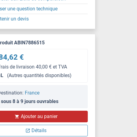
ser une question technique
tenir un devis
produit ABIN7886515
84,62 €
frais de livraison 40,00 € et TVA
μL
(Autres quantités disponibles)
estination:
France
 sous 8 à 9 jours ouvrables
IHC
Ajouter au panier
Détails