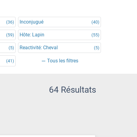
Inconjugué
(36)
(40)
Hôte: Lapin
(59)
(55)
Reactivité: Cheval
(5)
(5)
Tous les filtres
(41)
64 Résultats