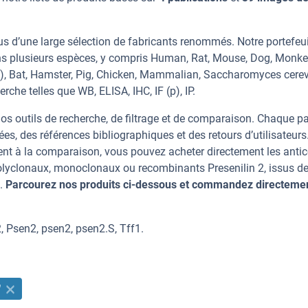
us d’une large sélection de fabricants renommés. Notre portefeui
ans plusieurs espèces, y compris Human, Rat, Mouse, Dog, Monke
io), Bat, Hamster, Pig, Chicken, Mammalian, Saccharomyces cerev
rche telles que WB, ELISA, IHC, IF (p), IP.
os outils de recherche, de filtrage et de comparaison. Chaque p
ées, des références bibliographiques et des retours d’utilisateurs
nt à la comparaison, vous pouvez acheter directement les anti
polyclonaux, monoclonaux ou recombinants Presenilin 2, issus d
n.
Parcourez nos produits ci-dessous et commandez directeme
, Psen2, psen2, psen2.S, Tff1.
"