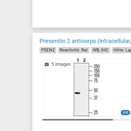
Presenilin 2 anticorps (Intracellula
PSEN2
Reactivité: Rat
WB, IHC
Hôte: La
5 images
WB