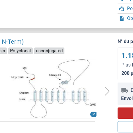
Po
Ob
r, N-Term)
N° du 
pin
Polyclonal
unconjugated
1.1
Plus 
200 
D
Envoi
M