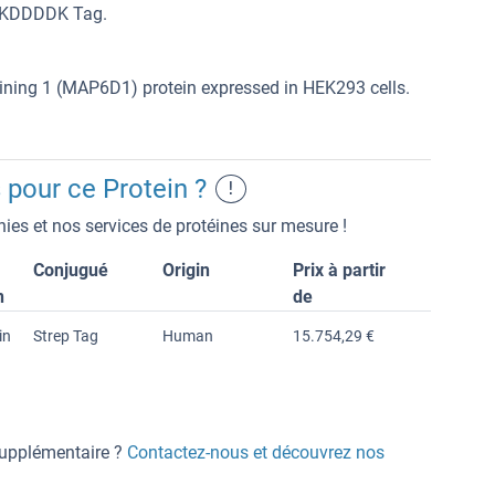
DYKDDDDK Tag.
ng 1 (MAP6D1) protein expressed in HEK293 cells.
 pour ce Protein ?
!
ies et nos services de protéines sur mesure !
Conjugué
Origin
Prix à partir
n
de
in
Strep Tag
Human
15.754,29 €
 supplémentaire ?
Contactez-nous et découvrez nos