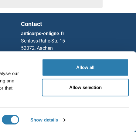
Contact
anticorps-enligne.fr
Schloss-Rahe-Str. 15
52072, Aachen
Allemagne
Tel
+49 (0)241 95 163 153
Allow all
alyse our
Fax
+49 (0)241 95 163 155
ing and
Partners
Allow selection
r that
Sauvegarder / Partager
Rockland Immunochemicals, Inc.
Chat with us!
Show details
ditions générales