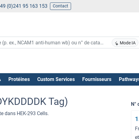
49 (0)241 95 163 153
Contact
Mode IA
A
Protéines
Custom Services
Fournisseurs
Pathway
DYKDDDDK Tag)
N° 
e dans HEK-293 Cells.
1
F
e