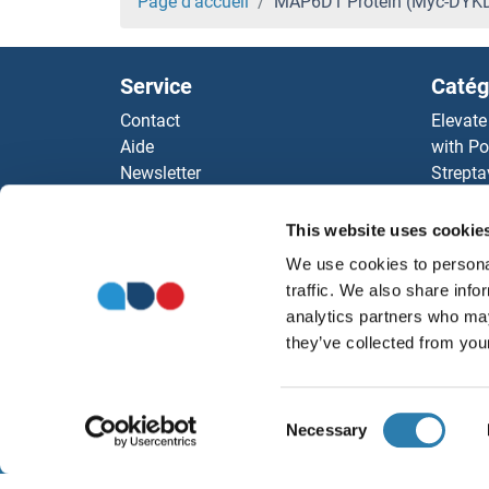
Page d'accueil
MAP6D1 Protein (Myc-DYK
Service
Catég
Contact
Elevate
Aide
with Po
Newsletter
Strepta
Resources
AccuSi
Top Antigen Products
Rabbit
This website uses cookie
Sitemap
Rocklan
We use cookies to personal
ELISA K
traffic. We also share info
antibod
analytics partners who may
Nos dis
they’ve collected from your
Consent
Necessary
Selection
À propos
Ment