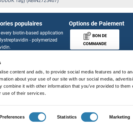
DDDDK Tag) (ABIN2725407)
ories populaires
Options de Paiement
 every biotin-based application
BON DE
lystreptavidin - polymerized
COMMANDE
vidin.
gnal™ Nuclease ELISA Kit
 RFP Antibody
s
MONEY-BACK-
d Original products
ise content and ads, to provide social media features and to an
its
GUARANTEE
rmation about your use of our site with our social media, advertis
ies online purchase process
 combine it with other information that you’ve provided to them o
tributeurs
 use of their services.
Français
France
Preferences
Statistics
Marketing
ions légales
Protection des données
Cookie Settings
Con