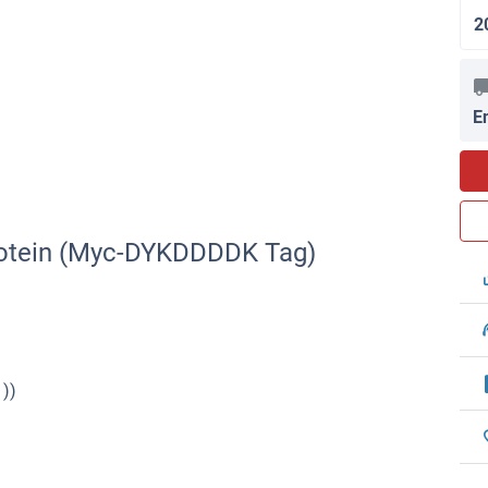
2
E
rotein (Myc-DYKDDDDK Tag)
))