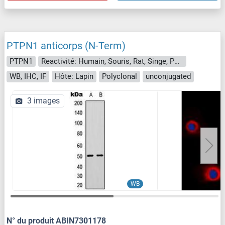
PTPN1 anticorps (N-Term)
PTPN1
Reactivité: Humain, Souris, Rat, Singe, Poisson zèbre (Danio rerio), Chien, Poulet, Porc
WB, IHC, IF
Hôte: Lapin
Polyclonal
unconjugated
3 images
WB
N° du produit ABIN7301178