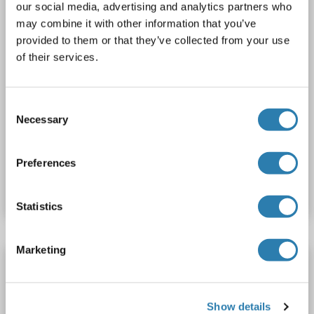
our social media, advertising and analytics partners who
may combine it with other information that you’ve
provided to them or that they’ve collected from your use
of their services.
Consent
WB
Necessary
Selection
N° du produit ABIN519500
Preferences
Fiche technique
Détails
Statistics
Marketing
PTPN1 anticorps (AA 1-435)
PTPN1
Reactivité: Humain
WB
Hôte: Souris
Polyclonal
unconjugated
Show details