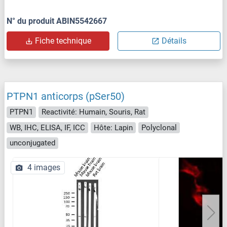
N° du produit ABIN5542667
Fiche technique
Détails
PTPN1 anticorps (pSer50)
PTPN1
Reactivité: Humain, Souris, Rat
WB, IHC, ELISA, IF, ICC
Hôte: Lapin
Polyclonal
unconjugated
4 images