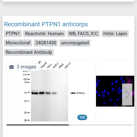
Recombinant PTPN1 anticorps
PTPN1
Reactivité: Humain
WB, FACS, ICC
Hôte: Lapin
Monoclonal
24GB1430
unconjugated
Recombinant Antibody
3 images
WB