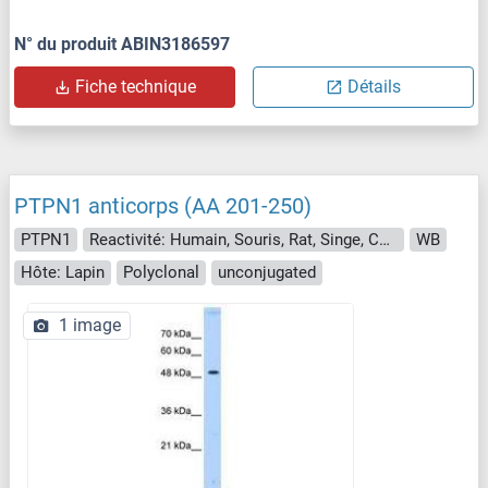
N° du produit ABIN3186597
Fiche technique
Détails
PTPN1 anticorps (AA 201-250)
PTPN1
Reactivité: Humain, Souris, Rat, Singe, Chien, Porc, Cheval, Boeuf (Vache), Cobaye, Roussette (Chauve-souris)
WB
Hôte: Lapin
Polyclonal
unconjugated
1 image