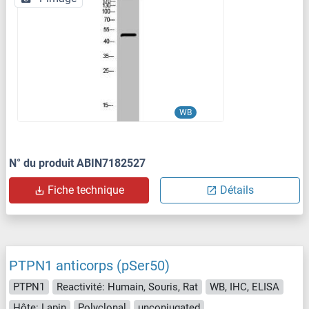
WB
N° du produit ABIN7182527
Fiche technique
Détails
PTPN1 anticorps (pSer50)
PTPN1
Reactivité: Humain, Souris, Rat
WB, IHC, ELISA
Hôte: Lapin
Polyclonal
unconjugated