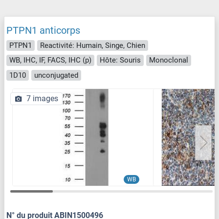
PTPN1 anticorps
PTPN1
Reactivité: Humain, Singe, Chien
WB, IHC, IF, FACS, IHC (p)
Hôte: Souris
Monoclonal
1D10
unconjugated
7 images
WB
N° du produit ABIN1500496