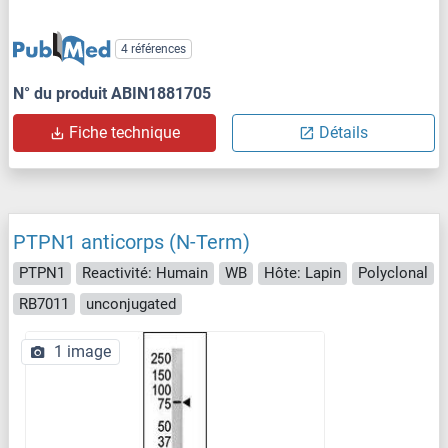
4 références
N° du produit ABIN1881705
Fiche technique
Détails
PTPN1 anticorps (N-Term)
PTPN1
Reactivité: Humain
WB
Hôte: Lapin
Polyclonal
RB7011
unconjugated
1 image