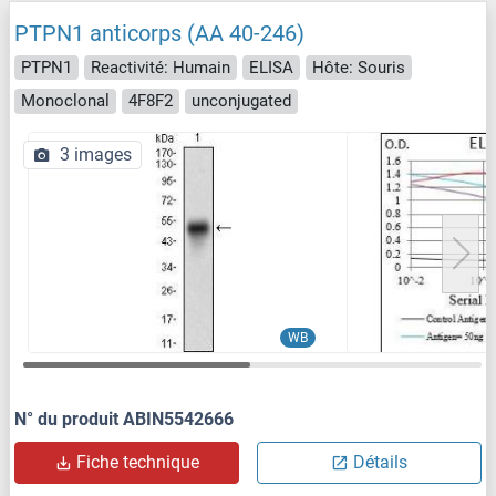
PTPN1 anticorps (AA 40-246)
PTPN1
Reactivité: Humain
ELISA
Hôte: Souris
Monoclonal
4F8F2
unconjugated
3 images
WB
N° du produit ABIN5542666
Fiche technique
Détails