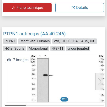
Fiche technique
Détails
PTPN1 anticorps (AA 40-246)
PTPN1
Reactivité: Humain
WB, IHC, ELISA, FACS, ICC
Hôte: Souris
Monoclonal
4F8F11
unconjugated
7 images
WB