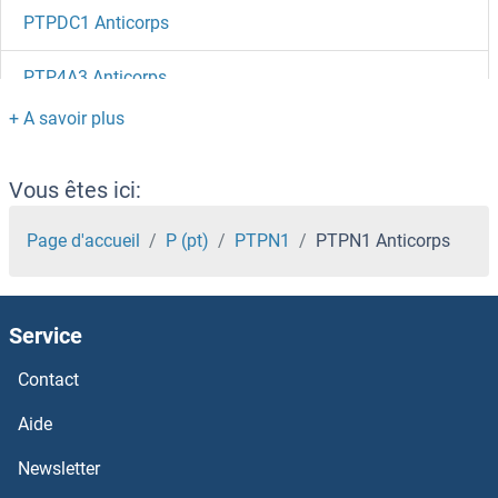
PTPDC1 Anticorps
PTP4A3 Anticorps
PTP4A2 Anticorps
PTP4A1 Anticorps
Vous êtes ici:
PTOV1 Anticorps
Page d'accueil
P (pt)
PTPN1
PTPN1 Anticorps
PTMA Anticorps
Service
PTK7 Anticorps
Contact
PTK6 Anticorps
Aide
PTK2B Anticorps
Newsletter