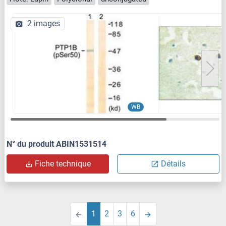
2 images
WB
N° du produit ABIN1531514
Fiche technique
Détails
1
2
3
6