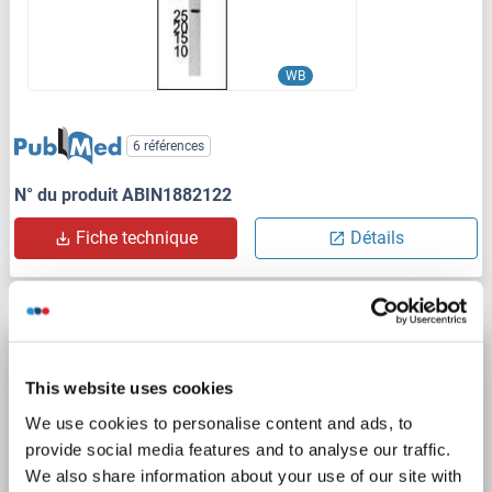
WB
6 références
N° du produit ABIN1882122
Fiche technique
Détails
PTPN1 anticorps (AA 1-435)
This website uses cookies
PTPN1
Reactivité: Humain
WB, IP
Hôte: Lapin
We use cookies to personalise content and ads, to
Polyclonal
unconjugated
provide social media features and to analyse our traffic.
We also share information about your use of our site with
2 images