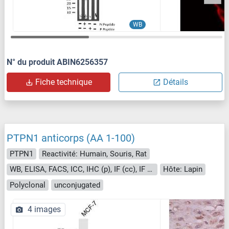
WB
N° du produit ABIN6256357
Fiche technique
Détails
PTPN1 anticorps (AA 1-100)
PTPN1
Reactivité: Humain, Souris, Rat
WB, ELISA, FACS, ICC, IHC (p), IF (cc), IF (p), IHC (fro)
Hôte: Lapin
Polyclonal
unconjugated
4 images