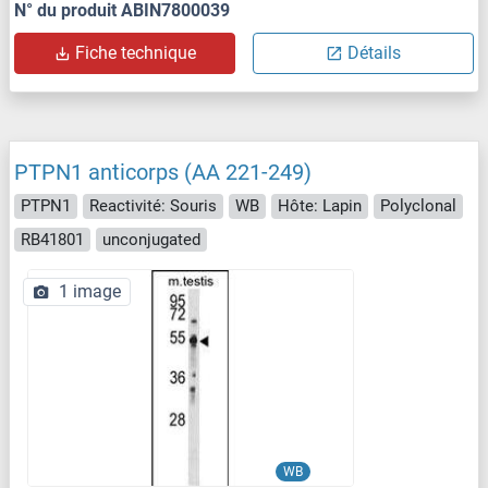
N° du produit ABIN7800039
Fiche technique
Détails
PTPN1 anticorps (AA 221-249)
PTPN1
Reactivité: Souris
WB
Hôte: Lapin
Polyclonal
RB41801
unconjugated
1 image
WB