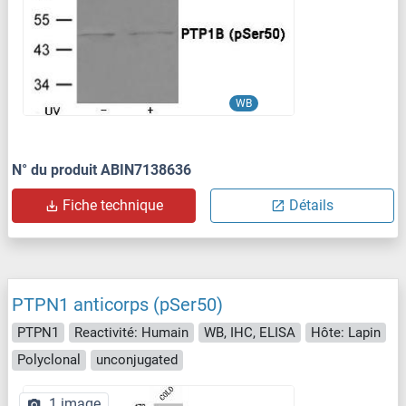
WB
N° du produit ABIN7138636
Fiche technique
Détails
PTPN1 anticorps (pSer50)
PTPN1
Reactivité: Humain
WB, IHC, ELISA
Hôte: Lapin
Polyclonal
unconjugated
1 image