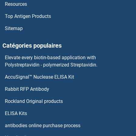
Resources
PTHLH Anticorps
Top Antigen Products
PTH1R Anticorps
Sitemap
PTH Anticorps
Catégories populaires
PTGS1 Anticorps
Elevate every biotin-based application with
PTGR2 Anticorps
Polystreptavidin - polymerized Streptavidin.
AccuSignal™ Nuclease ELISA Kit
PTGR1 Anticorps
Rabbit RFP Antibody
PTPN11 Anticorps
Rockland Original products
PTPN12 Anticorps
ELISA Kits
PTPN13 Anticorps
antibodies online purchase process