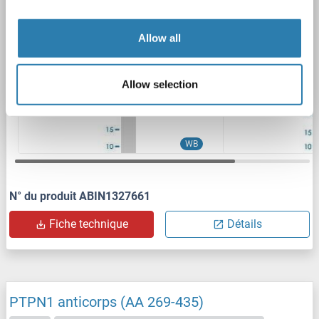
2 images
Allow all
Allow selection
WB
N° du produit ABIN1327661
Fiche technique
Détails
PTPN1 anticorps (AA 269-435)