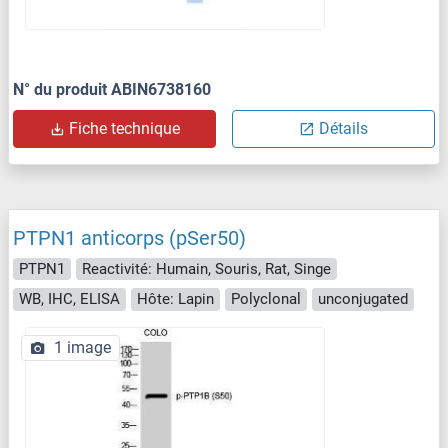
N° du produit ABIN6738160
Fiche technique
Détails
PTPN1 anticorps (pSer50)
PTPN1
Reactivité: Humain, Souris, Rat, Singe
WB, IHC, ELISA
Hôte: Lapin
Polyclonal
unconjugated
1 image