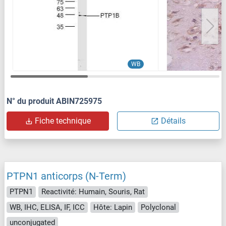
WB
N° du produit ABIN725975
Fiche technique
Détails
PTPN1 anticorps (N-Term)
PTPN1
Reactivité: Humain, Souris, Rat
WB, IHC, ELISA, IF, ICC
Hôte: Lapin
Polyclonal
unconjugated