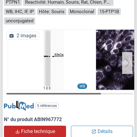
PTPN1
Reactivité: Humain, Souris, Rat, Chien, Poulet, Grenouille
WB, IHC, IF, IP
Hôte: Souris
Monoclonal
15-PTP1B
unconjugated
2 images
WB
5 références
N° du produit ABIN967772
Fiche technique
Détails