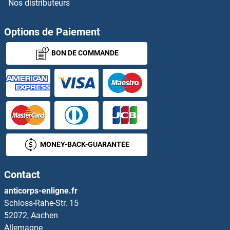
Nos distributeurs
PTPN14 Anticorps
PTPN18 Anticorps
Options de Paiement
BON DE COMMANDE
PTPN2 Anticorps
PTPN20 Anticorps
PTPN20A Anticorps
PTPN21 Anticorps
MONEY-BACK-GUARANTEE
PTPN22 Anticorps
Contact
PTPN23 Anticorps
anticorps-enligne.fr
Schloss-Rahe-Str. 15
PTPN3 Anticorps
52072, Aachen
Allemagne