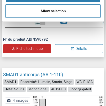
Allow selection
WB
N° du produit ABIN598792
Fiche technique
Détails
SMAD1 anticorps (AA 1-110)
SMAD1
Reactivité: Humain, Souris, Singe
WB, ELISA
Hôte: Souris
Monoclonal
4E12H10
unconjugated
4 images