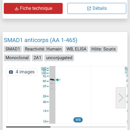
Fiche technique
Détails
SMAD1 anticorps (AA 1-465)
SMAD1
Reactivité: Humain
WB, ELISA
Hôte: Souris
Monoclonal
2A1
unconjugated
4 images
WB