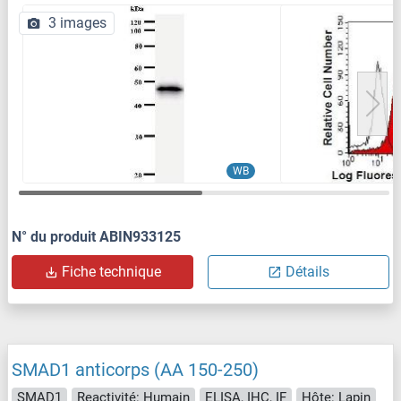
3 images
WB
N° du produit ABIN933125
Fiche technique
Détails
SMAD1 anticorps (AA 150-250)
SMAD1
Reactivité: Humain
ELISA, IHC, IF
Hôte: Lapin