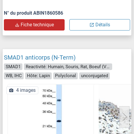
N° du produit ABIN1860586
Fiche technique
Détails
SMAD1 anticorps (N-Term)
SMAD1
Reactivité: Humain, Souris, Rat, Boeuf (Vache), Chien, Poisson zèbre (Danio rerio), Cheval, Cobaye, Lapin
WB, IHC
Hôte: Lapin
Polyclonal
unconjugated
4 images