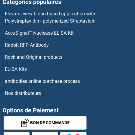
Catégories populaires
SLIT2 Anticorps
Elevate every biotin-based application with
SLIT-ROBO rho GTPase Activating Protein 2C Anticorps
Polystreptavidin - polymerized Streptavidin.
AccuSignal™ Nuclease ELISA Kit
SLIT-ROBO rho GTPase Activating Protein 2B Anticorps
Rabbit RFP Antibody
SMAD2 Anticorps
Rockland Original products
SMAD4 Anticorps
ELISA Kits
SMAD5 Anticorps
antibodies online purchase process
Nos distributeurs
SMAD6 Anticorps
SMAD7 Anticorps
Options de Paiement
BON DE COMMANDE
SMAD9 Anticorps