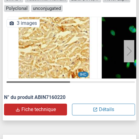
Polyclonal
unconjugated
3 images
IHC
N° du produit ABIN7160220
Fiche technique
Détails