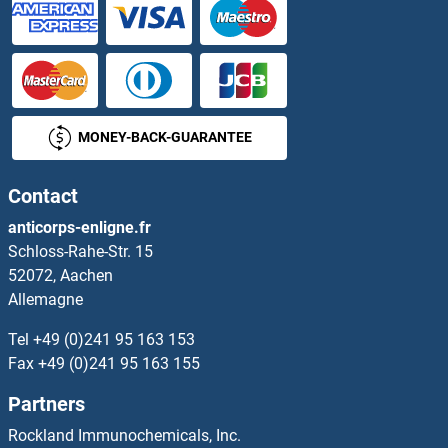
SMAGP Anticorps
Small Cajal Body-Specific RNA 22 Anticorps
Small Nuclear Ribonucleoprotein Polypeptide A Anticorps
MONEY-BACK-GUARANTEE
Small Nuclear Ribonucleoprotein Polypeptide E Anticorps
Contact
Small Nuclear RNA Activating Complex, Polypeptide 1, 43kDa Anticorps
anticorps-enligne.fr
Schloss-Rahe-Str. 15
Small Ubiquitin Related Modifier 3 Anticorps
52072, Aachen
Allemagne
Small Ubiquitin Related Modifier Protein 1 Anticorps
Tel
+49 (0)241 95 163 153
SMAP1 Anticorps
Fax
+49 (0)241 95 163 155
Partners
SMAP2 Anticorps
Rockland Immunochemicals, Inc.