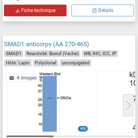
Fiche technique
Détails
SMAD1 anticorps (AA 270-465)
SMAD1
Reactivité: Boeuf (Vache)
WB, IHC, ICC, IP
Hôte: Lapin
Polyclonal
unconjugated
4 images
WB