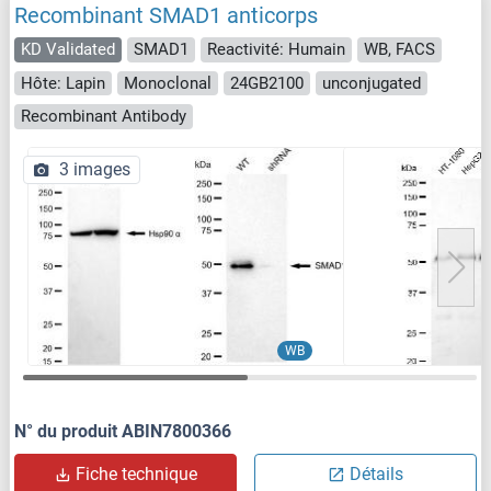
Recombinant SMAD1 anticorps
KD Validated
SMAD1
Reactivité: Humain
WB, FACS
Hôte: Lapin
Monoclonal
24GB2100
unconjugated
Recombinant Antibody
3 images
WB
N° du produit ABIN7800366
Fiche technique
Détails