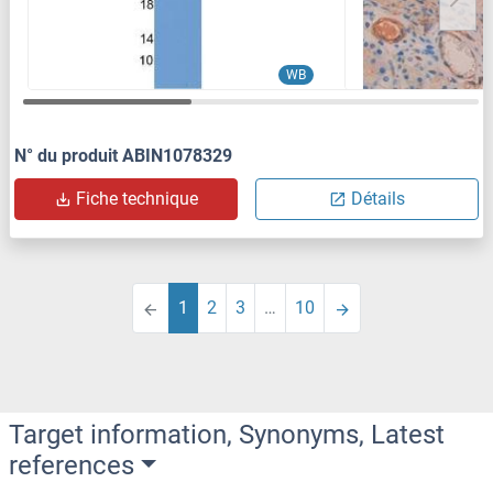
WB
N° du produit ABIN1078329
Fiche technique
Détails
1
2
3
…
10
Target information, Synonyms, Latest
references