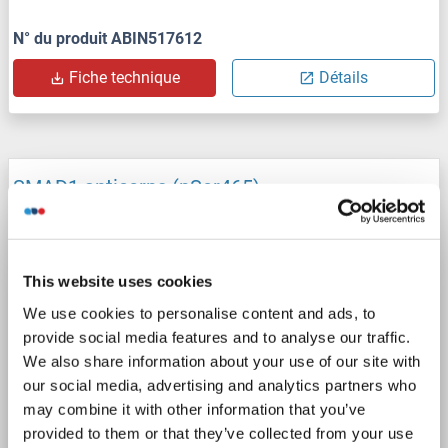
N° du produit ABIN517612
Fiche technique
Détails
SMAD1 anticorps (pSer465)
SMAD1
Reactivité: Humain, Souris, Rat
WB, ELISA, IHC, IF, ICC
Hôte: Lapin
Polyclonal
unconjugated
This website uses cookies
We use cookies to personalise content and ads, to
4 images
provide social media features and to analyse our traffic.
We also share information about your use of our site with
our social media, advertising and analytics partners who
may combine it with other information that you’ve
provided to them or that they’ve collected from your use