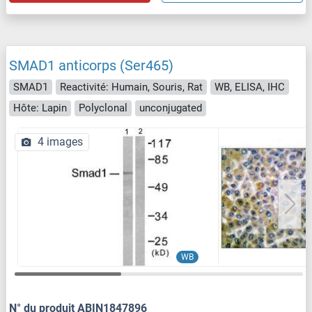
SMAD1 anticorps (Ser465)
SMAD1
Reactivité: Humain, Souris, Rat
WB, ELISA, IHC
Hôte: Lapin
Polyclonal
unconjugated
4 images
WB
N° du produit ABIN1847896