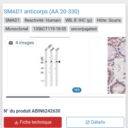
SMAD1 anticorps (AA 20-330)
SMAD1
Reactivité: Humain
WB, IF, IHC (p)
Hôte: Souris
Monoclonal
1356CT119-18-55
unconjugated
4 images
WB
N° du produit ABIN6242630
Fiche technique
Détails