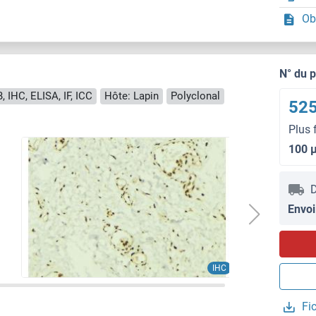
Ob
N° du 
, IHC, ELISA, IF, ICC
Hôte: Lapin
Polyclonal
525
Plus 
100 
D
Envoi
IHC
Fi