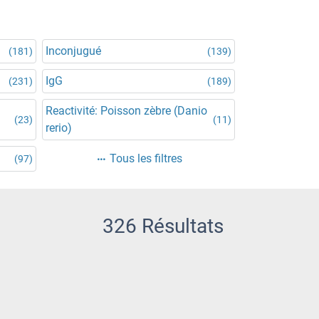
Inconjugué
(181)
(139)
IgG
(231)
(189)
Reactivité: Poisson zèbre (Danio
(23)
(11)
rerio)
Tous les filtres
(97)
326 Résultats