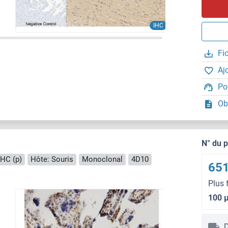
IHC
Fi
Aj
Po
Ob
N° du 
IHC (p)
Hôte: Souris
Monoclonal
4D10
651
Plus 
100 
D