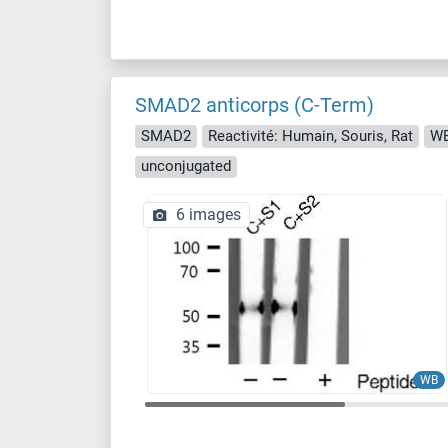
SMAD2 anticorps (C-Term)
SMAD2
Reactivité: Humain, Souris, Rat
WB
unconjugated
6 images
WB