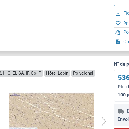
Fi
Aj
Po
Ob
N° du 
, IHC, ELISA, IF, Co-IP
Hôte: Lapin
Polyclonal
536
Plus 
100 
D
Envoi