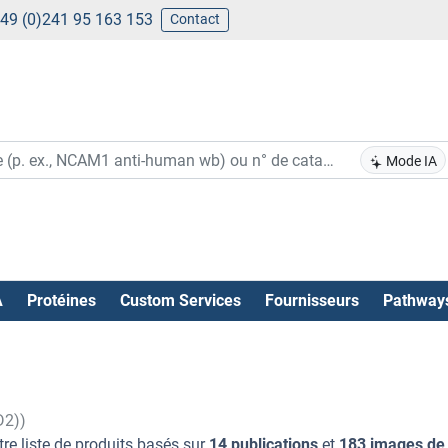
49 (0)241 95 163 153
Contact
Mode IA
A
Protéines
Custom Services
Fournisseurs
Pathway
D2))
re liste de produits basés sur
14 publications
et
183 images de