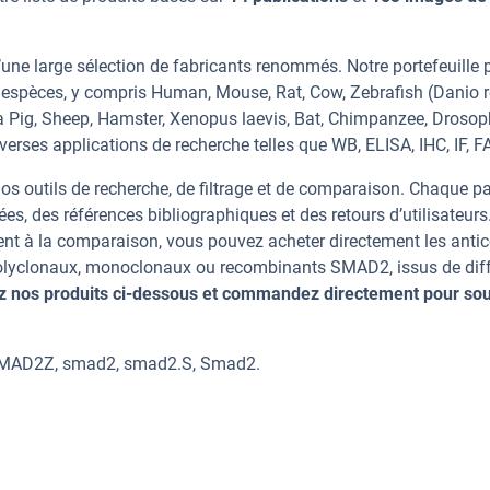
une large sélection de fabricants renommés. Notre portefeuille 
espèces, y compris Human, Mouse, Rat, Cow, Zebrafish (Danio re
a Pig, Sheep, Hamster, Xenopus laevis, Bat, Chimpanzee, Drosop
erses applications de recherche telles que WB, ELISA, IHC, IF, F
os outils de recherche, de filtrage et de comparaison. Chaque p
ées, des références bibliographiques et des retours d’utilisateurs
nt à la comparaison, vous pouvez acheter directement les anti
 polyclonaux, monoclonaux ou recombinants SMAD2, issus de dif
z nos produits ci-dessous et commandez directement pour sou
SMAD2Z, smad2, smad2.S, Smad2.