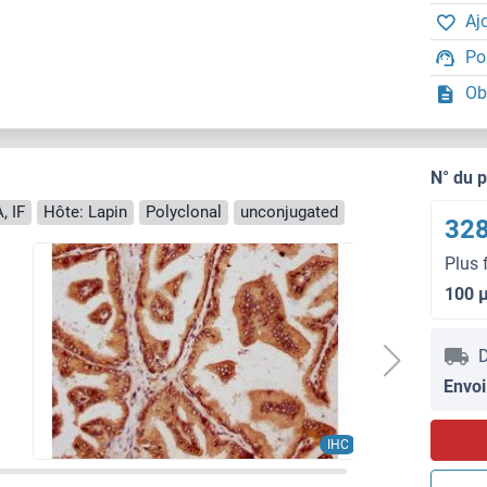
Aj
Po
Ob
N° du 
, IF
Hôte: Lapin
Polyclonal
unconjugated
328
Plus 
100 
D
Envoi
IHC