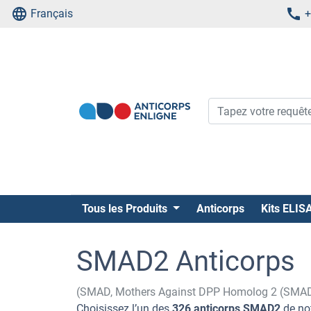
Français
+
Tous les Produits
Anticorps
Kits ELIS
SMAD2 Anticorps
(SMAD, Mothers Against DPP Homolog 2 (SMA
Choisissez l’un des
326 anticorps SMAD2
de not