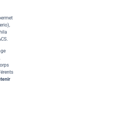
permet
rio),
hila
ACS.
age
.
corps
férents
tenir