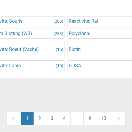
vité: Souris
Reactivité: Rat
(206)
n Blotting (WB)
Polyclonal
(283)
vité: Boeuf (Vache)
Biotin
(15)
vité: Lapin
ELISA
(10)
1
2
3
4
…
9
10