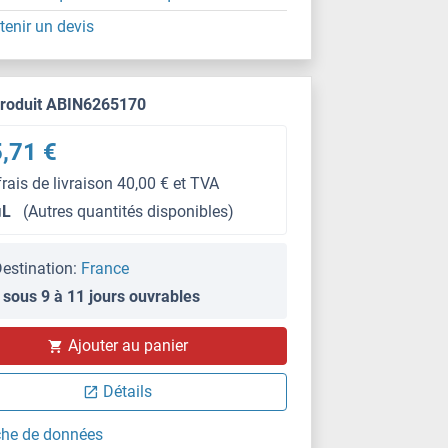
tenir un devis
produit ABIN6265170
,71 €
frais de livraison 40,00 € et TVA
μL
(Autres quantités disponibles)
estination:
France
 sous 9 à 11 jours ouvrables
Ajouter au panier
WB
Détails
che de données