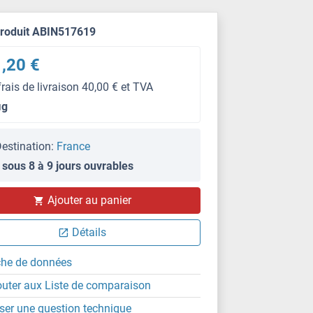
produit ABIN517619
,20 €
frais de livraison 40,00 € et TVA
μg
estination:
France
 sous 8 à 9 jours ouvrables
Ajouter au panier
IF
Détails
che de données
outer aux Liste de comparaison
ser une question technique