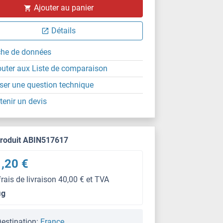
Ajouter au panier
IF
Détails
che de données
outer aux Liste de comparaison
ser une question technique
tenir un devis
produit ABIN517617
,20 €
frais de livraison 40,00 € et TVA
μg
estination:
France