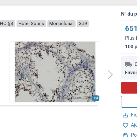
N° du 
IHC (p)
Hôte: Souris
Monoclonal
3G9
651
Plus 
100 
D
Envoi
ISt
Fi
Aj
Po