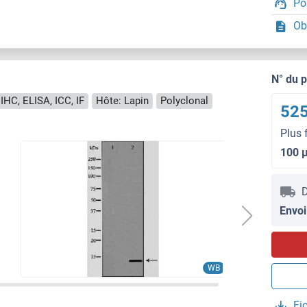
Po
Ob
N° du 
IHC, ELISA, ICC, IF
Hôte: Lapin
Polyclonal
525
Plus 
100 
D
Envoi
WB
Fi