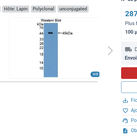
Hôte: Lapin
Polyclonal
unconjugated
287
Plus 
100 
D
Envoi
WB
Fi
Aj
Po
Ob