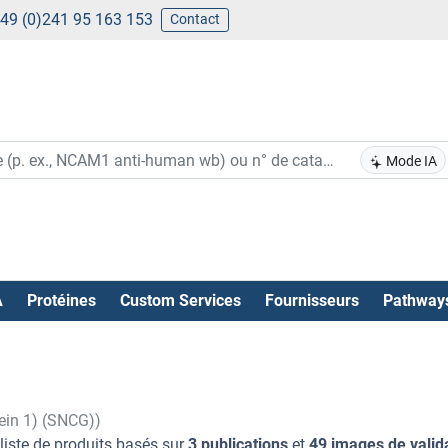
49 (0)241 95 163 153
Contact
Mode IA
A
Protéines
Custom Services
Fournisseurs
Pathway
ein 1) (SNCG))
liste de produits basés sur
3 publications
et
49 images de valid