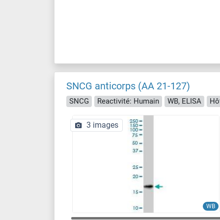
SNCG anticorps (AA 21-127)
SNCG
Reactivité: Humain
WB, ELISA
Hôt
3 images
WB