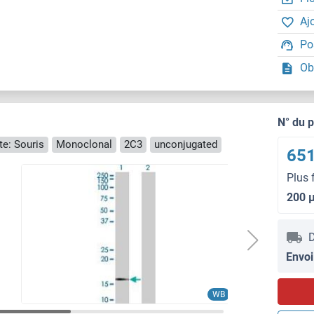
Aj
Po
Ob
N° du 
e: Souris
Monoclonal
2C3
unconjugated
651
Plus 
200 
D
Envoi
WB