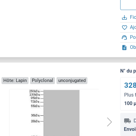
Fi
Aj
Po
Ob
N° du 
Hôte: Lapin
Polyclonal
unconjugated
328
Plus 
100 
D
Envoi