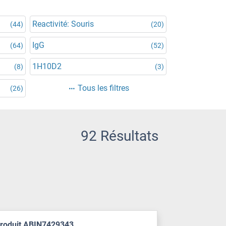
Reactivité: Souris
(44)
(20)
IgG
(64)
(52)
1H10D2
(8)
(3)
Tous les filtres
(26)
92 Résultats
produit ABIN7429343