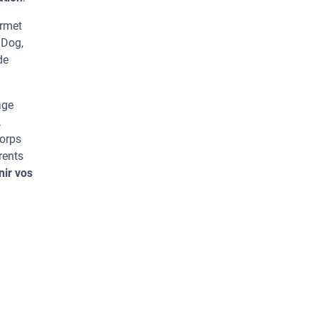
ermet
 Dog,
de
age
.
corps
rents
nir vos