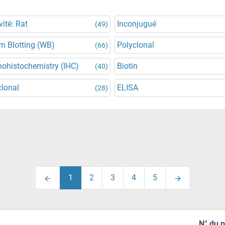
vité: Rat
Inconjugué
(49)
n Blotting (WB)
Polyclonal
(66)
ohistochemistry (IHC)
Biotin
(40)
lonal
ELISA
(28)
1
2
3
4
5
N° du 