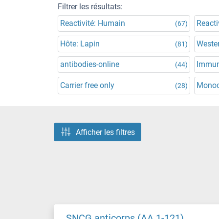
Filtrer les résultats:
Reactivité: Humain
Reacti
(67)
Hôte: Lapin
Wester
(81)
antibodies-online
Immun
(44)
Carrier free only
Monoc
(28)
Afficher les filtres
SNCG anticorps (AA 1-121)