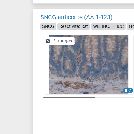
SNCG anticorps (AA 1-123)
SNCG
Reactivité: Rat
WB, IHC, IP, ICC
Hô
7 images
IHC