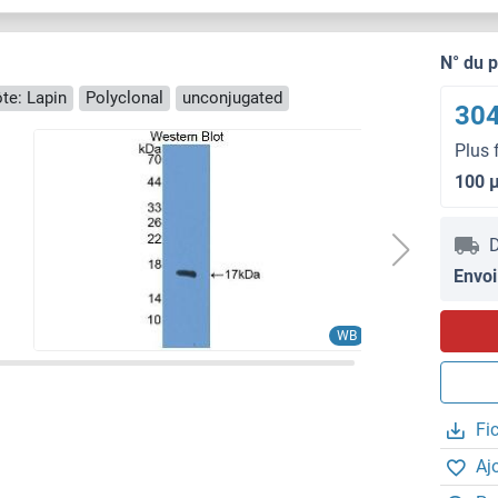
N° du 
te: Lapin
Polyclonal
unconjugated
304
Plus 
100 
D
Envoi
WB
Fi
Aj