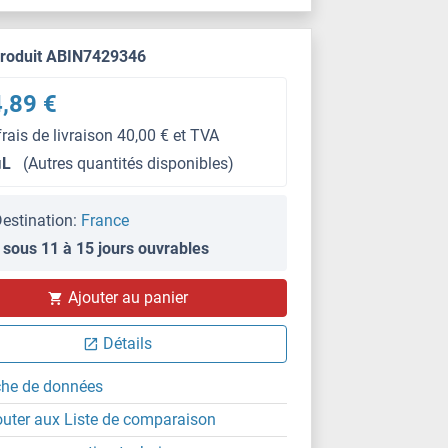
produit ABIN7429346
,89 €
frais de livraison 40,00 € et TVA
μL
(Autres quantités disponibles)
estination:
France
 sous 11 à 15 jours ouvrables
IHC
Ajouter au panier
Détails
che de données
outer aux Liste de comparaison