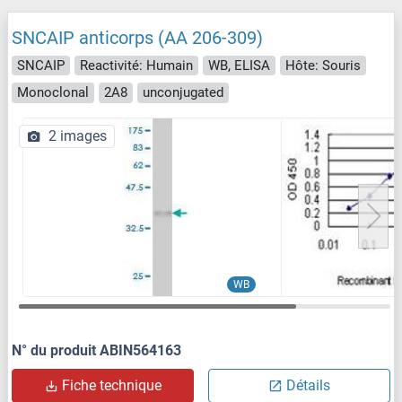
SNCAIP anticorps (AA 206-309)
SNCAIP
Reactivité: Humain
WB, ELISA
Hôte: Souris
Monoclonal
2A8
unconjugated
2 images
WB
N° du produit ABIN564163
Fiche technique
Détails