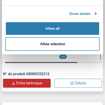
Polyclonal
unconjugated
Show details
2 images
Allow all
Allow selection
WB
N° du produit ABIN5532212
Fiche technique
Détails