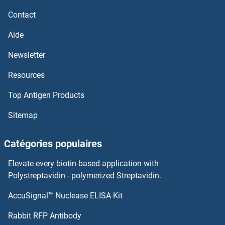
SNAI3 Anticorps
Contact
SMYD5 Anticorps
Aide
SMYD3 Anticorps
Newsletter
Resources
SMURF2 Anticorps
Top Antigen Products
SMURF1 Anticorps
Sitemap
SMUG1 Anticorps
Catégories populaires
SMU1 Anticorps
Elevate every biotin-based application with
SMTNL1 Anticorps
Polystreptavidin - polymerized Streptavidin.
AccuSignal™ Nuclease ELISA Kit
SMS Anticorps
Rabbit RFP Antibody
SNCG Anticorps