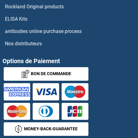
Rockland Original products
SND1 Anticorps
ELISA Kits
SNF8 Anticorps
antibodies online purchase process
Nos distributeurs
SNIP1 Anticorps
SNM1 Anticorps
Options de Paiement
BON DE COMMANDE
SNRK Anticorps
SNRNP200 Anticorps
SNRNP25 Anticorps
SNRNP27 Anticorps
MONEY-BACK-GUARANTEE
SNRNP35 Anticorps