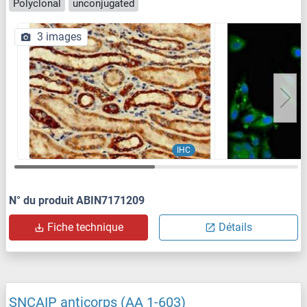
Polyclonal
unconjugated
3 images
IHC
N° du produit ABIN7171209
Fiche technique
Détails
SNCAIP anticorps (AA 1-603)