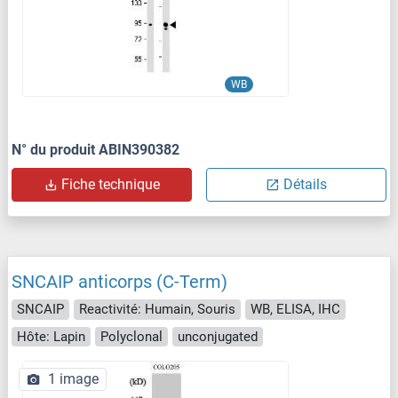
WB
N° du produit ABIN390382
Fiche technique
Détails
SNCAIP anticorps (C-Term)
SNCAIP
Reactivité: Humain, Souris
WB, ELISA, IHC
Hôte: Lapin
Polyclonal
unconjugated
1 image