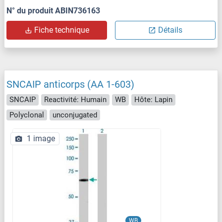
N° du produit ABIN736163
Fiche technique
Détails
SNCAIP anticorps (AA 1-603)
SNCAIP
Reactivité: Humain
WB
Hôte: Lapin
Polyclonal
unconjugated
1 image
WB