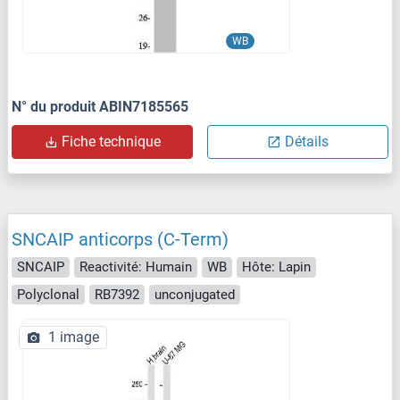
WB
N° du produit ABIN7185565
Fiche technique
Détails
SNCAIP anticorps (C-Term)
SNCAIP
Reactivité: Humain
WB
Hôte: Lapin
Polyclonal
RB7392
unconjugated
1 image