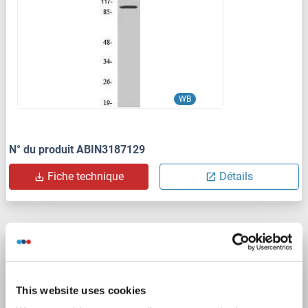
WB
N° du produit ABIN3187129
Fiche technique
Détails
SNCAIP anticorps (AA 766-963)
SNCAIP
Reactivité: Rat
WB, IHC, ICC
Hôte: Lapin
This website uses cookies
Polyclonal
unconjugated