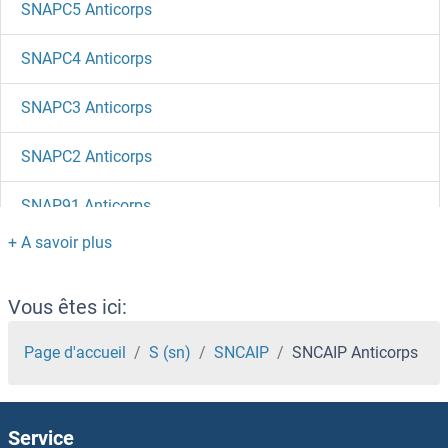
SNAPC5 Anticorps
SNAPC4 Anticorps
SNAPC3 Anticorps
SNAPC2 Anticorps
SNAP91 Anticorps
SNAP47 Anticorps
SNAP29 Anticorps
Vous êtes ici:
SNAP23 Anticorps
Page d'accueil
S (sn)
SNCAIP
SNCAIP Anticorps
SNAIL Anticorps
Service