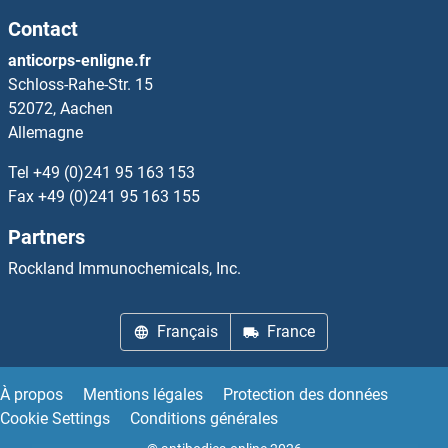
Contact
SNRNP40 Anticorps
anticorps-enligne.fr
Schloss-Rahe-Str. 15
SNRNP48 Anticorps
52072, Aachen
Allemagne
SNRNP70 Anticorps
Tel
+49 (0)241 95 163 153
SNRPB Anticorps
Fax
+49 (0)241 95 163 155
Partners
SNRPB2 Anticorps
Rockland Immunochemicals, Inc.
SNRPC Anticorps
Français
France
SNRPD1 Anticorps
SNRPD2 Anticorps
À propos
Mentions légales
Protection des données
Cookie Settings
Conditions générales
SNRPD3 Anticorps