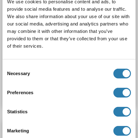
We use cookies to personalise content and ads, to
2 images
provide social media features and to analyse our traffic.
We also share information about your use of our site with
our social media, advertising and analytics partners who
may combine it with other information that you’ve
provided to them or that they’ve collected from your use
of their services.
WB
Consent
Necessary
Selection
N° du produit ABIN5014377
Preferences
Fiche technique
Détails
Statistics
SNCAIP anticorps (C-Term)
Marketing
SNCAIP
Reactivité: Humain, Souris
WB
Hôte: Lapin