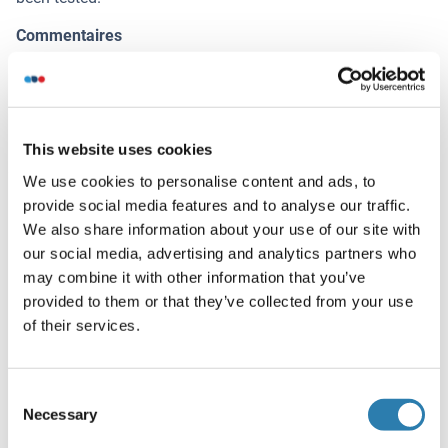
Commentaires
Target Species of Antibody: Human
Restrictions
For Research Use only
This website uses cookies
We use cookies to personalise content and ads, to
Stockage
provide social media features and to analyse our traffic.
(cache)
We also share information about your use of our site with
Format
our social media, advertising and analytics partners who
Liquid
may combine it with other information that you’ve
provided to them or that they’ve collected from your use
Concentration
of their services.
Lot specific
Buffer
Consent
PBS, no preservatives added
Necessary
Selection
Agent conservateur