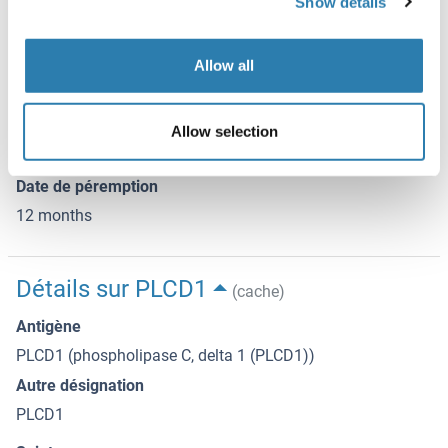
Show details
trained staff only.
Stock
Allow all
-20 °C
Stockage commentaire
Allow selection
Store at -20 °C. Stable for 12 months from date of receipt.
Date de péremption
12 months
Détails sur PLCD1
(cache)
Antigène
PLCD1 (phospholipase C, delta 1 (PLCD1))
Autre désignation
PLCD1