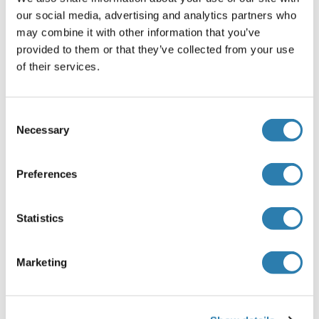
our social media, advertising and analytics partners who
may combine it with other information that you’ve
Stockage
(cache)
provided to them or that they’ve collected from your use
Format
of their services.
Liquid
Concentration
Consent
Necessary
Selection
1 mg/mL
Buffer
Preferences
Rabbit IgG in phosphate buffered saline , pH 7.4, 150 mM
NaCl, 0.02 % sodium azide and 50 % glycerol.
Statistics
Agent conservateur
Sodium azide
Marketing
Précaution d'utilisation
This product contains Sodium azide: a POISONOUS AND
HAZARDOUS SUBSTANCE which should be handled by