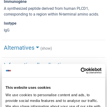
Immunogène
A synthesized peptide derived from human PLCD1,
corresponding to a region within N-terminal amino acids.
Isotype
IgG
Alternatives
(show)
Information d'application
(cache)
Indications d'application
WB 1:1000-3000, IHC 1:50-1:200, ELISA(peptide) 1:20000-
1:40000
This website uses cookies
We use cookies to personalise content and ads, to
Restrictions
provide social media features and to analyse our traffic.
For Research Use only
We also share information about your use of our site with