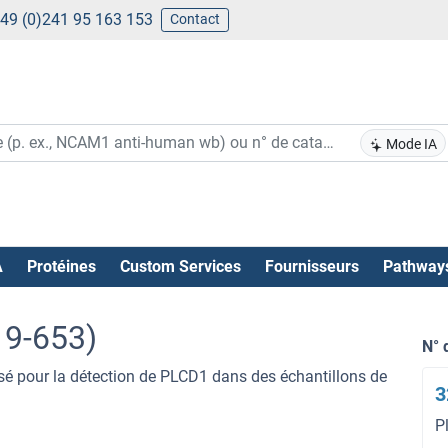
49 (0)241 95 163 153
Contact
Mode IA
A
Protéines
Custom Services
Fournisseurs
Pathway
19-653)
N° 
isé pour la détection de PLCD1 dans des échantillons de
3
P