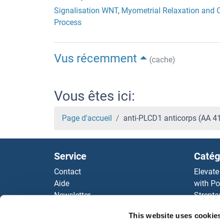
Signalisation WNT
,
Myometrial Relaxation and 
Process
Vus récemment
(cache)
Vous êtes ici:
Page d'accueil
anti-PLCD1 anticorps (AA 
Service
Catég
Contact
Elevate
Aide
with Po
Newsletter
Strepta
Resources
AccuSi
This website uses cookie
Top Antigen Products
Rabbit