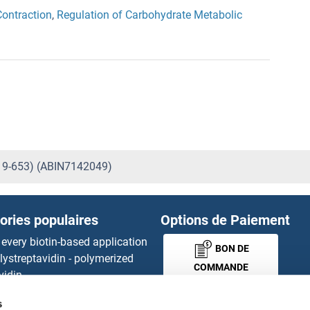
Contraction
,
Regulation of Carbohydrate Metabolic
419-653) (ABIN7142049)
ories populaires
Options de Paiement
 every biotin-based application
BON DE
lystreptavidin - polymerized
COMMANDE
vidin.
gnal™ Nuclease ELISA Kit
s
 RFP Antibody