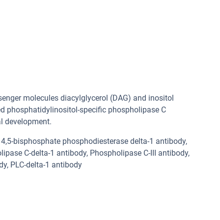
enger molecules diacylglycerol (DAG) and inositol
ed phosphatidylinositol-specific phospholipase C
al development.
 4,5-bisphosphate phosphodiesterase delta-1 antibody,
ipase C-delta-1 antibody, Phospholipase C-III antibody,
dy, PLC-delta-1 antibody