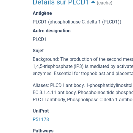
Détails sur PLCD1
(cache)
Antigène
PLCD1 (phospholipase C, delta 1 (PLCD1))
Autre désignation
PLCD1
Sujet
Background: The production of the second mess
1,4,5-trisphosphate (IP3) is mediated by activat
enzymes. Essential for trophoblast and placent
Aliases: PLCD1 antibody, 1-phosphatidylinositol
EC 3.1.4.11 antibody, Phosphoinositide phosphol
PLC-III antibody, Phospholipase C-delta-1 antibo
UniProt
P51178
Pathways