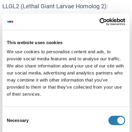
LLGL2 (Lethal Giant Larvae Homolog 2):
LLGL2 Anticorps
LLGL2 Protéines
This website uses cookies
LEF1 (Lymphoid Enhancer-Binding Factor 1):
We use cookies to personalise content and ads, to
LEF1 Anticorps
provide social media features and to analyse our traffic.
LEF1 Kits ELISA
We also share information about your use of our site with
LEF1 Protéines
our social media, advertising and analytics partners who
may combine it with other information that you’ve
provided to them or that they’ve collected from your use
PYGO1 (Pygopus Homolog 1 (Drosophila)):
of their services.
PYGO1 Anticorps
PYGO1 Protéines
Consent
Necessary
Selection
PYGO2 (Pygopus Homolog 2):