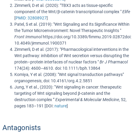
Zimmerli, D et al. (2020): "TBX3 acts as tissue-specific
component of the Wnt/β-catenin transcriptional complex "
Elife
[
PMID: 32808927
]
Patel, S et al. (2019): "Wnt Signaling and Its Significance Within
the Tumor Microenvironment: Novel Therapeutic Insights "
Front Immunol
https://doi.org/10.3389/fimmu.2019.02872doi:
10.4049/jimmunol.1900371
Zimmerli, D et al. (2017): "Pharmacological interventions in the
Wnt pathway: inhibition of Wnt secretion versus disrupting the
protein–protein interfaces of nuclear factors "
Br J Pharmacol
174(24): 4600–4610. doi: 10.1111/bph.13864
Komiya, Y et al. (2008): "Wnt signal transduction pathways"
organogenesis
, doi: 10.4161/org.4.2.5851
Jung, Y et al., (2020): “Wnt signaling in cancer: therapeutic
targeting of Wnt signaling beyond β-catenin and the
destruction complex ”
Experimental & Molecular Medicine
, 52,
pages 183–191 [DOI:
nature
]
Antagonists