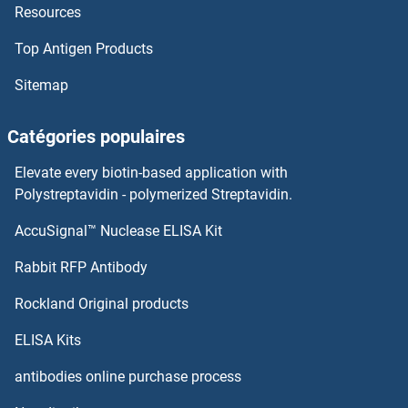
Resources
FIL1d Kits ELISA
Top Antigen Products
FIGNL1 Kits ELISA
Sitemap
FIGLA Kits ELISA
Catégories populaires
Ficolin 2 Kits ELISA
Elevate every biotin-based application with
FICD Kits ELISA
Polystreptavidin - polymerized Streptavidin.
AccuSignal™ Nuclease ELISA Kit
Fibulin 5 Kits ELISA
Rabbit RFP Antibody
Flagellin Kits ELISA
Rockland Original products
FLASH Kits ELISA
ELISA Kits
FLCN Kits ELISA
antibodies online purchase process