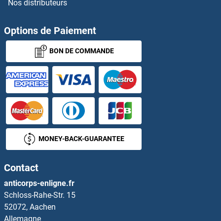
Nos distributeurs
FLI1 Kits ELISA
FLII Kits ELISA
Options de Paiement
BON DE COMMANDE
FLIP Kits ELISA
FLNB Kits ELISA
FLNC Kits ELISA
Flotillin 1 Kits ELISA
MONEY-BACK-GUARANTEE
Flotillin 2 Kits ELISA
Contact
FLRT1 Kits ELISA
anticorps-enligne.fr
Schloss-Rahe-Str. 15
FLRT2 Kits ELISA
52072, Aachen
Allemagne