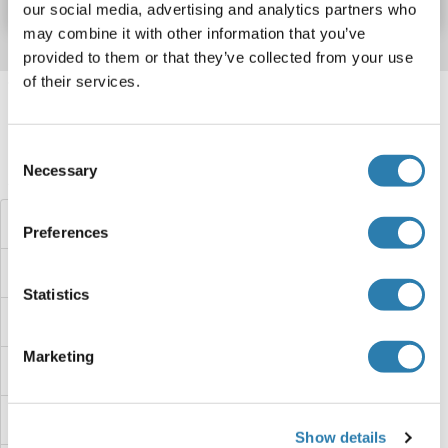
our social media, advertising and analytics partners who
may combine it with other information that you’ve
provided to them or that they’ve collected from your use
of their services.
Target information, Synonyms, Latest
references
Consent
Necessary
Avez-vous cherché autre chose?
Selection
FKBPL Kits ELISA
Preferences
FKBP8 Kits ELISA
Statistics
FKBP5 Kits ELISA
Marketing
FKBP4 Kits ELISA
FKBP3 Kits ELISA
Show details