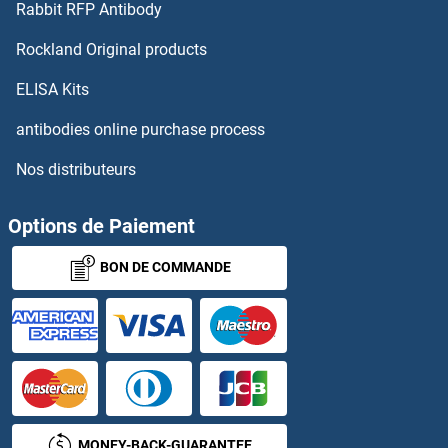
Rabbit RFP Antibody
Flotillin 1 Kits ELISA
Rockland Original products
Flotillin 2 Kits ELISA
ELISA Kits
FLRT1 Kits ELISA
antibodies online purchase process
Nos distributeurs
FLRT2 Kits ELISA
FLRT3 Kits ELISA
Options de Paiement
BON DE COMMANDE
FLT1 Kits ELISA
FLT3 Kits ELISA
FLT3LG Kits ELISA
FLT4 Kits ELISA
MONEY-BACK-GUARANTEE