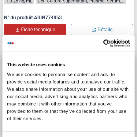
1.0-25 ng/mL
Cell Culture Supernatant, Plasma, Serum, Tissue Homogenate
N° du produit ABIN774853
Fiche technique
Détails
FLNC Kit ELISA
This website uses cookies
FLNC
Reactivité: Chien
Colorimetric
We use cookies to personalise content and ads, to
provide social media features and to analyse our traffic.
Competition ELISA
1.0-25 ng/mL
We also share information about your use of our site with
Cell Culture Supernatant, Plasma, Serum, Tissue Homogenate
our social media, advertising and analytics partners who
may combine it with other information that you’ve
N° du produit ABIN991811
provided to them or that they’ve collected from your use
of their services.
Fiche technique
Détails