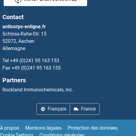
FMN1 Kits ELISA
Contact
FMNL2 Kits ELISA
anticorps-enligne.fr
Schloss-Rahe-Str. 15
FMO1 Kits ELISA
52072, Aachen
Allemagne
FMR1 Kits ELISA
Tel
+49 (0)241 95 163 153
FN3K Kits ELISA
Fax
+49 (0)241 95 163 155
Partners
FN3KRP Kits ELISA
Rockland Immunochemicals, Inc.
FNBP1 Kits ELISA
Français
France
FNBP1L Kits ELISA
FNDC1 Kits ELISA
À propos
Mentions légales
Protection des données
Cookie Settings
Conditions générales