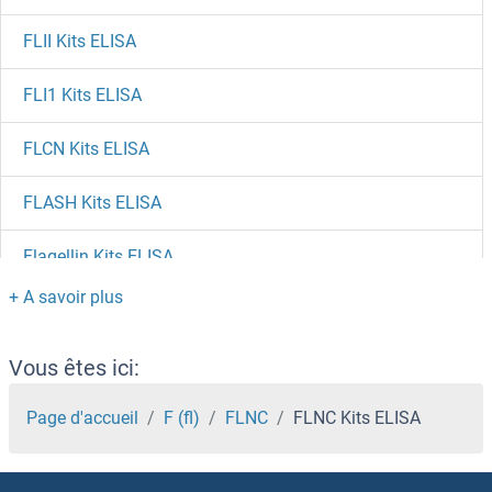
FLII Kits ELISA
FLI1 Kits ELISA
FLCN Kits ELISA
FLASH Kits ELISA
Flagellin Kits ELISA
FKRP Kits ELISA
FKBPL Kits ELISA
Vous êtes ici:
FKBP8 Kits ELISA
Page d'accueil
F (fl)
FLNC
FLNC Kits ELISA
FKBP5 Kits ELISA