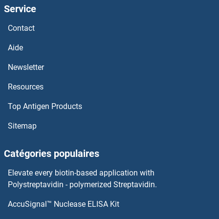
Service
FKBP4 Kits ELISA
Contact
FKBP3 Kits ELISA
Aide
FKBP1B Kits ELISA
Newsletter
Resources
FK506 Binding Protein 1A, 12kDa Kits ELISA
Top Antigen Products
FJX1 Kits ELISA
Sitemap
FIZ1 Kits ELISA
Catégories populaires
Fission 1 Kits ELISA
Elevate every biotin-based application with
Filensin Kits ELISA
Polystreptavidin - polymerized Streptavidin.
AccuSignal™ Nuclease ELISA Kit
Filamin A Kits ELISA