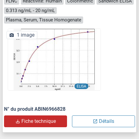
FLNC
Reactivité: Humain
Colorimetric
Sandwich ELISA
0.313 ng/mL - 20 ng/mL
Plasma, Serum, Tissue Homogenate
1 image
ELISA
N° du produit ABIN6966828
Fiche technique
Détails