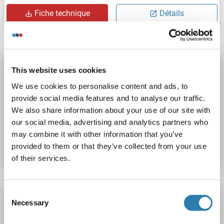
Fiche technique
Détails
FLIP Kit ELISA
This website uses cookies
CFLAR
Reactivité: Souris
Colorimetric
Sandwich ELISA
We use cookies to personalise content and ads, to
provide social media features and to analyse our traffic.
78 pg/mL - 5000 pg/mL
Plasma, Serum
We also share information about your use of our site with
our social media, advertising and analytics partners who
N° du produit ABIN6213279
may combine it with other information that you’ve
Fiche technique
Détails
provided to them or that they’ve collected from your use
of their services.
Consent
FLIP Kit ELISA
Necessary
Selection
CFLAR
Reactivité: Humain
Colorimetric