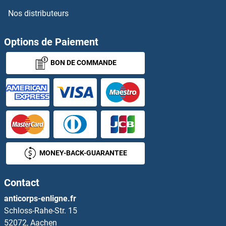
Nos distributeurs
Flotillin 2 Kits ELISA
FLRT1 Kits ELISA
Options de Paiement
BON DE COMMANDE
FLRT2 Kits ELISA
FLRT3 Kits ELISA
FLT1 Kits ELISA
FLT3 Kits ELISA
MONEY-BACK-GUARANTEE
FLT3LG Kits ELISA
Contact
FLT4 Kits ELISA
anticorps-enligne.fr
Schloss-Rahe-Str. 15
FMN1 Kits ELISA
52072, Aachen