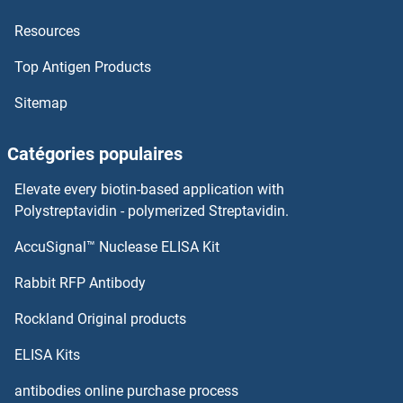
Resources
FIZ1 Kits ELISA
Top Antigen Products
Fission 1 Kits ELISA
Sitemap
Filensin Kits ELISA
Catégories populaires
Filamin A Kits ELISA
Elevate every biotin-based application with
Filaggrin Kits ELISA
Polystreptavidin - polymerized Streptavidin.
AccuSignal™ Nuclease ELISA Kit
FIL1h Kits ELISA
Rabbit RFP Antibody
FLNB Kits ELISA
Rockland Original products
FLNC Kits ELISA
ELISA Kits
Flotillin 1 Kits ELISA
antibodies online purchase process