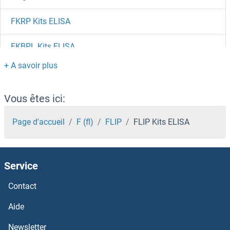
FKRP Kits ELISA
FKBPL Kits ELISA
FKBP8 Kits ELISA
FKBP5 Kits ELISA
Vous êtes ici:
FKBP4 Kits ELISA
Page d'accueil
F (fl)
FLIP
FLIP Kits ELISA
FKBP3 Kits ELISA
Service
FKBP1B Kits ELISA
Contact
FK506 Binding Protein 1A, 12kDa Kits ELISA
Aide
FJX1 Kits ELISA
Newsletter