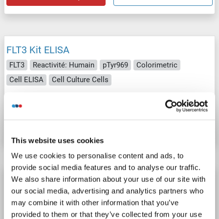
FLT3 Kit ELISA
FLT3
Reactivité: Humain
pTyr969
Colorimetric
Cell ELISA
Cell Culture Cells
N° du produit ABIN1380768
Fiche technique
Détails
This website uses cookies
We use cookies to personalise content and ads, to
provide social media features and to analyse our traffic.
FLT3 Kit ELISA
We also share information about your use of our site with
our social media, advertising and analytics partners who
FLT3
Reactivité: Humain, Souris
pTyr842
Colorimetric
may combine it with other information that you’ve
Cell ELISA
Cell Culture Cells
provided to them or that they’ve collected from your use