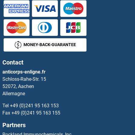
FN3K Kits ELISA
FN3KRP Kits ELISA
FNBP1 Kits ELISA
MONEY-BACK-GUARANTEE
FNBP1L Kits ELISA
Contact
FNDC1 Kits ELISA
anticorps-enligne.fr
Schloss-Rahe-Str. 15
FNDC3B Kits ELISA
52072, Aachen
Allemagne
FNDC4 Kits ELISA
Tel
+49 (0)241 95 163 153
FNDC5 Kits ELISA
Fax
+49 (0)241 95 163 155
Partners
FNDC7 Kits ELISA
Rockland Immunochemicals, Inc.