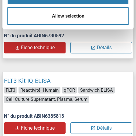
FLT3 Kit ELISA
FLT3
Reactivité: Souris
Colorimetric
Sandwich ELISA
Allow selection
Cell Culture Supernatant, Cell Samples, Plasma, Serum, Tissue Lysate
N° du produit ABIN6730592
Fiche technique
Détails
FLT3 Kit IQ-ELISA
FLT3
Reactivité: Humain
qPCR
Sandwich ELISA
Cell Culture Supernatant, Plasma, Serum
N° du produit ABIN6385813
Fiche technique
Détails