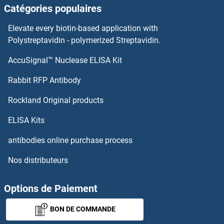
Catégories populaires
FKBP5 Kits ELISA
Elevate every biotin-based application with
FKBP4 Kits ELISA
Polystreptavidin - polymerized Streptavidin.
AccuSignal™ Nuclease ELISA Kit
FKBP3 Kits ELISA
Rabbit RFP Antibody
FLT3LG Kits ELISA
Rockland Original products
FLT4 Kits ELISA
ELISA Kits
FMN1 Kits ELISA
antibodies online purchase process
Nos distributeurs
FMNL2 Kits ELISA
FMO1 Kits ELISA
Options de Paiement
BON DE COMMANDE
FMR1 Kits ELISA