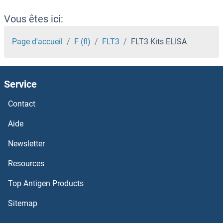
FLIP Kits ELISA
Vous êtes ici:
FLII Kits ELISA
Page d'accueil
F (fl)
FLT3
FLT3 Kits ELISA
FLI1 Kits ELISA
Service
FLCN Kits ELISA
Contact
FLASH Kits ELISA
Aide
Flagellin Kits ELISA
Newsletter
Resources
FKRP Kits ELISA
Top Antigen Products
FKBPL Kits ELISA
Sitemap
FKBP8 Kits ELISA