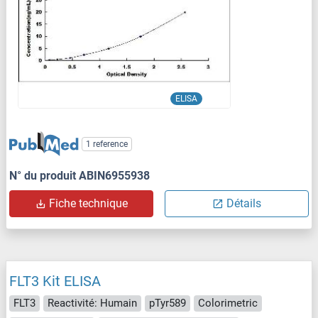
ELISA
1 reference
N° du produit ABIN6955938
Fiche technique
Détails
FLT3 Kit ELISA
FLT3
Reactivité: Humain
pTyr589
Colorimetric