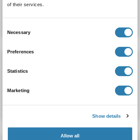
of their services.
N° du produit ABIN1380767
Fiche technique
Détails
Consent
Necessary
Selection
Preferences
FLT3 Kit ELISA
FLT3
Reactivité: Humain
Colorimetric
Sandwich ELISA
Statistics
Cell Culture Supernatant, Cell Lysate, Plasma, Serum, Tissue Lysate
Marketing
N° du produit ABIN4882906
Fiche technique
Détails
Show details
Allow all