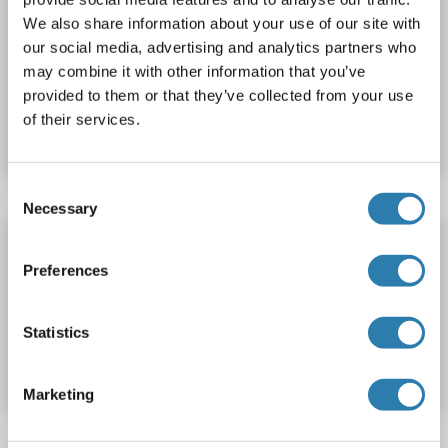
Flotillin 1 Kit ELISA
We also share information about your use of our site with
FLOT1
Reactivité: Humain
Colorimetric
0.156-10 ng/mL
our social media, advertising and analytics partners who
may combine it with other information that you’ve
N° du produit ABIN1133439
provided to them or that they’ve collected from your use
of their services.
Fiche technique
Détails
Consent
Necessary
Selection
Flotillin 1 Kit ELISA
Preferences
FLOT1
Reactivité: Souris
Colorimetric
N° du produit ABIN1133440
Statistics
Fiche technique
Détails
Marketing