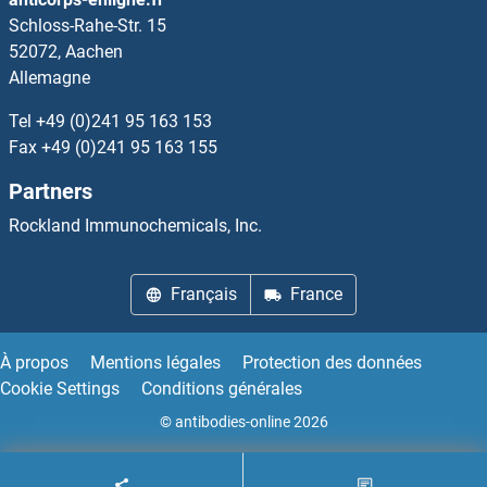
Schloss-Rahe-Str. 15
FN3K Kits ELISA
52072, Aachen
Allemagne
FN3KRP Kits ELISA
Tel
+49 (0)241 95 163 153
FNBP1 Kits ELISA
Fax
+49 (0)241 95 163 155
Partners
FNBP1L Kits ELISA
Rockland Immunochemicals, Inc.
FNDC1 Kits ELISA
Français
France
FNDC3B Kits ELISA
FNDC4 Kits ELISA
À propos
Mentions légales
Protection des données
Cookie Settings
Conditions générales
FNDC5 Kits ELISA
© antibodies-online 2026