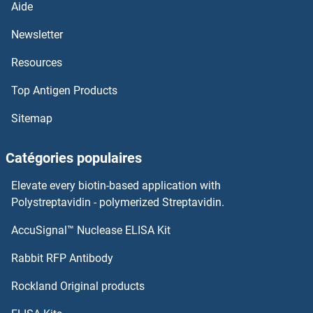
FKBP3 Kits ELISA
Aide
Newsletter
FKBP1B Kits ELISA
Resources
FK506 Binding Protein 1A, 12kDa Kits ELISA
Top Antigen Products
FJX1 Kits ELISA
Sitemap
FIZ1 Kits ELISA
Catégories populaires
Fission 1 Kits ELISA
Elevate every biotin-based application with
Polystreptavidin - polymerized Streptavidin.
Filensin Kits ELISA
AccuSignal™ Nuclease ELISA Kit
Flotillin 2 Kits ELISA
Rabbit RFP Antibody
FLRT1 Kits ELISA
Rockland Original products
FLRT2 Kits ELISA