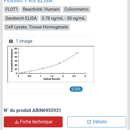
Flotillin 1 Kit ELISA
FLOT1
Reactivité: Humain
Colorimetric
Sandwich ELISA
0.78 ng/mL - 50 ng/mL
Cell Lysate, Tissue Homogenate
1 image
ELISA
N° du produit ABIN6955931
Fiche technique
Détails