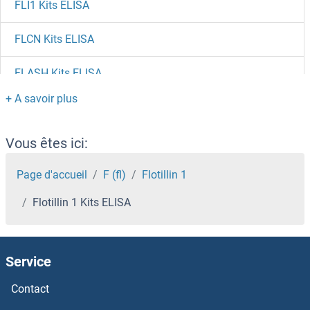
FLI1 Kits ELISA
FLCN Kits ELISA
FLASH Kits ELISA
Flagellin Kits ELISA
FKRP Kits ELISA
Vous êtes ici:
FKBPL Kits ELISA
Page d'accueil
F (fl)
Flotillin 1
Flotillin 1 Kits ELISA
FKBP8 Kits ELISA
FKBP5 Kits ELISA
Service
FKBP4 Kits ELISA
Contact