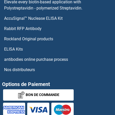
Elevate every biotin-based application with
Polystreptavidin - polymerized Streptavidin.
MRPL4 Anticorps
AccuSignal™ Nuclease ELISA Kit
MRPS15 Anticorps
Rabbit RFP Antibody
MRPS16 Anticorps
Rockland Original products
MRPS17 Anticorps
ELISA Kits
antibodies online purchase process
MRPS18A Anticorps
Nos distributeurs
MRPS18B Anticorps
Options de Paiement
MRPS18C Anticorps
BON DE COMMANDE
MRPS2 Anticorps
MRPS21 Anticorps