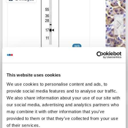
WB
N° du produit ABIN953516
This website uses cookies
Fiche technique
Détails
We use cookies to personalise content and ads, to
provide social media features and to analyse our traffic.
We also share information about your use of our site with
our social media, advertising and analytics partners who
MRPS12 anticorps (AA 28-59)
may combine it with other information that you’ve
provided to them or that they’ve collected from your use
MRPS12
Reactivité: Humain
WB, ELISA, IHC
of their services.
Hôte: Lapin
Polyclonal
unconjugated