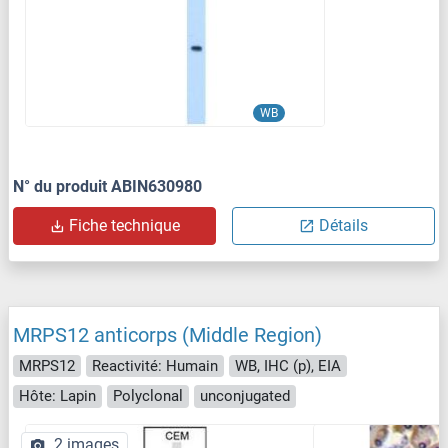
WB
N° du produit ABIN630980
Fiche technique
Détails
MRPS12 anticorps (Middle Region)
MRPS12
Reactivité: Humain
WB, IHC (p), EIA
Hôte: Lapin
Polyclonal
unconjugated
2 images