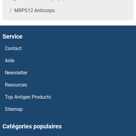
MRPS12 Anticorps
MRPL48 Anticorps
MRPL47 Anticorps
Service
MRPL46 Anticorps
Contact
MRPL45 Anticorps
Aide
Newsletter
MRPL44 Anticorps
Resources
MRPL43 Anticorps
Top Antigen Products
MRPL42 Anticorps
Sitemap
MRPL41 Anticorps
Catégories populaires
MRPL40 Anticorps