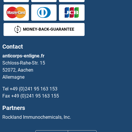
MRPS22 Anticorps
MRPS23 Anticorps
MONEY-BACK-GUARANTEE
MRPS24 Anticorps
Contact
MRPS25 Anticorps
anticorps-enligne.fr
Schloss-Rahe-Str. 15
MRPS26 Anticorps
52072, Aachen
Allemagne
MRPS27 Anticorps
Tel
+49 (0)241 95 163 153
MRPS28 Anticorps
Fax
+49 (0)241 95 163 155
Partners
MRPS30 Anticorps
Rockland Immunochemicals, Inc.
MRPS31 Anticorps