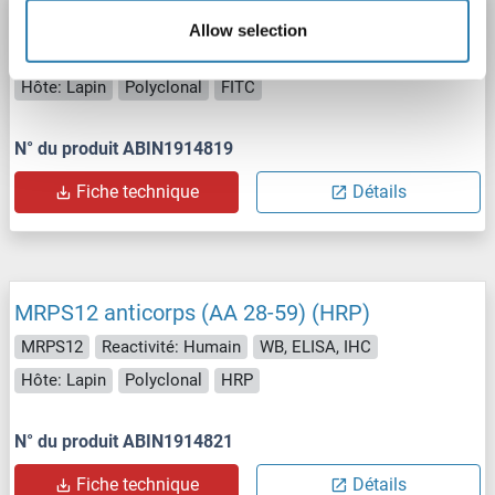
MRPS12 anticorps (AA 28-59) (FITC)
Allow selection
MRPS12
Reactivité: Humain
WB, ELISA, IHC
Hôte: Lapin
Polyclonal
FITC
N° du produit ABIN1914819
Fiche technique
Détails
MRPS12 anticorps (AA 28-59) (HRP)
MRPS12
Reactivité: Humain
WB, ELISA, IHC
Hôte: Lapin
Polyclonal
HRP
N° du produit ABIN1914821
Fiche technique
Détails