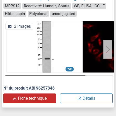
MRPS12
Reactivité: Humain, Souris
WB, ELISA, ICC, IF
Hôte: Lapin
Polyclonal
unconjugated
2 images
WB
N° du produit ABIN6257348
Fiche technique
Détails