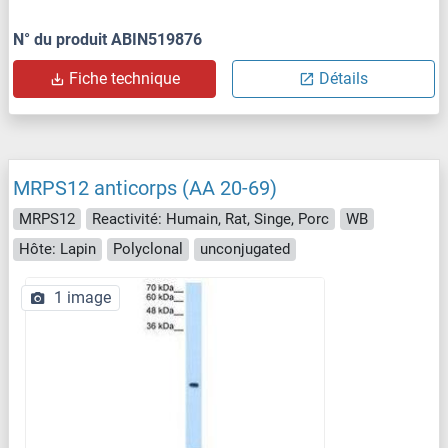
N° du produit ABIN519876
Fiche technique
Détails
MRPS12 anticorps (AA 20-69)
MRPS12
Reactivité: Humain, Rat, Singe, Porc
WB
Hôte: Lapin
Polyclonal
unconjugated
1 image