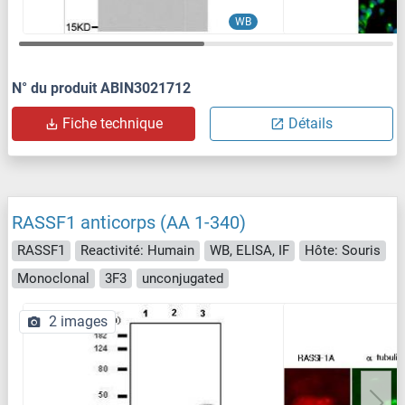
WB
N° du produit ABIN3021712
Fiche technique
Détails
RASSF1 anticorps (AA 1-340)
RASSF1
Reactivité: Humain
WB, ELISA, IF
Hôte: Souris
Monoclonal
3F3
unconjugated
2 images