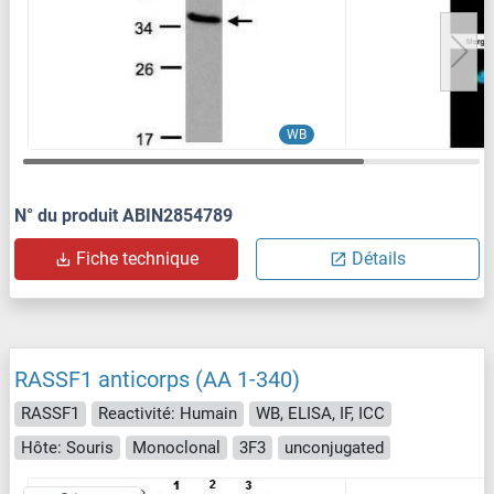
WB
N° du produit ABIN2854789
Fiche technique
Détails
RASSF1 anticorps (AA 1-340)
RASSF1
Reactivité: Humain
WB, ELISA, IF, ICC
Hôte: Souris
Monoclonal
3F3
unconjugated