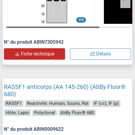
WB
N° du produit ABIN7305942
Fiche technique
Détails
RASSF1 anticorps (AA 145-260) (AbBy Fluor®
680)
RASSF1
Reactivité: Humain, Souris, Rat
IF (cc), IF (p)
Hôte: Lapin
Polyclonal
AbBy Fluor® 680
N° du produit ABIN5009622