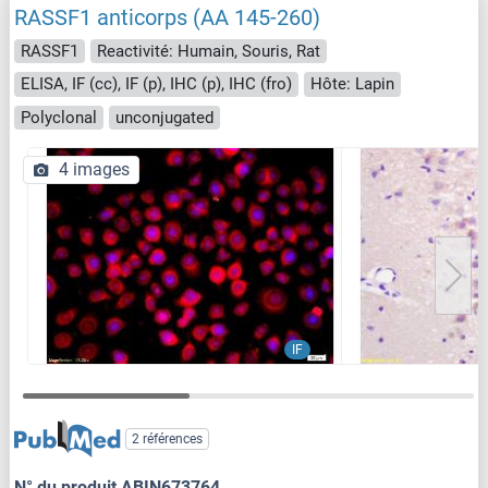
RASSF1 anticorps (AA 145-260)
RASSF1
Reactivité: Humain, Souris, Rat
ELISA, IF (cc), IF (p), IHC (p), IHC (fro)
Hôte: Lapin
Polyclonal
unconjugated
4 images
IF
2 références
N° du produit ABIN673764