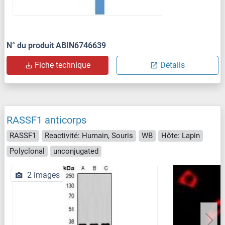
N° du produit ABIN6746639
Fiche technique
Détails
RASSF1 anticorps
RASSF1
Reactivité: Humain, Souris
WB
Hôte: Lapin
Polyclonal
unconjugated
2 images