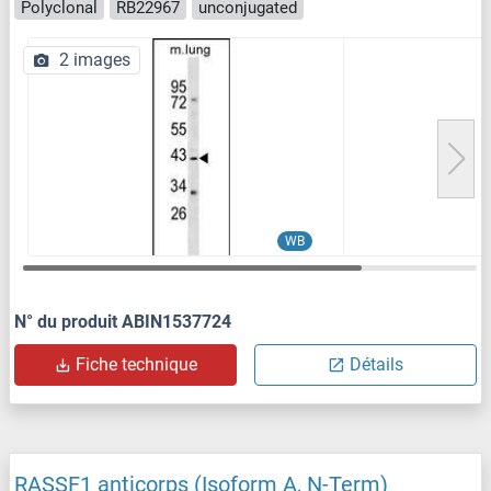
Polyclonal
RB22967
unconjugated
2 images
WB
N° du produit ABIN1537724
Fiche technique
Détails
RASSF1 anticorps (Isoform A, N-Term)