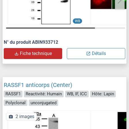
WB
N° du produit ABIN933712
Fiche technique
Détails
RASSF1 anticorps (Center)
RASSF1
Reactivité: Humain
WB, IF, ICC
Hôte: Lapin
Polyclonal
unconjugated
2 images