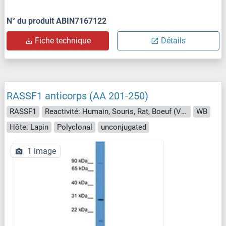
N° du produit ABIN7167122
Fiche technique
Détails
RASSF1 anticorps (AA 201-250)
RASSF1
Reactivité: Humain, Souris, Rat, Boeuf (Vache), Cheval, Porc, Chien, Mouton, Poisson zèbre (Danio rerio), Roussette (Chauve-souris), Hamster
WB
Hôte: Lapin
Polyclonal
unconjugated
1 image