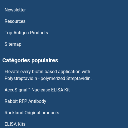
RASD2 Anticorps
Newsletter
Resources
RASD1 Anticorps
Top Antigen Products
RASAL3 Anticorps
Sitemap
RASAL2 Anticorps
Catégories populaires
RASAL1 Anticorps
Elevate every biotin-based application with
RASA4 Anticorps
Polystreptavidin - polymerized Streptavidin.
AccuSignal™ Nuclease ELISA Kit
RASA3 Anticorps
Rabbit RFP Antibody
RASSF2 Anticorps
Rockland Original products
RASSF3 Anticorps
ELISA Kits