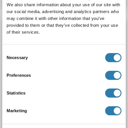
We also share information about your use of our site with
our social media, advertising and analytics partners who
may combine it with other information that you’ve
provided to them or that they’ve collected from your use
RASSF1 anticorps (C-Term)
of their services.
RASSF1
Reactivité: Humain
WB
Hôte: Lapin
Polyclonal
unconjugated
Consent
Necessary
1 image
Selection
Preferences
Statistics
WB
Marketing
N° du produit ABIN929302