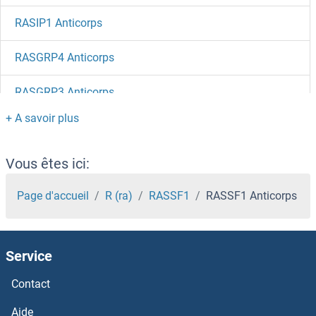
RASIP1 Anticorps
RASGRP4 Anticorps
RASGRP3 Anticorps
RASGRP1 Anticorps
RASGRF1 Anticorps
Vous êtes ici:
RASGEF1C Anticorps
Page d'accueil
R (ra)
RASSF1
RASSF1 Anticorps
RASGEF1B Anticorps
Service
RASGEF1A Anticorps
Contact
RASEF Anticorps
Aide