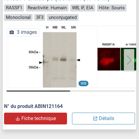
RASSF1
Reactivité: Humain
WB, IF, EIA
Hôte: Souris
Monoclonal
3F3
unconjugated
3 images
WB
N° du produit ABIN121164
Fiche technique
Détails