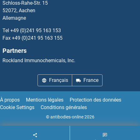
Schloss-Rahe-Str. 15
RBBP5 Anticorps
52072, Aachen
Allemagne
RBBP6 Anticorps
Tel
+49 (0)241 95 163 153
RBBP7 Anticorps
Fax
+49 (0)241 95 163 155
Partners
RBBP9 Anticorps
Rockland Immunochemicals, Inc.
RBCK1 Anticorps
Français
France
RBFA Anticorps
RBM10 Anticorps
À propos
Mentions légales
Protection des données
Cookie Settings
Conditions générales
RBM12 Anticorps
© antibodies-online 2026
RBM14 Anticorps