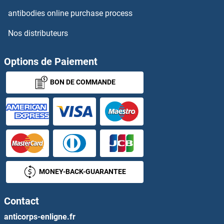
RASSF4 Anticorps
antibodies online purchase process
Nos distributeurs
RASSF5 Anticorps
RASSF6 Anticorps
Options de Paiement
BON DE COMMANDE
RASSF8 Anticorps
RASSF9 Anticorps
RAVER1 Anticorps
RAVER2 Anticorps
MONEY-BACK-GUARANTEE
RAX2 Anticorps
Contact
RBAK Anticorps
anticorps-enligne.fr