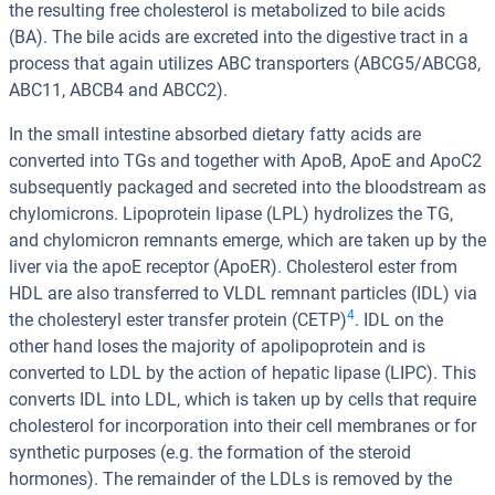
the resulting free cholesterol is metabolized to bile acids
(BA). The bile acids are excreted into the digestive tract in a
process that again utilizes ABC transporters (ABCG5/ABCG8,
ABC11, ABCB4 and ABCC2).
In the small intestine absorbed dietary fatty acids are
converted into TGs and together with ApoB, ApoE and ApoC2
subsequently packaged and secreted into the bloodstream as
chylomicrons. Lipoprotein lipase (LPL) hydrolizes the TG,
and chylomicron remnants emerge, which are taken up by the
liver via the apoE receptor (ApoER). Cholesterol ester from
HDL are also transferred to VLDL remnant particles (IDL) via
4
the cholesteryl ester transfer protein (CETP)
. IDL on the
other hand loses the majority of apolipoprotein and is
converted to LDL by the action of hepatic lipase (LIPC). This
converts IDL into LDL, which is taken up by cells that require
cholesterol for incorporation into their cell membranes or for
synthetic purposes (e.g. the formation of the steroid
hormones). The remainder of the LDLs is removed by the