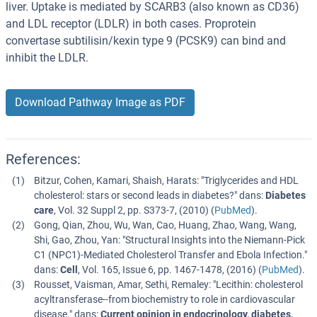
liver. Uptake is mediated by SCARB3 (also known as CD36)
and LDL receptor (LDLR) in both cases. Proprotein
convertase subtilisin/kexin type 9 (PCSK9) can bind and
inhibit the LDLR.
Download Pathway Image as PDF
References:
Bitzur, Cohen, Kamari, Shaish, Harats
: "
Triglycerides and HDL
cholesterol: stars or second leads in diabetes?
" dans:
Diabetes
care
,
Vol. 32 Suppl 2
,
pp. S373-7
, (
2010
) (
PubMed
).
Gong, Qian, Zhou, Wu, Wan, Cao, Huang, Zhao, Wang, Wang,
Shi, Gao, Zhou, Yan
: "
Structural Insights into the Niemann-Pick
C1 (NPC1)-Mediated Cholesterol Transfer and Ebola Infection.
"
dans:
Cell
,
Vol. 165
,
Issue 6
,
pp. 1467-1478
, (
2016
) (
PubMed
).
Rousset, Vaisman, Amar, Sethi, Remaley
: "
Lecithin: cholesterol
acyltransferase--from biochemistry to role in cardiovascular
disease.
" dans:
Current opinion in endocrinology, diabetes,