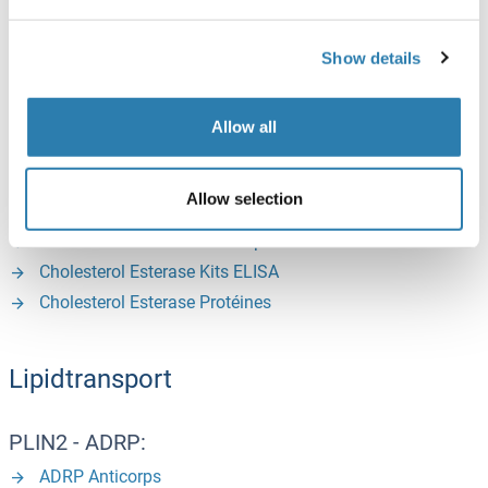
LPL - Lipoprotein Lipase:
Show details
Lipoprotein Lipase Anticorps
Lipoprotein Lipase Kits ELISA
Allow all
Lipoprotein Lipase Protéines
Allow selection
CEL - Cholesterol Esterase:
Cholesterol Esterase Anticorps
Cholesterol Esterase Kits ELISA
Cholesterol Esterase Protéines
Lipidtransport
PLIN2 - ADRP:
ADRP Anticorps