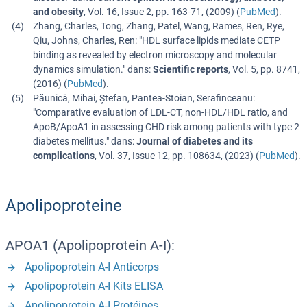
and obesity
,
Vol. 16
,
Issue 2
,
pp. 163-71
, (
2009
) (
PubMed
).
Zhang, Charles, Tong, Zhang, Patel, Wang, Rames, Ren, Rye,
Qiu, Johns, Charles, Ren
: "
HDL surface lipids mediate CETP
binding as revealed by electron microscopy and molecular
dynamics simulation.
" dans:
Scientific reports
,
Vol. 5
,
pp. 8741
,
(
2016
) (
PubMed
).
Păunică, Mihai, Ștefan, Pantea-Stoian, Serafinceanu
:
"
Comparative evaluation of LDL-CT, non-HDL/HDL ratio, and
ApoB/ApoA1 in assessing CHD risk among patients with type 2
diabetes mellitus.
" dans:
Journal of diabetes and its
complications
,
Vol. 37
,
Issue 12
,
pp. 108634
, (
2023
) (
PubMed
).
Apolipoproteine
APOA1 (Apolipoprotein A-I):
Apolipoprotein A-I Anticorps
Apolipoprotein A-I Kits ELISA
Apolipoprotein A-I Protéines