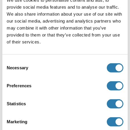
We use cookies to personalise content and ads, to
PNLIPRP2 (Pancreatic Lipase-Related Protein
provide social media features and to analyse our traffic.
2):
We also share information about your use of our site with
PNLIPRP2 Anticorps
our social media, advertising and analytics partners who
may combine it with other information that you’ve
PNLIPRP2 Protéines
provided to them or that they’ve collected from your use
of their services.
LIPE (Lipase, Hormone-Sensitive):
LIPE Anticorps
Consent
LIPE Kits ELISA
Necessary
Selection
LIPE Protéines
Preferences
LIPC (Lipase, Hepatic):
LIPC Anticorps
Statistics
LIPC Kits ELISA
LIPC Protéines
Marketing