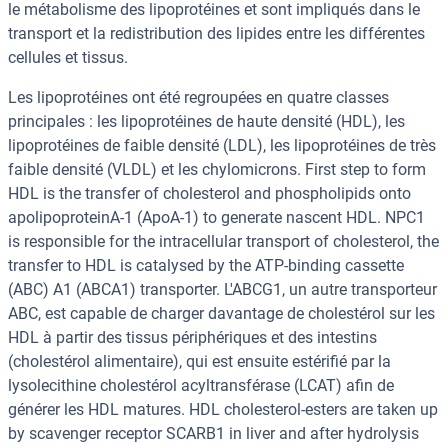
le métabolisme des lipoprotéines et sont impliqués dans le
transport et la redistribution des lipides entre les différentes
cellules et tissus.
Les lipoprotéines ont été regroupées en quatre classes
principales : les lipoprotéines de haute densité (HDL), les
lipoprotéines de faible densité (LDL), les lipoprotéines de très
faible densité (VLDL) et les chylomicrons. First step to form
HDL is the transfer of cholesterol and phospholipids onto
apolipoproteinA-1 (ApoA-1) to generate nascent HDL. NPC1
is responsible for the intracellular transport of cholesterol, the
transfer to HDL is catalysed by the ATP-binding cassette
(ABC) A1 (ABCA1) transporter. L'ABCG1, un autre transporteur
ABC, est capable de charger davantage de cholestérol sur les
HDL à partir des tissus périphériques et des intestins
(cholestérol alimentaire), qui est ensuite estérifié par la
lysolecithine cholestérol acyltransférase (LCAT) afin de
générer les HDL matures. HDL cholesterol-esters are taken up
by scavenger receptor SCARB1 in liver and after hydrolysis