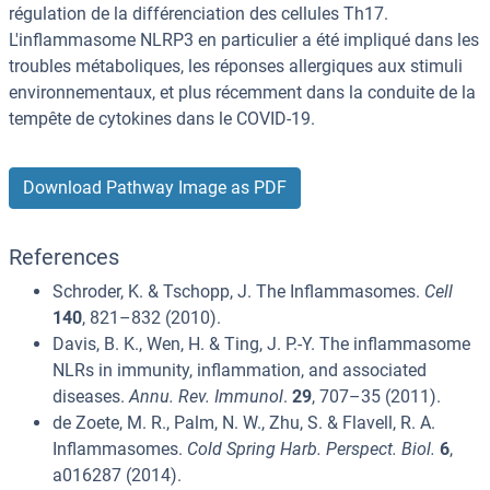
régulation de la différenciation des cellules Th17.
L'inflammasome NLRP3 en particulier a été impliqué dans les
troubles métaboliques, les réponses allergiques aux stimuli
environnementaux, et plus récemment dans la conduite de la
tempête de cytokines dans le COVID-19.
Download Pathway Image as PDF
References
Schroder, K. & Tschopp, J. The Inflammasomes.
Cell
140
, 821–832 (2010).
Davis, B. K., Wen, H. & Ting, J. P.-Y. The inflammasome
NLRs in immunity, inflammation, and associated
diseases.
Annu. Rev. Immunol
.
29
, 707–35 (2011).
de Zoete, M. R., Palm, N. W., Zhu, S. & Flavell, R. A.
Inflammasomes.
Cold Spring Harb. Perspect. Biol.
6
,
a016287 (2014).