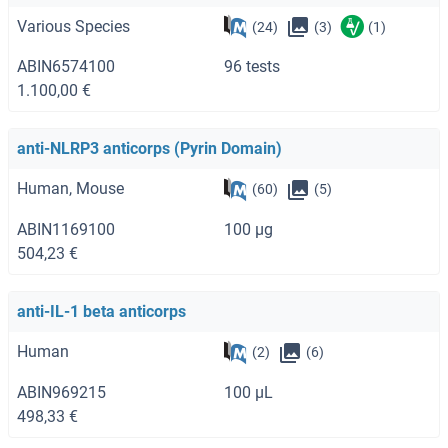
Various Species
(24)
(3)
(1)
ABIN6574100
96 tests
1.100,00 €
anti-NLRP3 anticorps (Pyrin Domain)
Human, Mouse
(60)
(5)
ABIN1169100
100 μg
504,23 €
anti-IL-1 beta anticorps
Human
(2)
(6)
ABIN969215
100 μL
498,33 €