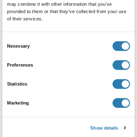
NLRP7 Anticorps
may combine it with other information that you’ve
provided to them or that they’ve collected from your use
of their services.
NLRP5 (NLR Family, Pyrin Domain Containing 5):
NLRP5 Anticorps
Consent
Necessary
Selection
NLRP4 (NLR Family, Pyrin Domain Containing 4):
NLRP4 Anticorps
Preferences
NLRP2 (NLR Family, Pyrin Domain Containing 2):
Statistics
NLRP2 Anticorps
NLRP2 Kits ELISA
Marketing
NLRP2 Protéines
Show details
Stimuli (DAMPs, PAMPs)