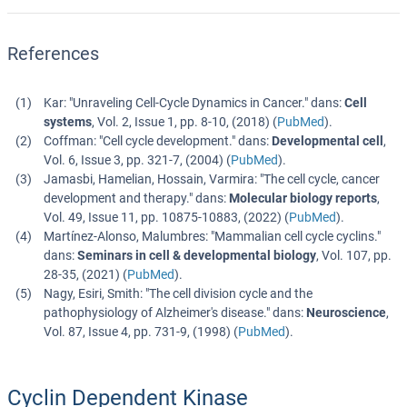
References
Kar
: "
Unraveling Cell-Cycle Dynamics in Cancer.
" dans:
Cell
systems
,
Vol. 2
,
Issue 1
,
pp. 8-10
, (
2018
) (
PubMed
).
Coffman
: "
Cell cycle development.
" dans:
Developmental cell
,
Vol. 6
,
Issue 3
,
pp. 321-7
, (
2004
) (
PubMed
).
Jamasbi, Hamelian, Hossain, Varmira
: "
The cell cycle, cancer
development and therapy.
" dans:
Molecular biology reports
,
Vol. 49
,
Issue 11
,
pp. 10875-10883
, (
2022
) (
PubMed
).
Martínez-Alonso, Malumbres
: "
Mammalian cell cycle cyclins.
"
dans:
Seminars in cell & developmental biology
,
Vol. 107
,
pp.
28-35
, (
2021
) (
PubMed
).
Nagy, Esiri, Smith
: "
The cell division cycle and the
pathophysiology of Alzheimer's disease.
" dans:
Neuroscience
,
Vol. 87
,
Issue 4
,
pp. 731-9
, (
1998
) (
PubMed
).
Cyclin Dependent Kinase