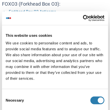
FOXO3 (Forkhead Box O3):
Forkhead Box O3 Anticorps
Forkhead Box O3 Kits ELISA
Forkhead Box O3 Protéines
This website uses cookies
FOXO4 (Forkhead Box O4):
We use cookies to personalise content and ads, to
provide social media features and to analyse our traffic.
FOXO4 Anticorps
We also share information about your use of our site with
FOXO4 Kits ELISA
our social media, advertising and analytics partners who
FOXO4 Protéines
may combine it with other information that you’ve
provided to them or that they’ve collected from your use
of their services.
SMAD2 (SMAD, Mothers Against DPP Homolog
2):
SMAD2 Anticorps
Consent
Necessary
SMAD2 Kits ELISA
Selection
SMAD2 Protéines